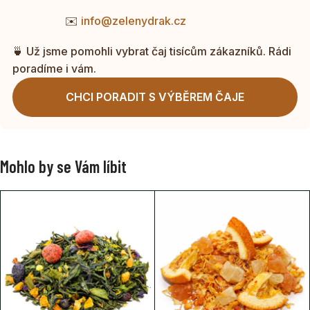
✉️
info@zelenydrak.cz
🍵 Už jsme pomohli vybrat čaj tisícům zákazníků. Rádi
poradíme i vám.
CHCI PORADIT S VÝBĚREM ČAJE
Mohlo by se Vám líbit