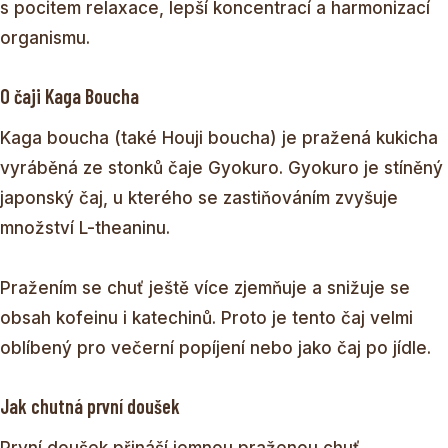
s pocitem relaxace, lepší koncentrací a harmonizací
organismu.
O čaji Kaga Boucha
Kaga boucha (také Houji boucha) je pražená kukicha
vyráběná ze stonků čaje Gyokuro. Gyokuro je stíněný
japonský čaj, u kterého se zastiňováním zvyšuje
množství L-theaninu.
Pražením se chuť ještě více zjemňuje a snižuje se
obsah kofeinu i katechinů. Proto je tento čaj velmi
oblíbený pro večerní popíjení nebo jako čaj po jídle.
Jak chutná první doušek
První doušek přináší jemnou praženou chuť