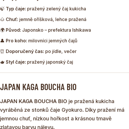
čajů se nedělá z čajových lístků, ale je vyráběn ze stonků a
🍃
Typ čaje:
pražený zelený čaj kukicha
větviček čajovníku. Již při sklizni prochází procesem
selekce, kdy jsou stonky a větvičky odděleny od listů.
🌰
Chuť:
jemně oříšková, lehce pražená
🌍
Původ:
Japonsko – prefektura Ishikawa
👤
Pro koho:
milovníci jemných čajů
⏰
Doporučený čas:
po jídle, večer
🫖
Styl čaje:
pražený japonský čaj
JAPAN KAGA BOUCHA BIO
JAPAN KAGA BOUCHA BIO
je pražená kukicha
vyráběná ze stonků čaje Gyokuro. Díky pražení má
jemnou chuť, nízkou hořkost a krásnou tmavě
zlatavou barvu nálevu.