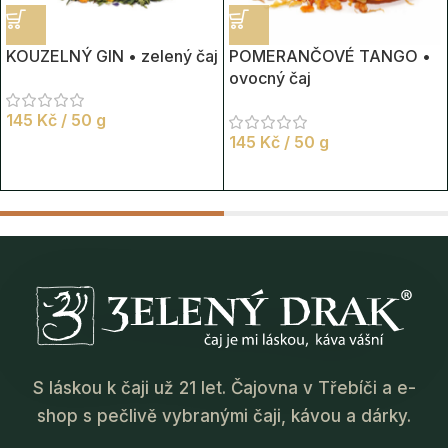
KOUZELNÝ GIN • zelený čaj
POMERANČOVÉ TANGO •
ovocný čaj
145
Kč
/ 50 g
145
Kč
/ 50 g
S láskou k čaji už 21 let. Čajovna v Třebíči a e-
shop s pečlivě vybranými čaji, kávou a dárky.