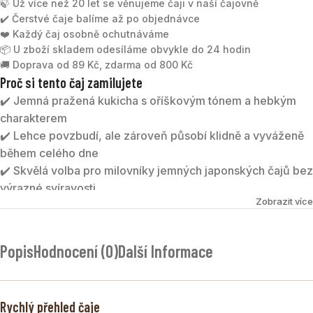
🍃 Už více než 20 let se věnujeme čaji v naší čajovně
✔️ Čerstvé čaje balíme až po objednávce
❤️ Každý čaj osobně ochutnáváme
📦 U zboží skladem odesíláme obvykle do 24 hodin
🚚 Doprava od 89 Kč, zdarma od 800 Kč
Proč si tento čaj zamilujete
✔️ Jemná pražená kukicha s oříškovým tónem a hebkým
charakterem
✔️ Lehce povzbudí, ale zároveň působí klidně a vyváženě
během celého dne
✔️ Skvělá volba pro milovníky jemných japonských čajů bez
výrazné svíravosti
Zobrazit více
✔️ Krásně se rozvíjí i při více nálevech
JAPAN KAGA BOUCHA BIO
je tradiční japonský větvičkový
Popis
Hodnocení (0)
Další Informace
čaj kukicha, který díky pražení získává krásně jemnou,
lehce oříškovou chuť a velmi nízkou svíravost.
Kukicha je speciální větvičkový čaj. Na rozdíl od většiny
Rychlý přehled čaje