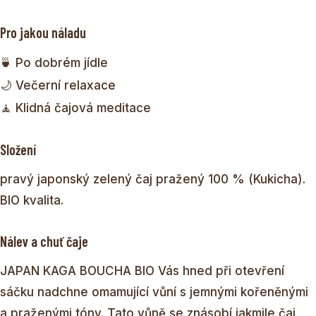
Pro jakou náladu
🍵 Po dobrém jídle
🌙 Večerní relaxace
🧘 Klidná čajová meditace
Složení
pravý japonský zelený čaj pražený 100 % (Kukicha).
BIO kvalita.
Nálev a chuť čaje
JAPAN KAGA BOUCHA BIO Vás hned při otevření
sáčku nadchne omamující vůní s jemnými kořeněnými
a praženými tóny. Tato vůně se znásobí jakmile čaj