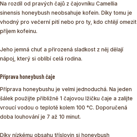
Na rozdíl od pravých čajů z čajovníku Camellia
sinensis honeybush neobsahuje kofein. Díky tomu je
vhodný pro večerní pití nebo pro ty, kdo chtějí omezit
příjem kofeinu.
Jeho jemná chuť a přirozená sladkost z něj dělají
nápoj, který si oblíbí celá rodina.
Příprava honeybush čaje
Příprava honeybushu je velmi jednoduchá. Na jeden
šálek použijte přibližně 1 čajovou lžičku čaje a zalijte
vroucí vodou o teplotě kolem 100 °C. Doporučená
doba louhování je 7 až 10 minut.
Díky nízkému obsahu tříslovin si honeybush