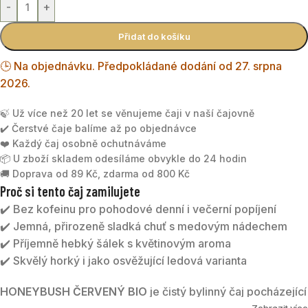
-
+
Přidat do košíku
🕒 Na objednávku. Předpokládané dodání od 27. srpna
2026.
🍃 Už více než 20 let se věnujeme čaji v naší čajovně
✔️ Čerstvé čaje balíme až po objednávce
❤️ Každý čaj osobně ochutnáváme
📦 U zboží skladem odesíláme obvykle do 24 hodin
🚚 Doprava od 89 Kč, zdarma od 800 Kč
Proč si tento čaj zamilujete
✔️ Bez kofeinu pro pohodové denní i večerní popíjení
✔️ Jemná, přirozeně sladká chuť s medovým nádechem
✔️ Příjemně hebký šálek s květinovým aroma
✔️ Skvělý horký i jako osvěžující ledová varianta
HONEYBUSH ČERVENÝ BIO
je čistý bylinný čaj pocházející
Zobrazit více