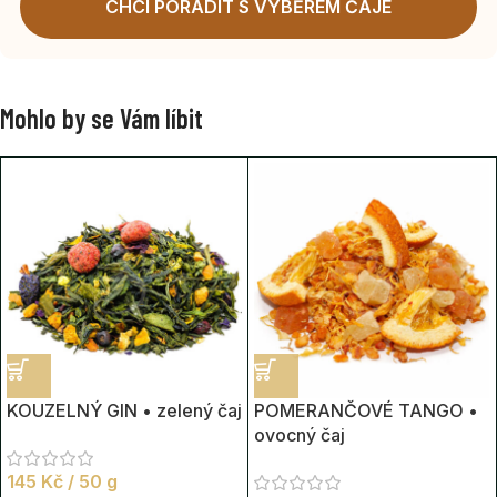
CHCI PORADIT S VÝBĚREM ČAJE
Mohlo by se Vám líbit
KOUZELNÝ GIN • zelený čaj
POMERANČOVÉ TANGO •
ovocný čaj
145
Kč
/ 50 g