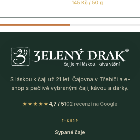
145
Kč
/ 50 g
S láskou k čaji už 21 let. Čajovna v Třebíči a e-
shop s pečlivě vybranými čaji, kávou a dárky.
★★★★★
4,7 / 5
102 recenzí na Google
E-SHOP
Sypané čaje