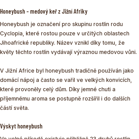
Honeybush – medový keř z Jižní Afriky
Honeybush je označení pro skupinu rostlin rodu
Cyclopia, které rostou pouze v určitých oblastech
Jihoafrické republiky. Název vznikl díky tomu, že
květy těchto rostlin vydávají výraznou medovou vůni.
V Jižní Africe byl honeybush tradičně používán jako
domácí nápoj a často se vařil ve velkých konvicích,
které provoněly celý dům. Díky jemné chuti a
příjemnému aroma se postupně rozšířil i do dalších
částí světa.
Výskyt honeybush
Ve volné přírodě existuje přibližně 23 druhů rostlin