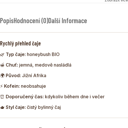
z Jižní Afriky. Název honeybush znamená „medový keř“ a
odkazuje na přirozeně sladkou vůni květů této rostliny.
Nálev má jemnou, lehce nasládlou chuť a příjemné aroma
Popis
Hodnocení (0)
Další Informace
připomínající med a květiny.
Stejně jako rooibos patří honeybush mezi tradiční
jihoafrické nápoje. Díky absenci kofeinu je vhodný pro
Rychlý přehled čaje
každodenní pití, večerní relaxaci i pro ty, kdo hledají
🌿
Typ čaje:
honeybush BIO
jemnou alternativu klasického čaje.
🍯
Chuť:
jemná, medově nasládlá
🌍
Původ:
Jižní Afrika
⚡
Kofein:
neobsahuje
⏰
Doporučený čas:
kdykoliv během dne i večer
🫖
Styl čaje:
čistý bylinný čaj