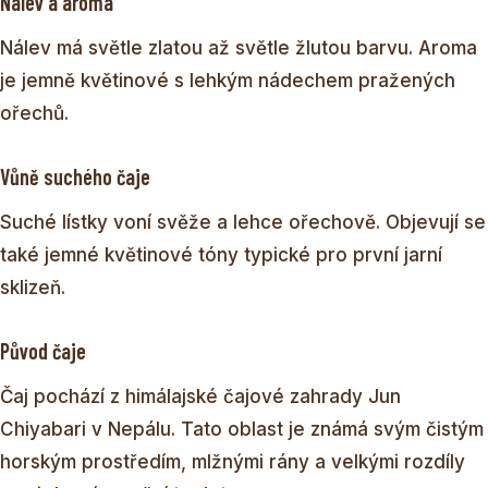
Nálev a aroma
Nálev má světle zlatou až světle žlutou barvu. Aroma
je jemně květinové s lehkým nádechem pražených
ořechů.
Vůně suchého čaje
Suché lístky voní svěže a lehce ořechově. Objevují se
také jemné květinové tóny typické pro první jarní
sklizeň.
Původ čaje
Čaj pochází z himálajské čajové zahrady Jun
Chiyabari v Nepálu. Tato oblast je známá svým čistým
horským prostředím, mlžnými rány a velkými rozdíly