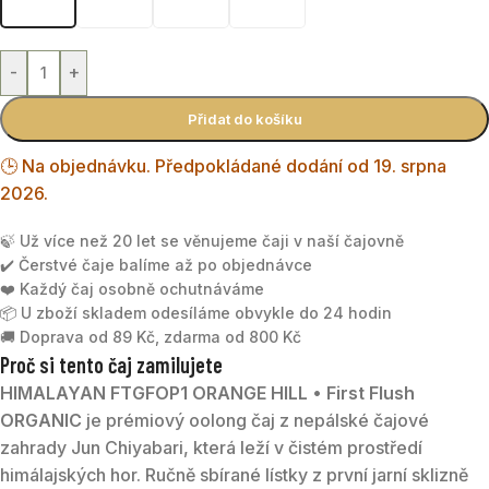
-
+
Přidat do košíku
🕒 Na objednávku. Předpokládané dodání od 19. srpna
2026.
🍃 Už více než 20 let se věnujeme čaji v naší čajovně
✔️ Čerstvé čaje balíme až po objednávce
❤️ Každý čaj osobně ochutnáváme
📦 U zboží skladem odesíláme obvykle do 24 hodin
🚚 Doprava od 89 Kč, zdarma od 800 Kč
Proč si tento čaj zamilujete
HIMALAYAN FTGFOP1 ORANGE HILL • First Flush
ORGANIC
je prémiový oolong čaj z nepálské čajové
zahrady Jun Chiyabari, která leží v čistém prostředí
himálajských hor. Ručně sbírané lístky z první jarní sklizně