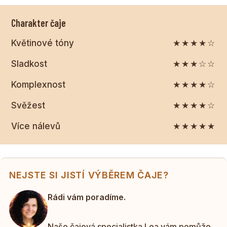
Charakter čaje
Květinové tóny
★★★★☆
Sladkost
★★★☆☆
Komplexnost
★★★★☆
Svěžest
★★★★☆
Více nálevů
★★★★★
NEJSTE SI JISTÍ VÝBĚREM ČAJE?
Rádi vám poradíme.
Naše čajová specialistka Lea vám pomůže