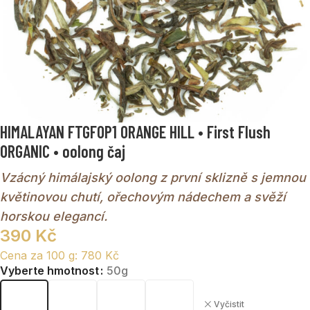
HIMALAYAN FTGFOP1 ORANGE HILL • First Flush
ORGANIC • oolong čaj
Vzácný himálajský oolong z první sklizně s jemnou
květinovou chutí, ořechovým nádechem a svěží
horskou elegancí.
390
Kč
Cena za 100 g:
780
Kč
Vyberte hmotnost
50g
Vyčistit