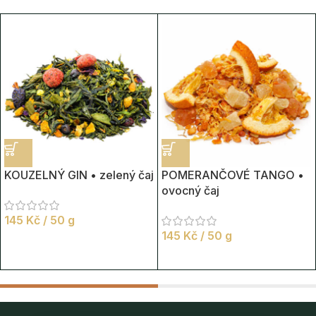
KOUZELNÝ GIN • zelený čaj
POMERANČOVÉ TANGO •
ovocný čaj
145
Kč
/ 50 g
145
Kč
/ 50 g