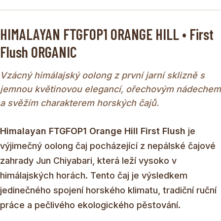
HIMALAYAN FTGFOP1 ORANGE HILL • First
Flush ORGANIC
Vzácný himálajský oolong z první jarní sklizně s
jemnou květinovou elegancí, ořechovým nádechem
a svěžím charakterem horských čajů.
Himalayan FTGFOP1 Orange Hill First Flush
je
výjimečný oolong čaj pocházející z nepálské čajové
zahrady Jun Chiyabari, která leží vysoko v
himálajských horách. Tento čaj je výsledkem
jedinečného spojení horského klimatu, tradiční ruční
práce a pečlivého ekologického pěstování.