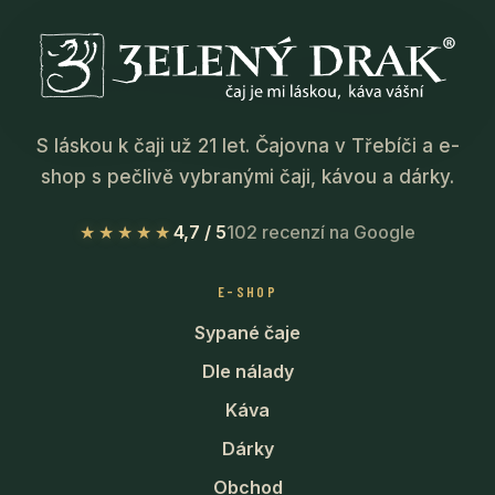
S láskou k čaji už 21 let. Čajovna v Třebíči a e-
shop s pečlivě vybranými čaji, kávou a dárky.
★★★★★
4,7 / 5
102 recenzí na Google
E-SHOP
Sypané čaje
Dle nálady
Káva
Dárky
Obchod