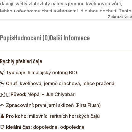
dávají světlý zlatožlutý nálev s jemnou květinovou vůní,
lehkou ořechovou chutí a elegantní, dlouhou dochutí. Tento
Zobrazit více
čaj spojuje svěžest zeleného čaje s hloubkou černého čaje
a patří mezi vyhledávané speciality himálajských čajových
zahrad.
Popis
Hodnocení (0)
Další Informace
Rychlý přehled čaje
🍃
Typ čaje:
himálajský oolong BIO
🌸
Chuť:
květinová, jemně ořechová, lehce pražená
🇳🇵
Původ:
Nepál – Jun Chiyabari
🌱
Zpracování:
první jarní sklizeň (First Flush)
👤
Pro koho:
milovníci raritních horských čajů
⏰
Ideální čas:
dopoledne, odpoledne