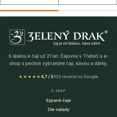
S láskou k čaji už 21 let. Čajovna v Třebíči a e-
shop s pečlivě vybranými čaji, kávou a dárky.
★★★★★
4,7 / 5
102 recenzí na Google
E-SHOP
Sypané čaje
Dle nálady