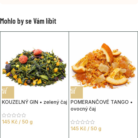
Mohlo by se Vám líbit
KOUZELNÝ GIN • zelený čaj
POMERANČOVÉ TANGO •
ovocný čaj
145
Kč
/ 50 g
145
Kč
/ 50 g