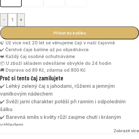
-
+
Přidat do košíku
🍃 Už více než 20 let se věnujeme čaji v naší čajovně
✔️ Čerstvé čaje balíme až po objednávce
❤️ Každý čaj osobně ochutnáváme
📦 U zboží skladem odesíláme obvykle do 24 hodin
🚚 Doprava od 89 Kč, zdarma od 800 Kč
Proč si tento čaj zamilujete
✔️ Lehký zelený čaj s jahodami, růžemi a jemným
vanilkovým nádechem
✔️ Svěží jarní charakter potěší při ranním i odpoledním
šálku
✔️ Barevná směs s květy růží zaujme chutí i krásným
vzhledem
Zobrazit více
✔️ Výborně chutná teplý i jako jemný ledový čaj