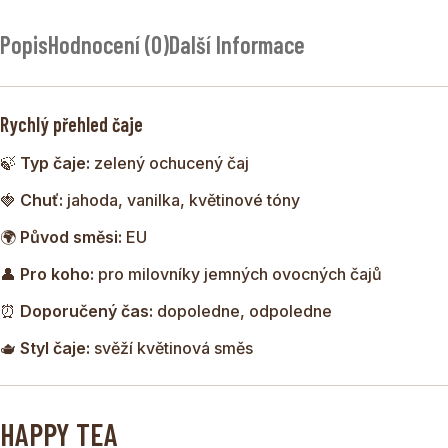
HAPPY TEA
je svěží směs zeleného čaje doplněná
Popis
Hodnocení (0)
Další Informace
jahodami, květy růží a barevnými květy slézu a slunečnice.
Nálev je lehký, jemně ovocný a elegantní, s příjemným
nádechem krémové vanilky.
Rychlý přehled čaje
Tato směs působí nejen chuťově, ale i vizuálně – barevná
🍃
Typ čaje:
zelený ochucený čaj
poupata a květy vytvářejí krásnou kompozici, která dokáže
zlepšit náladu při každém šálku.
🍓
Chuť:
jahoda, vanilka, květinové tóny
🌍
Původ směsi:
EU
👤
Pro koho:
pro milovníky jemných ovocných čajů
⏰
Doporučený čas:
dopoledne, odpoledne
🫖
Styl čaje:
svěží květinová směs
HAPPY TEA