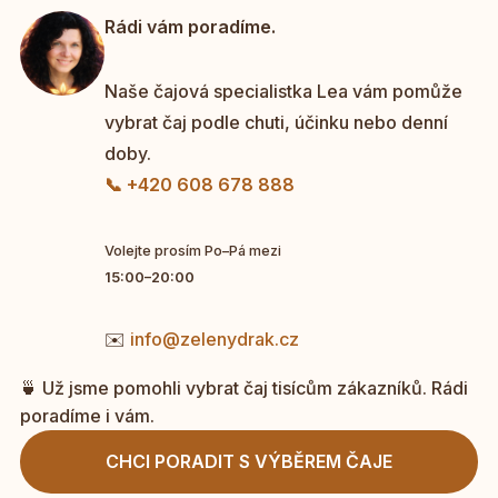
Rádi vám poradíme.
Naše čajová specialistka Lea vám pomůže
vybrat čaj podle chuti, účinku nebo denní
doby.
📞 +420 608 678 888
Volejte prosím Po–Pá mezi
15:00–20:00
✉️
info@zelenydrak.cz
🍵 Už jsme pomohli vybrat čaj tisícům zákazníků. Rádi
poradíme i vám.
CHCI PORADIT S VÝBĚREM ČAJE