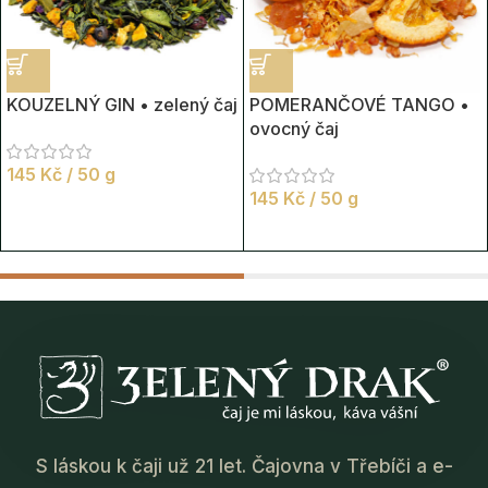
KOUZELNÝ GIN • zelený čaj
POMERANČOVÉ TANGO •
ovocný čaj
145
Kč
/ 50 g
145
Kč
/ 50 g
S láskou k čaji už 21 let. Čajovna v Třebíči a e-