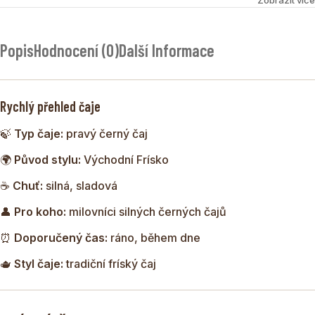
FRÍSKÝ ČAJ GOLDEN TIPS
je robustní směs pravých
černých čajů inspirovaná slavnou čajovou kulturou
Popis
Hodnocení (0)
Další Informace
Východního Fríska.
Je ideální pro milovníky výrazných černých čajů, které se
tradičně pijí se smetanou a kandovaným cukrem.
Rychlý přehled čaje
🍃
Typ čaje:
pravý černý čaj
🌍
Původ stylu:
Východní Frísko
☕
Chuť:
silná, sladová
👤
Pro koho:
milovníci silných černých čajů
⏰
Doporučený čas:
ráno, během dne
🫖
Styl čaje:
tradiční fríský čaj