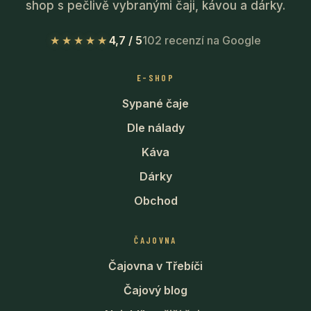
shop s pečlivě vybranými čaji, kávou a dárky.
★★★★★
4,7 / 5
102 recenzí na Google
E-SHOP
Sypané čaje
Dle nálady
Káva
Dárky
Obchod
ČAJOVNA
Čajovna v Třebíči
Čajový blog