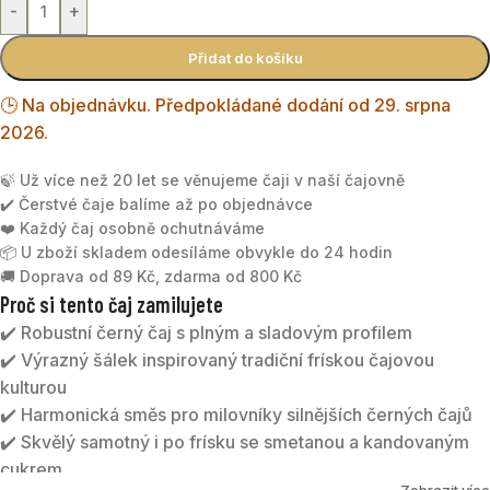
-
+
Přidat do košíku
🕒 Na objednávku. Předpokládané dodání od 29. srpna
2026.
🍃 Už více než 20 let se věnujeme čaji v naší čajovně
✔️ Čerstvé čaje balíme až po objednávce
❤️ Každý čaj osobně ochutnáváme
📦 U zboží skladem odesíláme obvykle do 24 hodin
🚚 Doprava od 89 Kč, zdarma od 800 Kč
Proč si tento čaj zamilujete
✔️ Robustní černý čaj s plným a sladovým profilem
✔️ Výrazný šálek inspirovaný tradiční frískou čajovou
kulturou
✔️ Harmonická směs pro milovníky silnějších černých čajů
✔️ Skvělý samotný i po frísku se smetanou a kandovaným
cukrem
Zobrazit více