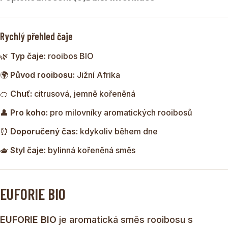
Díky rooibosu je čaj přirozeně bez kofeinu a hodí se
kdykoliv během dne – jako horký nápoj i jako osvěžující
Rychlý přehled čaje
ledový čaj.
🌿
Typ čaje:
rooibos BIO
🌍
Původ rooibosu:
Jižní Afrika
🍊
Chuť:
citrusová, jemně kořeněná
👤
Pro koho:
pro milovníky aromatických rooibosů
⏰
Doporučený čas:
kdykoliv během dne
🫖
Styl čaje:
bylinná kořeněná směs
EUFORIE BIO
EUFORIE BIO
je aromatická směs rooibosu s