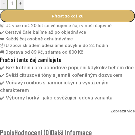
-
+
Přidat do košíku
🍃 Už více než 20 let se věnujeme čaji v naší čajovně
✔️ Čerstvé čaje balíme až po objednávce
❤️ Každý čaj osobně ochutnáváme
📦 U zboží skladem odesíláme obvykle do 24 hodin
🚚 Doprava od 89 Kč, zdarma od 800 Kč
Proč si tento čaj zamilujete
✔️ Bez kofeinu pro pohodové popíjení kdykoliv během dne
✔️ Svěží citrusové tóny s jemně kořeněným dozvukem
✔️ Voňavý rooibos s harmonickým a vyváženým
charakterem
✔️ Výborný horký i jako osvěžující ledová varianta
EUFORIE BIO
je voňavý rooibos doplněný citronovou
Zobrazit více
trávou, pomerančovou kůrou, kardamomem a růžovým
pepřem. Výsledkem je příjemně vyvážený nálev s lehce
Popis
Hodnocení (0)
Další Informace
citrusovým charakterem a jemně kořeněným dozvukem.