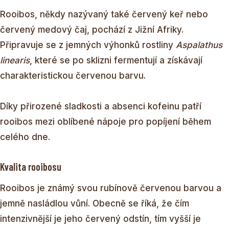
Rooibos, někdy nazývaný také červený keř nebo
červený medový čaj, pochází z Jižní Afriky.
Připravuje se z jemných výhonků rostliny
Aspalathus
linearis
, které se po sklizni fermentují a získávají
charakteristickou červenou barvu.
Díky přirozené sladkosti a absenci kofeinu patří
rooibos mezi oblíbené nápoje pro popíjení během
celého dne.
Kvalita rooibosu
Rooibos je známý svou rubínově červenou barvou a
jemně nasládlou vůní. Obecně se říká, že čím
intenzivnější je jeho červený odstín, tím vyšší je