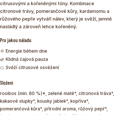
citrusovými a kořeněnými tóny. Kombinace
citronové trávy, pomerančové kůry, kardamomu a
růžového pepře vytváří nálev, který je svěží, jemně
nasládlý a zároveň lehce kořeněný.
Pro jakou náladu
🌞 Energie během dne
🌿 Klidná čajová pauza
🍊 Svěží citrusové osvěžení
Složení
rooibos (min. 80 %)*, zelené maté*, citronová tráva*,
kakaové slupky*, kousky jablek*, kopřiva*,
pomerančová kůra*, přírodní aroma, růžový pepř*,