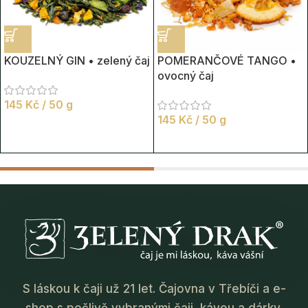
KOUZELNÝ GIN • zelený čaj
POMERANČOVÉ TANGO •
ovocný čaj
145
Kč
/ 50 g
145
Kč
/ 50 g
S láskou k čaji už 21 let. Čajovna v Třebíči a e-
shop s pečlivě vybranými čaji, kávou a dárky.