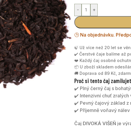
-
+
🕒 Na objednávku. Předpo
🍃 Už více než 20 let se vě
✔️ Čerstvé čaje balíme až 
❤️ Každý čaj osobně ochu
📦 U zboží skladem odesíl
🚚 Doprava od 89 Kč, zdarm
Proč si tento čaj zamiluje
✔️ Plný černý čaj s boh
✔️ Intenzivní chuť zralých
✔️ Pevný čajový základ z 
✔️ Příjemně voňavý nále
Čaj
DIVOKÁ VIŠEŇ
je výr
višní. Kombinace černých 