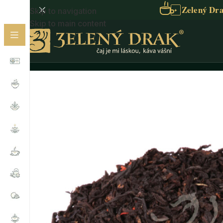
Zelený Dra
Skip to navigation
✦
Skip to main content
Domů
/
Čaje dle potřeby
/
Čaje na energii
/
DIVOKÁ VI