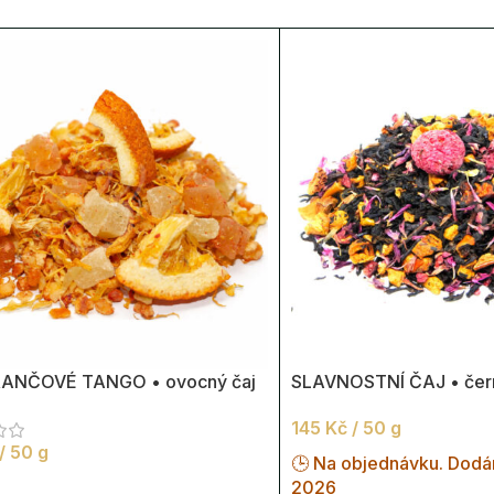
ANČOVÉ TANGO • ovocný čaj
SLAVNOSTNÍ ČAJ • čern
145
Kč
/ 50 g
/ 50 g
🕒 Na objednávku. Dodán
2026