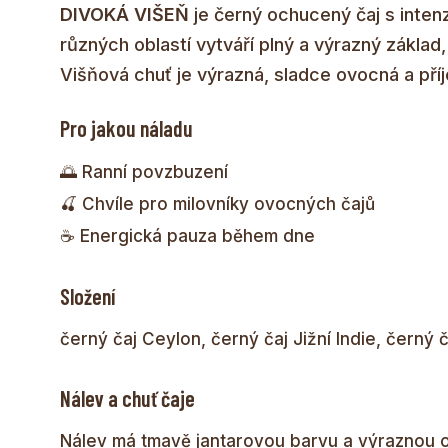
DIVOKÁ VIŠEŇ
je černý ochucený čaj s inten
různých oblastí vytváří plný a výrazný zákla
Višňová chuť je výrazná, sladce ovocná a př
Pro jakou náladu
🌅 Ranní povzbuzení
🍒 Chvíle pro milovníky ovocných čajů
☕ Energická pauza během dne
Složení
černý čaj Ceylon, černý čaj Jižní Indie, černý č
Nálev a chuť čaje
Nálev má tmavě jantarovou barvu a výraznou o