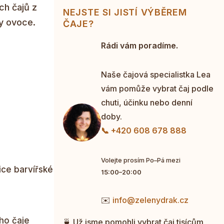
ch čajů z
NEJSTE SI JISTÍ VÝBĚREM
ky ovoce.
ČAJE?
Rádi vám poradíme.
Naše čajová specialistka Lea
vám pomůže vybrat čaj podle
chuti, účinku nebo denní
doby.
📞 +420 608 678 888
Volejte prosím Po–Pá mezi
lice barvířské
15:00–20:00
✉️
info@zelenydrak.cz
ho čaje
🍵 Už jsme pomohli vybrat čaj tisícům