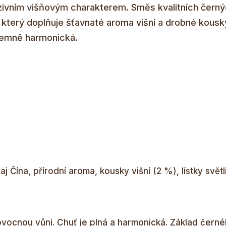
zivním višňovým charakterem. Směs kvalitních černý
d, který doplňuje šťavnaté aroma višní a drobné kous
íjemně harmonická.
aj Čína, přírodní aroma, kousky višní (2 %), lístky svět
vocnou vůni. Chuť je plná a harmonická. Základ černé