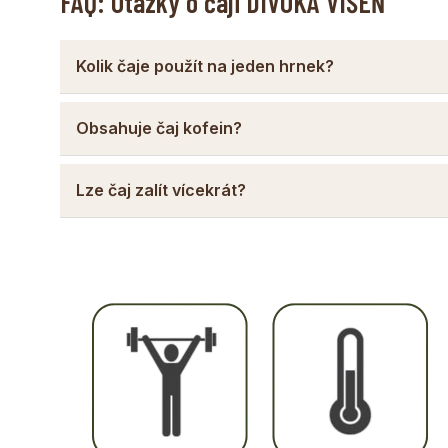
FAQ: Otázky o čaji DIVOKÁ VIŠEŇ
Kolik čaje použít na jeden hrnek?
Obsahuje čaj kofein?
Lze čaj zalít vícekrát?