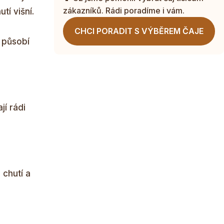
zákazníků. Rádi poradíme i vám.
tí višní.
CHCI PORADIT S VÝBĚREM ČAJE
 působí
jí rádi
 chutí a