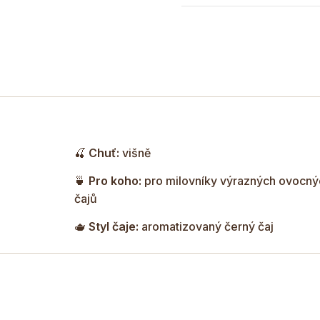
který se skvěle doplňuje
plným charakterem a př
🍒
Chuť:
višně
🍵
Pro koho:
pro milovníky výrazných ovocný
čajů
🫖
Styl čaje:
aromatizovaný černý čaj