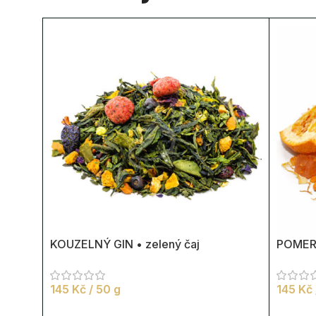
KOUZELNÝ GIN • zelený čaj
POMER
145
Kč
/ 50 g
145
Kč