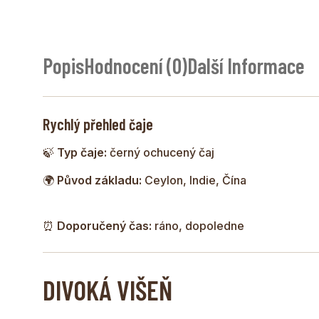
Popis
Hodnocení (0)
Další Informace
Rychlý přehled čaje
🍃
Typ čaje:
černý ochucený čaj
🌍
Původ základu:
Ceylon, Indie, Čína
⏰
Doporučený čas:
ráno, dopoledne
DIVOKÁ VIŠEŇ