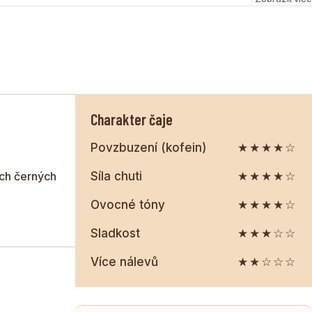
 se šťavnatým višňovým aroma. Výsledkem je voňavý čaj s
íjemně ovocným dozvukem.
Charakter čaje
Povzbuzení (kofein)
★★★★☆
ch černých
Síla chuti
★★★★☆
Ovocné tóny
★★★★☆
Sladkost
★★★☆☆
Více nálevů
★★☆☆☆