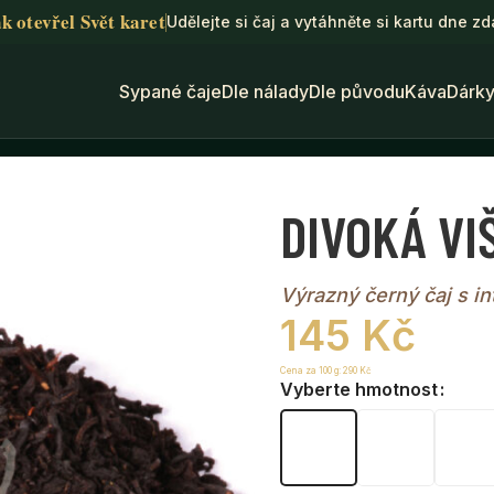
k otevřel Svět karet
Udělejte si čaj a vytáhněte si kartu dne z
Sypané čaje
Dle nálady
Dle původu
Káva
Dárk
ŠEŇ • černý čaj
DIVOKÁ VIŠ
Výrazný černý čaj s int
145
Kč
Cena za 100 g:
290
Kč
Vyberte hmotnost