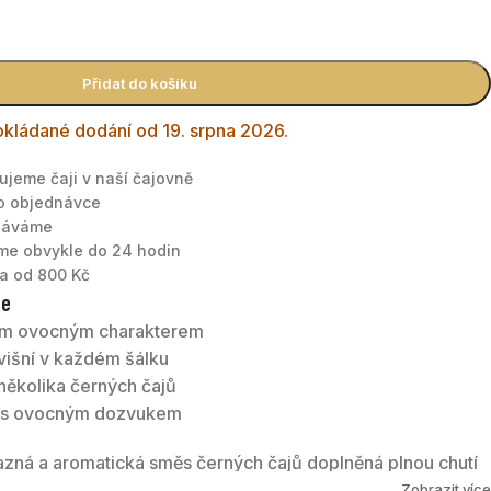
Přidat do košíku
kládané dodání od 19. srpna 2026.
nujeme čaji v naší čajovně
po objednávce
tnáváme
áme obvykle do 24 hodin
a od 800 Kč
te
atým ovocným charakterem
 višní v každém šálku
několika černých čajů
v s ovocným dozvukem
azná a aromatická směs černých čajů doplněná plnou chutí
čajů z Ceylonu, jižní Indie a Číny vytváří pevný základ,
Zobrazit více