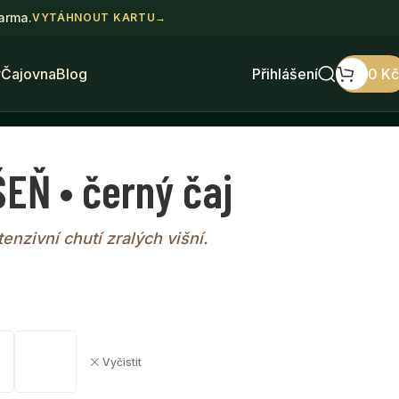
darma.
VYTÁHNOUT KARTU
→
y
Čajovna
Blog
Přihlášení
0
Kč
EŇ • černý čaj
enzivní chutí zralých višní.
Vyčistit