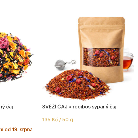
ý čaj
SVĚŽÍ ČAJ • rooibos sypaný čaj
135
Kč
/ 50 g
í od 19. srpna