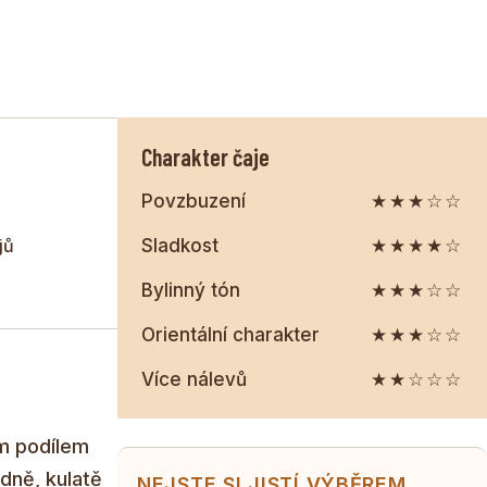
arakterem.
Charakter čaje
Povzbuzení
★★★☆☆
jů
Sladkost
★★★★☆
Bylinný tón
★★★☆☆
Orientální charakter
★★★☆☆
Více nálevů
★★☆☆☆
ým podílem
idně, kulatě
NEJSTE SI JISTÍ VÝBĚREM