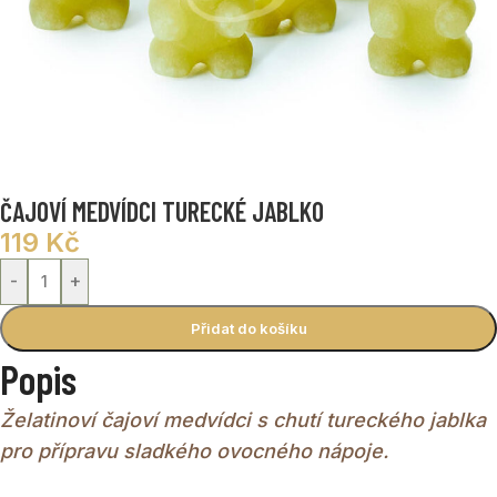
ČAJOVÍ MEDVÍDCI TURECKÉ JABLKO
119
Kč
-
+
Přidat do košíku
Popis
Želatinoví čajoví medvídci s chutí tureckého jablka
pro přípravu sladkého ovocného nápoje.