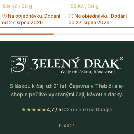
159
Kč
/ 50 g
155
Kč
/ 50 g
🕒 Na objednávku. Dodání
🕒 Na objednávku. Dodání
od 27. srpna 2026
od 27. srpna 2026
S láskou k čaji už 21 let. Čajovna v Třebíči a e-
shop s pečlivě vybranými čaji, kávou a dárky.
★★★★★
4,7 / 5
102 recenzí na Google
E-SHOP