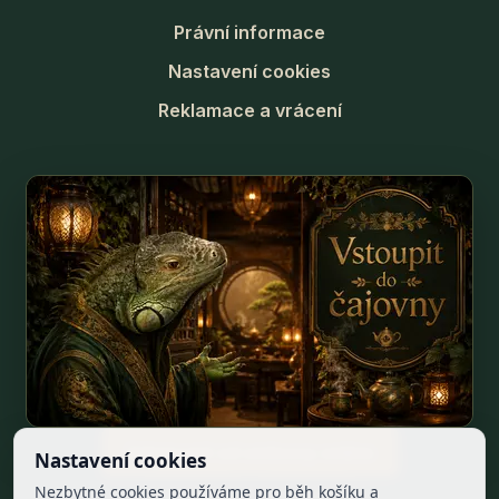
Právní informace
Nastavení cookies
Reklamace a vrácení
Odstoupit od smlouvy online
Nastavení cookies
Nezbytné cookies používáme pro běh košíku a
Facebook
Instagram