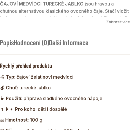
ČAJOVÍ MEDVÍDCI TURECKÉ JABLKO
jsou hravou a
chutnou alternativou klasického ovocného čaje. Stačí vložit
jednoho nebo dva medvídky do horké vody a během chvíle
Zobrazit více
vznikne sladký nápoj s příjemnou jablečnou chutí. Medvídci
jsou oblíbení zejména u dětí, ale potěší i dospělé, kteří si
chtějí dopřát rychlý a voňavý ovocný nápoj.
Popis
Hodnocení (0)
Další Informace
Rychlý přehled produktu
🍏
Typ:
čajoví želatinoví medvídci
🍎
Chuť:
turecké jablko
🍵
Použití:
příprava sladkého ovocného nápoje
👨‍👩‍👧
Pro koho:
děti i dospělé
⚖️
Hmotnost:
100 g