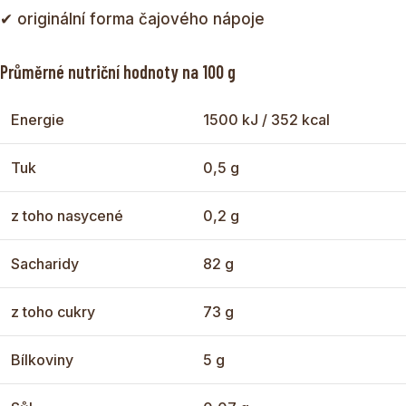
✔ originální forma čajového nápoje
Průměrné nutriční hodnoty na 100 g
Energie
1500 kJ / 352 kcal
Tuk
0,5 g
z toho nasycené
0,2 g
Sacharidy
82 g
z toho cukry
73 g
Bílkoviny
5 g