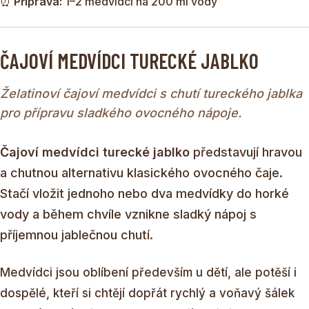
⏰
Příprava:
1–2 medvídci na 200 ml vody
ČAJOVÍ MEDVÍDCI TURECKÉ JABLKO
Želatinoví čajoví medvídci s chutí tureckého jablka
pro přípravu sladkého ovocného nápoje.
Čajoví medvídci turecké jablko
představují hravou
a chutnou alternativu klasického ovocného čaje.
Stačí vložit jednoho nebo dva medvídky do horké
vody a během chvíle vznikne sladký nápoj s
příjemnou jablečnou chutí.
Medvídci jsou oblíbení především u dětí, ale potěší i
dospělé, kteří si chtějí dopřát rychlý a voňavý šálek