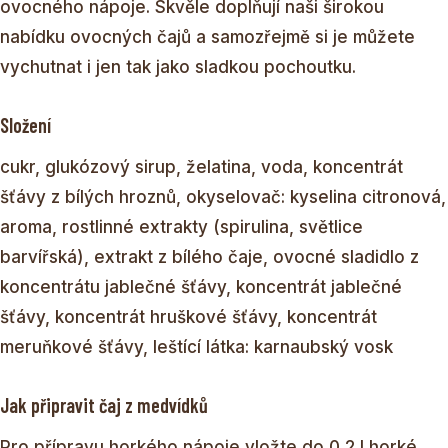
ovocného nápoje. Skvěle doplňují naši širokou
nabídku ovocných čajů a samozřejmě si je můžete
vychutnat i jen tak jako sladkou pochoutku.
Složení
cukr, glukózový sirup, želatina, voda, koncentrát
šťávy z bílých hroznů, okyselovač: kyselina citronová,
aroma, rostlinné extrakty (spirulina, světlice
barvířská), extrakt z bílého čaje, ovocné sladidlo z
koncentrátu jablečné šťávy, koncentrát jablečné
šťávy, koncentrát hruškové šťávy, koncentrát
meruňkové šťávy, leštící látka: karnaubský vosk
Jak připravit čaj z medvídků
Pro přípravu horkého nápoje vložte do 0,2 l horké