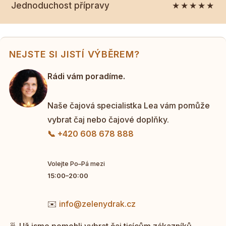
Jednoduchost přípravy
★★★★★
NEJSTE SI JISTÍ VÝBĚREM?
Rádi vám poradíme.
Naše čajová specialistka Lea vám pomůže
vybrat čaj nebo čajové doplňky.
📞 +420 608 678 888
Volejte Po–Pá mezi
15:00–20:00
✉️
info@zelenydrak.cz
🍵 Už jsme pomohli vybrat čaj tisícům zákazníků.