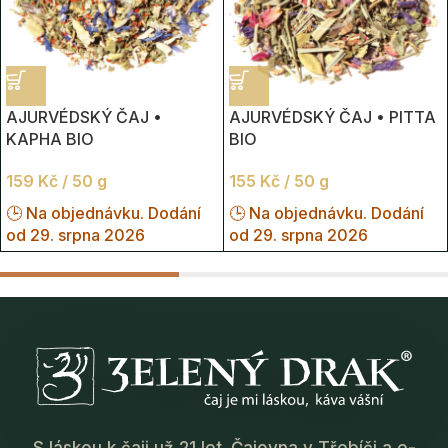
AJURVÉDSKÝ ČAJ •
AJURVÉDSKÝ ČAJ • PITTA
KAPHA BIO
BIO
159
Kč
/ 50 g
155
Kč
/ 50 g
🕒 Na objednávku. Dodání
🕒 Na objednávku. Dodání
od 29. srpna 2026
od 29. srpna 2026