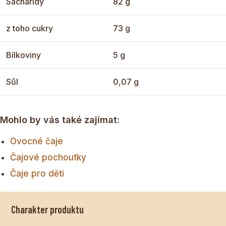
Sacharidy
82 g
z toho cukry
73 g
Bílkoviny
5 g
Sůl
0,07 g
Mohlo by vás také zajímat:
Ovocné čaje
Čajové pochoutky
Čaje pro děti
Charakter produktu