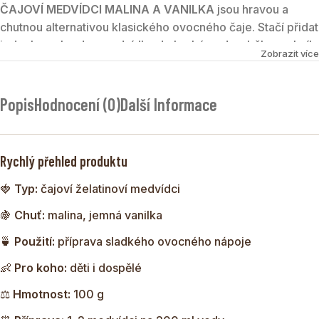
ČAJOVÍ MEDVÍDCI MALINA A VANILKA
jsou hravou a
chutnou alternativou klasického ovocného čaje. Stačí přidat
jednoho nebo dva medvídky do horké vody a během chvíle
Zobrazit více
vznikne sladký ovocný nápoj s jemnou malinovou chutí a
nádechem vanilky. Medvídci jsou oblíbení zejména u dětí,
ale potěší i dospělé, kteří si chtějí dopřát rychlý a voňavý
Popis
Hodnocení (0)
Další Informace
šálek ovocného čaje.
Rychlý přehled produktu
🍓
Typ:
čajoví želatinoví medvídci
🍇
Chuť:
malina, jemná vanilka
🍵
Použití:
příprava sladkého ovocného nápoje
👶
Pro koho:
děti i dospělé
⚖️
Hmotnost:
100 g