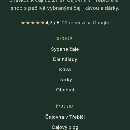
S láskou k čaji už 21 let. Čajovna v Třebíči a e-
shop s pečlivě vybranými čaji, kávou a dárky.
★★★★★
4,7 / 5
102 recenzí na Google
E-SHOP
Sypané čaje
Dle nálady
Káva
Dárky
Obchod
ČAJOVNA
Čajovna v Třebíči
Čajový blog