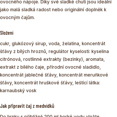
ovocného nápoje. Díky své sladké chuti jsou ideální
jako malá sladká radost nebo originální doplněk k
ovocným čajům.
Složení
cukr, glukózový sirup, voda, želatina, koncentrát
šťávy z bílých hroznů, regulátor kyselosti: kyselina
citrónová, rostlinné extrakty (bezinky), aromata,
extrakt z bílého čaje, přírodní ovocné sladidlo,
koncentrát jablečné šťávy, koncentrát meruňkové
šťávy, koncentrát hruškové šťávy, leštící látka:
karnaubský vosk
Jak připravit čaj z medvídků
Do hrnku s přibližně 200 ml horké vody vložte