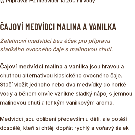
⏰
Příprava:
1–2 medvídci na 200 ml vody
ČAJOVÍ MEDVÍDCI MALINA A VANILKA
Želatinoví medvídci bez éček pro přípravu
sladkého ovocného čaje s malinovou chutí.
Čajoví medvídci malina a vanilka
jsou hravou a
chutnou alternativou klasického ovocného čaje.
Stačí vložit jednoho nebo dva medvídky do horké
vody a během chvíle vznikne sladký nápoj s jemnou
malinovou chutí a lehkým vanilkovým aroma.
Medvídci jsou oblíbení především u dětí, ale potěší i
dospělé, kteří si chtějí dopřát rychlý a voňavý šálek