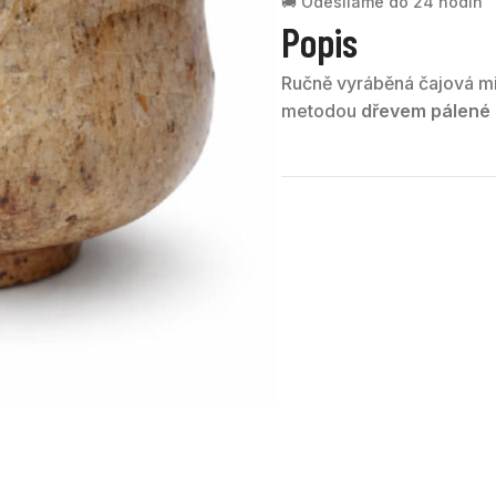
🚚 Odesíláme do 24 hodin
Popis
Ručně vyráběná čajová m
metodou
dřevem pálené