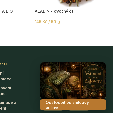
TA BIO
ALADIN • ovocný čaj
145
Kč
/ 50 g
RMACE
ní
ormace
avení
ies
Odstoupit od smlouvy
lamace a
online
ení