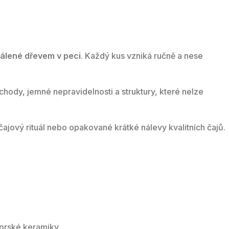
álené dřevem v peci
. Každý kus vzniká ručně a nese
ody, jemné nepravidelnosti a struktury, které nelze
čajový rituál nebo opakované krátké nálevy kvalitních čajů.
torské keramiky.