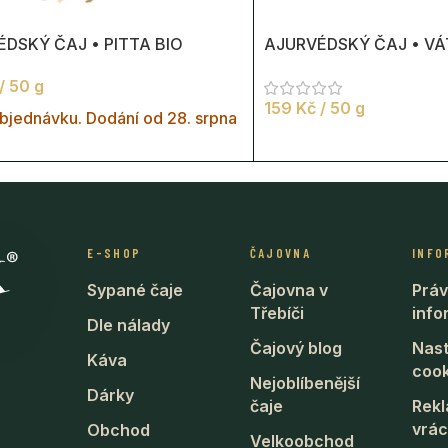
DSKÝ ČAJ • PITTA BIO
AJURVÉDSKÝ ČAJ • VÁ
/ 50 g
159
Kč
/ 50 g
bjednávku. Dodání od 28. srpna
E-SHOP
ČAJOVNA
INFO
Sypané čaje
Čajovna v
Práv
Třebíči
inf
Dle nálady
Čajový blog
Nast
Káva
cook
Nejoblíbenější
Dárky
čaje
Rek
vrác
Obchod
Velkoobchod