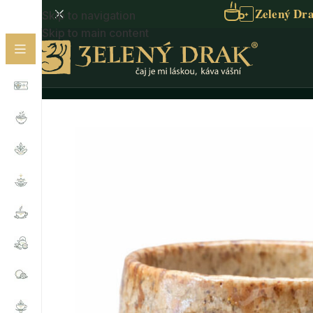
Zelený Dra
Skip to navigation
✦
Skip to main content
Domů
/
Příslušenství
/
Misky
/
ČAJOVÁ MISKA 150 ml •