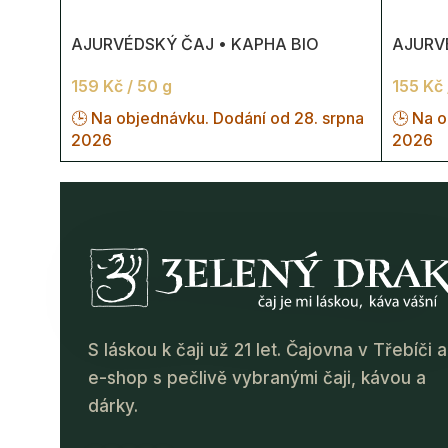
AJURVÉDSKÝ ČAJ • KAPHA BIO
AJURVÉ
159
Kč
/ 50 g
155
Kč
🕒 Na objednávku. Dodání od 28. srpna
🕒 Na o
2026
2026
S láskou k čaji už 21 let. Čajovna v Třebíči a
e-shop s pečlivě vybranými čaji, kávou a
dárky.