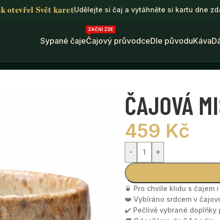
k otevřel Svět karet
Udělejte si čaj a vytáhněte si kartu dne z
ZAČNI ZDE
Sypané čaje
Čajový průvodce
Dle původu
Káva
D
 Jura Lang
ČAJOVÁ MI
459
Kč
-
+
🍵 Pro chvíle klidu s čajem 
❤️ Vybíráno srdcem v čajov
✔️ Pečlivě vybrané doplňky p