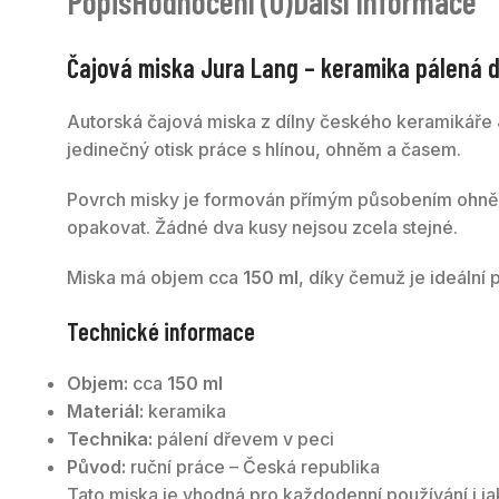
Popis
Hodnocení (0)
Další Informace
Čajová miska Jura Lang – keramika pálená d
Autorská čajová miska z dílny českého keramikáře
jedinečný otisk práce s hlínou, ohněm a časem.
Povrch misky je formován přímým působením ohně a 
opakovat. Žádné dva kusy nejsou zcela stejné.
Miska má objem cca
150 ml
, díky čemuž je ideální
Technické informace
Objem:
cca
150 ml
Materiál:
keramika
Technika:
pálení dřevem v peci
Původ:
ruční práce – Česká republika
Tato miska je vhodná pro každodenní používání i ja