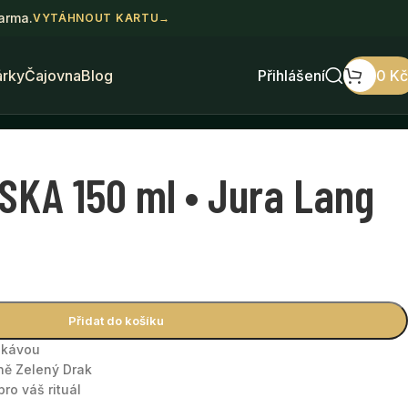
darma.
VYTÁHNOUT KARTU
→
árky
Čajovna
Blog
Přihlášení
0
Kč
SKA 150 ml • Jura Lang
Přidat do košíku
i kávou
ně Zelený Drak
ro váš rituál