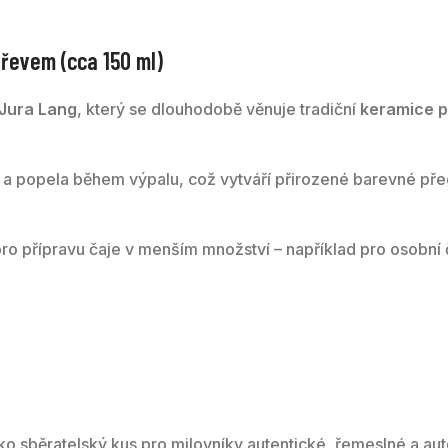
řevem (cca 150 ml)
Jura Lang
, který se dlouhodobě věnuje tradiční
keramice p
popela během výpalu, což vytváří přirozené barevné přech
 pro přípravu čaje v menším množství – například pro osobní 
ko sběratelský kus pro milovníky autentické, řemeslné a au