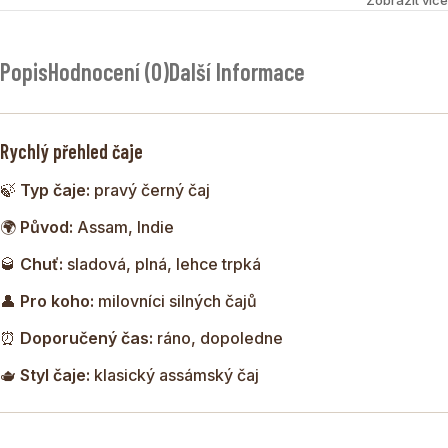
výběrový černý čaj ze severní Indie. Nabízí plný, výrazný
nálev s jemnou sladovostí, lehkou trpkostí a bohatým
aroma typickým pro kvalitní assámské čaje.
Popis
Hodnocení (0)
Další Informace
Tento čaj potěší všechny milovníky silnějších černých čajů.
Skvěle se hodí na ráno nebo kdykoliv během dne, kdy
potřebujete povzbudit tělo i mysl.
Rychlý přehled čaje
🍃
Typ čaje:
pravý černý čaj
🌍
Původ:
Assam, Indie
🥃
Chuť:
sladová, plná, lehce trpká
👤
Pro koho:
milovníci silných čajů
⏰
Doporučený čas:
ráno, dopoledne
🫖
Styl čaje:
klasický assámský čaj