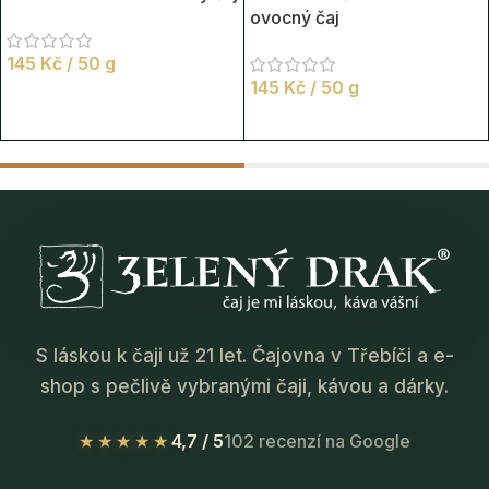
ovocný čaj
145
Kč
/ 50 g
145
Kč
/ 50 g
S láskou k čaji už 21 let. Čajovna v Třebíči a e-
shop s pečlivě vybranými čaji, kávou a dárky.
★★★★★
4,7 / 5
102 recenzí na Google