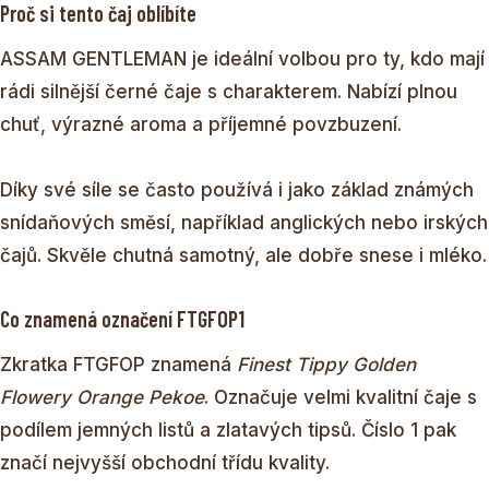
Proč si tento čaj oblíbíte
ASSAM GENTLEMAN je ideální volbou pro ty, kdo mají
rádi silnější černé čaje s charakterem. Nabízí plnou
chuť, výrazné aroma a příjemné povzbuzení.
Díky své síle se často používá i jako základ známých
snídaňových směsí, například anglických nebo irských
čajů. Skvěle chutná samotný, ale dobře snese i mléko.
Co znamená označení FTGFOP1
Zkratka FTGFOP znamená
Finest Tippy Golden
Flowery Orange Pekoe
. Označuje velmi kvalitní čaje s
podílem jemných listů a zlatavých tipsů. Číslo 1 pak
značí nejvyšší obchodní třídu kvality.