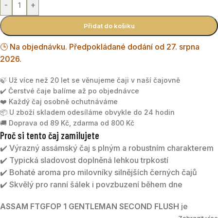
-
+
Přidat do košíku
🕒 Na objednávku. Předpokládané dodání od 27. srpna
2026.
🍃 Už více než 20 let se věnujeme čaji v naší čajovně
✔️ Čerstvé čaje balíme až po objednávce
❤️ Každý čaj osobně ochutnáváme
📦 U zboží skladem odesíláme obvykle do 24 hodin
🚚 Doprava od 89 Kč, zdarma od 800 Kč
Proč si tento čaj zamilujete
✔️ Výrazný assámský čaj s plným a robustním charakterem
✔️ Typická sladovost doplněná lehkou trpkostí
✔️ Bohaté aroma pro milovníky silnějších černých čajů
✔️ Skvělý pro ranní šálek i povzbuzení během dne
ASSAM FTGFOP 1 GENTLEMAN SECOND FLUSH
je
Zobrazit více