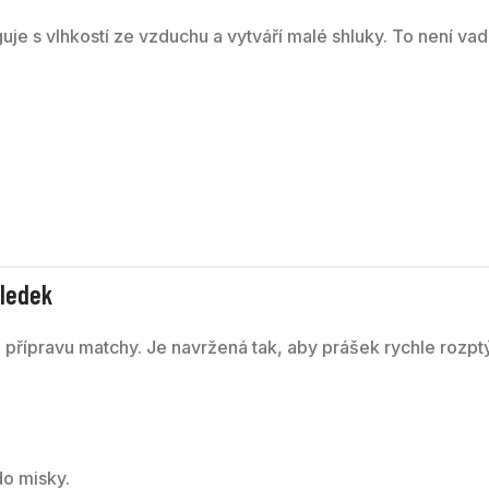
je s vlhkostí ze vzduchu a vytváří malé shluky. To není vada
sledek
přípravu matchy. Je navržená tak, aby prášek rychle rozptýl
do misky.