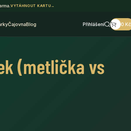
darma.
VYTÁHNOUT KARTU
→
árky
Čajovna
Blog
Přihlášení
0
Kč
ek (metlička vs