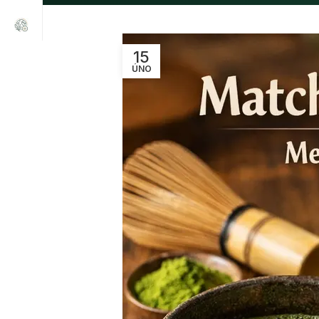
15
ÚNO