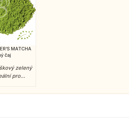
NER‘S MATCHA
ý čaj
škový zelený
eální pro
s jemně
tí a
m účinkem.