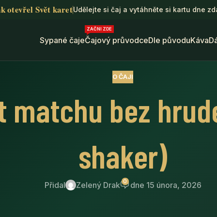
k otevřel Svět karet
Udělejte si čaj a vytáhněte si kartu dne z
ZAČNI ZDE
Sypané čaje
Čajový průvodce
Dle původu
Káva
D
O ČAJI
it matchu bez hrud
shaker)
0
Přidal
Zelený Drak
dne 15 února, 2026