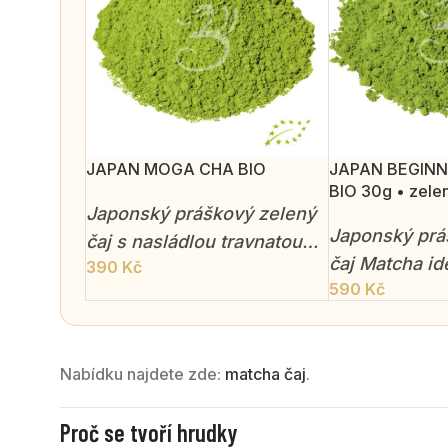
JAPAN MOGA CHA BIO
JAPAN BEGIN
BIO 30g • zelen
Japonský práškový zelený
Japonský prá
čaj s nasládlou travnatou
čaj Matcha id
390
Kč
chutí a jemnější hořkostí
590
Kč
začátečníky 
než klasická matcha.
travnatou chu
energizující
Nabídku najdete zde:
matcha čaj
.
Proč se tvoří hrudky