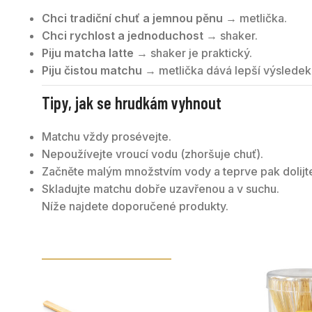
Chci tradiční chuť a jemnou pěnu
→ metlička.
Chci rychlost a jednoduchost
→ shaker.
Piju matcha latte
→ shaker je praktický.
Piju čistou matchu
→ metlička dává lepší výsledek
Tipy, jak se hrudkám vyhnout
Matchu vždy prosévejte.
Nepoužívejte vroucí vodu (zhoršuje chuť).
Začněte malým množstvím vody a teprve pak dolijt
Skladujte matchu dobře uzavřenou a v suchu.
Níže najdete doporučené produkty.
MATCHA A PŘÍSLUŠENSTVÍ
DOPORUČENÉ PRODUKTY