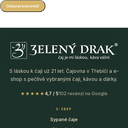
S láskou k čaji už 21 let. Čajovna v Třebíči a e-
shop s pečlivě vybranými čaji, kávou a dárky.
★★★★★
4,7 / 5
102 recenzí na Google
E-SHOP
Sypané čaje