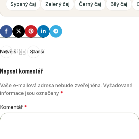
Sypaný čaj
Zelený čaj
Černý čaj
Bílý čaj
Novější
Starší
Napsat komentář
Vaše e-mailová adresa nebude zveřejněna.
Vyžadované
informace jsou označeny
*
Komentář
*