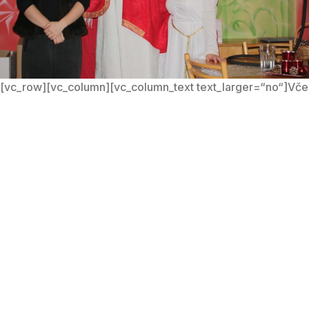
[vc_row][vc_column][vc_column_text text_larger=“no“]Včera j