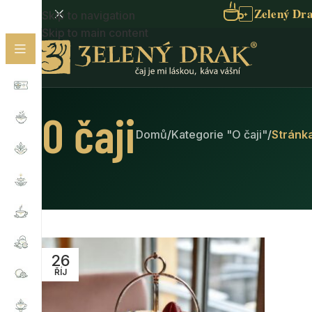
Zelený Dra
Skip to navigation
✦
Skip to main content
O čaji
Domů
/
Kategorie "O čaji"
/
Stránk
26
ŘÍJ