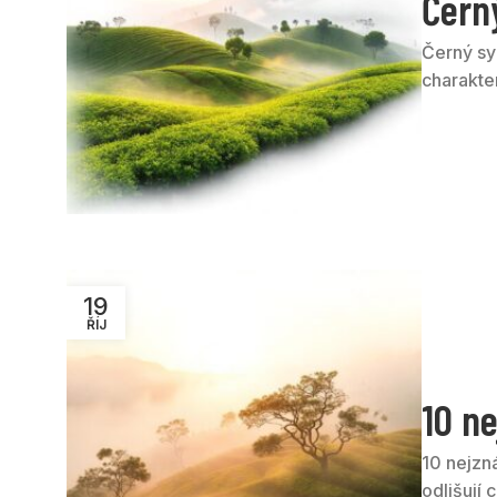
Černý
Černý syp
charakter
19
ŘÍJ
10 n
10 nejzn
odlišují c