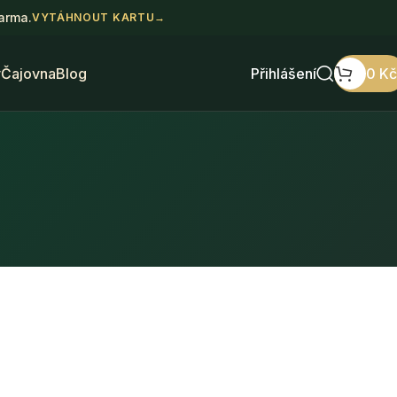
darma.
VYTÁHNOUT KARTU
→
y
Čajovna
Blog
Přihlášení
0
Kč