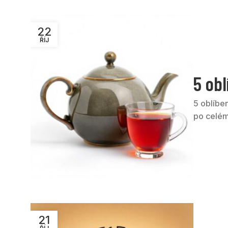
22
ŘÍJ
5 obl
5 oblíben
po celém 
21