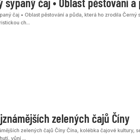
 sypaný čaj • Oblast pěstování a 
aný čaj • Oblast pěstování a půda, která ho zrodila Černý s
istickou ch...
ejznámějších zelených čajů Číny
ámějších zelených čajů Číny Čína, kolébka čajové kultury, s
hutí, vůní ...