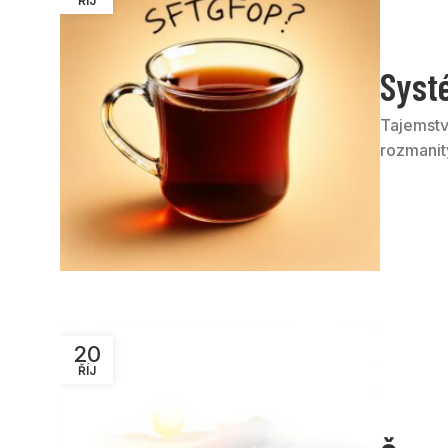
ŘÍJ
Syst
Tajemství
rozmanitý
20
ŘÍJ