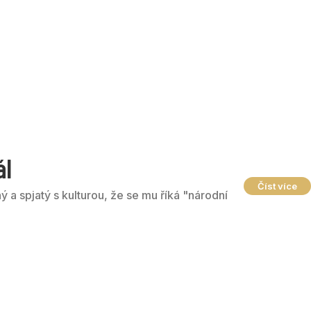
ál
Číst více
ný a spjatý s kulturou, že se mu říká "národní