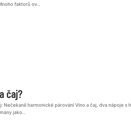
Mnoho faktorů ov...
a čaj?
j: Nečekaně harmonické párování Víno a čaj, dva nápoje s hlu
mány jako...