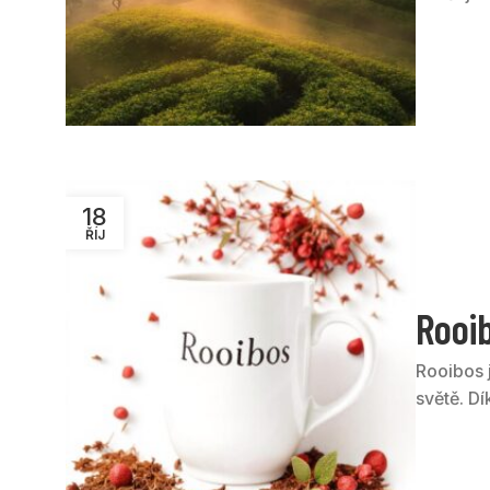
18
ŘÍJ
Rooi
Rooibos j
světě. Dík