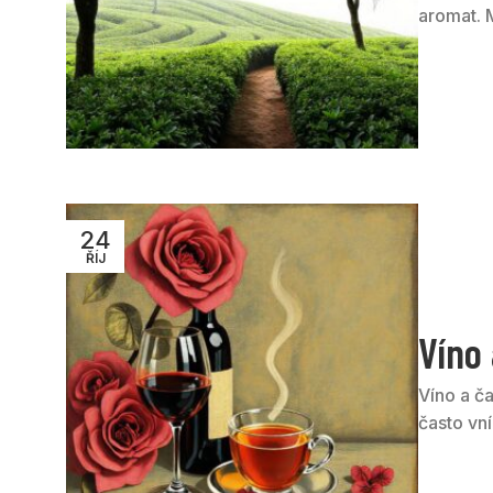
aromat. 
24
ŘÍJ
Víno 
Víno a ča
často vní