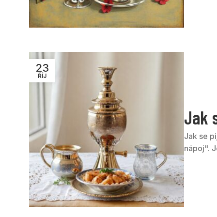
23
ŘÍJ
Jak s
Jak se pi
nápoj". J