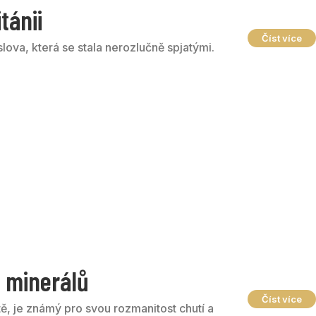
tánii
Číst více
 slova, která se stala nerozlučně spjatými.
h minerálů
Číst více
tě, je známý pro svou rozmanitost chutí a