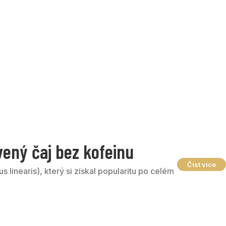
vený čaj bez kofeinu
Číst více
s linearis), který si získal popularitu po celém