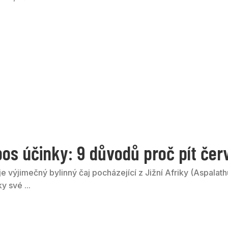
bos účinky: 9 důvodů proč pít čer
e výjimečný bylinný čaj pocházející z Jižní Afriky (Aspalathu
y své ...