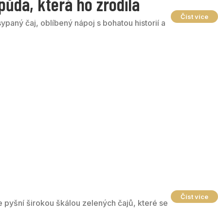
půda, která ho zrodila
Číst více
ypaný čaj, oblíbený nápoj s bohatou historií a
Číst více
e pyšní širokou škálou zelených čajů, které se