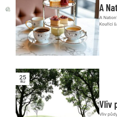
A Nat
A Nation'
Kouřící šá
25
ŘÍJ
Vliv 
Vliv půdy