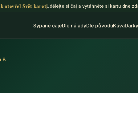
k otevřel Svět karet
Udělejte si čaj a vytáhněte si kartu dne z
Sypané čaje
Dle nálady
Dle původu
Káva
Dárk
a 8