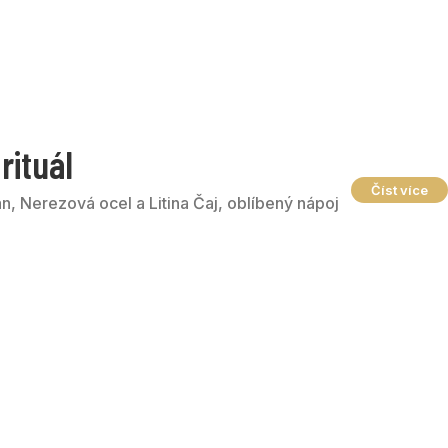
rituál
Číst více
án, Nerezová ocel a Litina Čaj, oblíbený nápoj