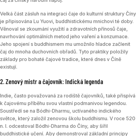
Velká část zásluh na integraci čaje do kulturní struktury Číny
je připisována Lu Yuovi, buddhistickému mnichovi té doby.
Věnoval se zkoumání využití a zdravotních přínosů čaje,
navrhování optimálních metod jeho vaření a konzumace.
Jeho spojení s buddhismem mu umožnilo hladce začlenit
čaj do mnoha duchovních obřadů. Tyto praktiky položily
základy pro bohaté čajové tradice, které dnes v Číně
existují.
2. Zenový mistr a čajovník: Indická legenda
Indie, často považovaná za rodiště čajovníků, také přispívá
k čajovému příběhu svou vlastní podmanivou legendou.
Soustředí se na Bódhi-Dharmu, uctívaného indického
světce, který založil zenovou školu buddhismu. V roce 520
n. l. odcestoval Bódhi-Dharma do Číny, aby šířil
buddhistické učení. Aby demonstroval základní principy