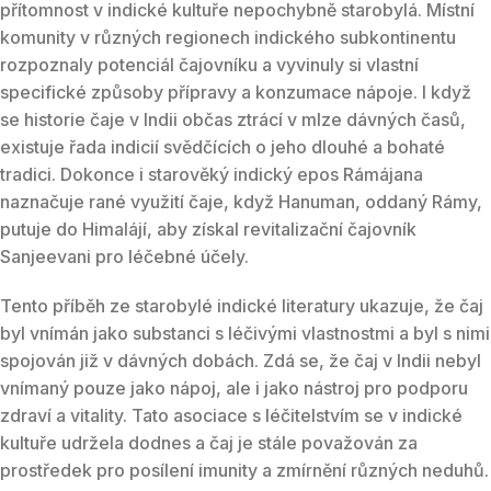
přítomnost v indické kultuře nepochybně starobylá. Místní
komunity v různých regionech indického subkontinentu
rozpoznaly potenciál čajovníku a vyvinuly si vlastní
specifické způsoby přípravy a konzumace nápoje. I když
se historie čaje v Indii občas ztrácí v mlze dávných časů,
existuje řada indicií svědčících o jeho dlouhé a bohaté
tradici. Dokonce i starověký indický epos Rámájana
naznačuje rané využití čaje, když Hanuman, oddaný Rámy,
putuje do Himalájí, aby získal revitalizační čajovník
Sanjeevani pro léčebné účely.
Tento příběh ze starobylé indické literatury ukazuje, že čaj
byl vnímán jako substanci s léčivými vlastnostmi a byl s nimi
spojován již v dávných dobách. Zdá se, že čaj v Indii nebyl
vnímaný pouze jako nápoj, ale i jako nástroj pro podporu
zdraví a vitality. Tato asociace s léčitelstvím se v indické
kultuře udržela dodnes a čaj je stále považován za
prostředek pro posílení imunity a zmírnění různých neduhů.