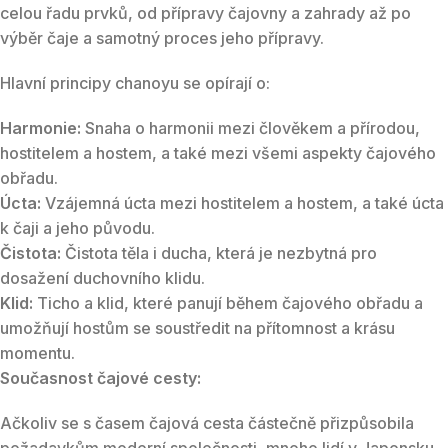
celou řadu prvků, od přípravy čajovny a zahrady až po
výběr čaje a samotný proces jeho přípravy.
Hlavní principy chanoyu se opírají o:
Harmonie:
Snaha o harmonii mezi člověkem a přírodou,
hostitelem a hostem, a také mezi všemi aspekty čajového
obřadu.
Úcta:
Vzájemná úcta mezi hostitelem a hostem, a také úcta
k čaji a jeho původu.
Čistota:
Čistota těla i ducha, která je nezbytná pro
dosažení duchovního klidu.
Klid:
Ticho a klid, které panují během čajového obřadu a
umožňují hostům se soustředit na přítomnost a krásu
momentu.
Současnost čajové cesty:
Ačkoliv se s časem čajová cesta částečně přizpůsobila
požadavkům moderní společnosti, mnoho lidí v Japonsku