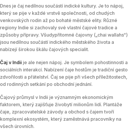
Dnes je čaj nedílnou součástí indické kultury. Je to nápoj,
který se pije v každé vrstvě společnosti, od chudých
venkovských rodin až po bohaté městské elity. Různé
regiony Indie si zachovaly své vlastní čajové tradice a
způsoby přípravy. Všudypřítomné čajovny („chai wallahs“)
jsou nedílnou součástí indického městského života a
nabízejí širokou škálu čajových specialit.
Čaj v Indii
je ale nejen nápoj. Je symbolem pohostinnosti a
sociálních interakcí. Nabízení čaje hostům je tradiční gesto
zdvořilosti a přátelství. Čaj se pije při všech příležitostech,
od rodinných setkání po obchodní jednání.
Čajový průmysl v Indii je významným ekonomickým
faktorem, který zajišťuje živobytí milionům lidí. Plantáže
čaje, zpracovatelské závody a obchod s čajem tvoří
komplexní ekosystém, který zaměstnává pracovníky na
všech úrovních.