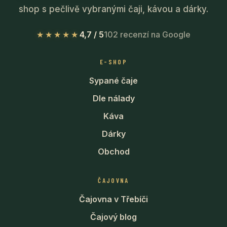
shop s pečlivě vybranými čaji, kávou a dárky.
★★★★★
4,7 / 5
102 recenzí na Google
E-SHOP
Sypané čaje
Dle nálady
Káva
Dárky
Obchod
ČAJOVNA
Čajovna v Třebíči
Čajový blog