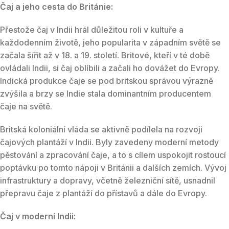
Čaj a jeho cesta do Británie:
Přestože čaj v Indii hrál důležitou roli v kultuře a
každodenním životě, jeho popularita v západním světě se
začala šířit až v 18. a 19. století. Britové, kteří v té době
ovládali Indii, si čaj oblíbili a začali ho dovážet do Evropy.
Indická produkce čaje se pod britskou správou výrazně
zvýšila a brzy se Indie stala dominantním producentem
čaje na světě.
Britská koloniální vláda se aktivně podílela na rozvoji
čajových plantáží v Indii. Byly zavedeny moderní metody
pěstování a zpracování čaje, a to s cílem uspokojit rostoucí
poptávku po tomto nápoji v Británii a dalších zemích. Vývoj
infrastruktury a dopravy, včetně železniční sítě, usnadnil
přepravu čaje z plantáží do přístavů a dále do Evropy.
Čaj v moderní Indii: