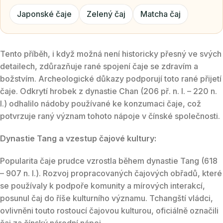
Japonské čaje
Zelený čaj
Matcha čaj
Tento příběh, i když možná není historicky přesný ve svých
detailech, zdůrazňuje rané spojení čaje se zdravím a
božstvím. Archeologické důkazy podporují toto rané přijetí
čaje. Odkrytí hrobek z dynastie Chan (206 př. n. l. – 220 n.
l.) odhalilo nádoby používané ke konzumaci čaje, což
potvrzuje raný význam tohoto nápoje v čínské společnosti.
Dynastie Tang a vzestup čajové kultury:
Popularita čaje prudce vzrostla během dynastie Tang (618
– 907 n. l.). Rozvoj propracovaných čajových obřadů, které
se používaly k podpoře komunity a mírových interakcí,
posunul čaj do říše kulturního významu. Tchangští vládci,
ovlivněni touto rostoucí čajovou kulturou, oficiálně označili
čaj za čínský národní nápoj.