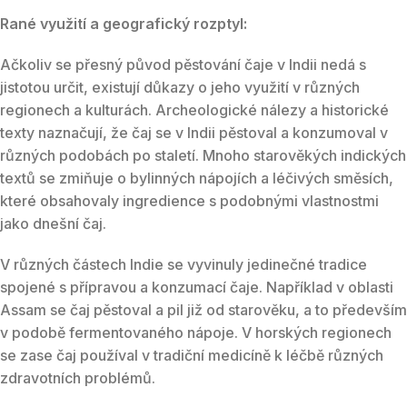
Rané využití a geografický rozptyl:
Ačkoliv se přesný původ pěstování čaje v Indii nedá s
jistotou určit, existují důkazy o jeho využití v různých
regionech a kulturách. Archeologické nálezy a historické
texty naznačují, že čaj se v Indii pěstoval a konzumoval v
různých podobách po staletí. Mnoho starověkých indických
textů se zmiňuje o bylinných nápojích a léčivých směsích,
které obsahovaly ingredience s podobnými vlastnostmi
jako dnešní čaj.
V různých částech Indie se vyvinuly jedinečné tradice
spojené s přípravou a konzumací čaje. Například v oblasti
Assam se čaj pěstoval a pil již od starověku, a to především
v podobě fermentovaného nápoje. V horských regionech
se zase čaj používal v tradiční medicíně k léčbě různých
zdravotních problémů.