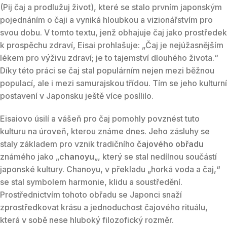
(Pij čaj a prodlužuj život), které se stalo prvním japonským
pojednáním o čaji a vyniká hloubkou a vizionářstvím pro
svou dobu. V tomto textu, jenž obhajuje čaj jako prostředek
k prospěchu zdraví, Eisai prohlašuje: „Čaj je nejúžasnějším
lékem pro výživu zdraví; je to tajemství dlouhého života.“
Díky této práci se čaj stal populárním nejen mezi běžnou
populací, ale i mezi samurajskou třídou. Tím se jeho kulturní
postavení v Japonsku ještě více posílilo.
Eisaiovo úsilí a vášeň pro čaj pomohly povznést tuto
kulturu na úroveň, kterou známe dnes. Jeho zásluhy se
staly základem pro vznik tradičního
čajového obřadu
známého jako „
chanoyu
„, který se stal nedílnou součástí
japonské kultury. Chanoyu, v překladu „horká voda a čaj,“
se stal symbolem harmonie, klidu a soustředění.
Prostřednictvím tohoto obřadu se Japonci snaží
zprostředkovat krásu a jednoduchost čajového rituálu,
která v sobě nese hluboký filozofický rozměr.