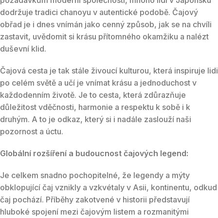
dodržuje tradici chanoyu v autentické podobě. Čajový
obřad je i dnes vnímán jako cenný způsob, jak se na chvíli
zastavit, uvědomit si krásu přítomného okamžiku a nalézt
duševní klid.
Čajová cesta je tak stále živoucí kulturou, která inspiruje lidi
po celém světě a učí je vnímat krásu a jednoduchost v
každodenním životě. Je to cesta, která zdůrazňuje
důležitost vděčnosti, harmonie a respektu k sobě i k
druhým. A to je odkaz, který si i nadále zaslouží naši
pozornost a úctu.
Globální rozšíření a budoucnost čajových legend:
Je celkem snadno pochopitelné, že legendy a mýty
obklopující čaj vznikly a vzkvétaly v Asii, kontinentu, odkud
čaj pochází. Příběhy zakotvené v historii představují
hluboké spojení mezi čajovým listem a rozmanitými