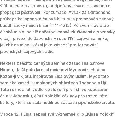
šířit po celém Japonsku, podpořený císařovou snahou o
propagaci pěstování i konzumace. Avšak za skutečného
průkopníka japonské čajové kultury je považován zenový
buddhistický mnich Eisai (1141–1215). Po svém návratu z
čínské misie, na níž načerpal cenné zkušenosti a poznatky
o čaji, přivezl do Japonska v roce 1191 čajová semínka,
jejichž osud se ukázal jako zásadní pro formování
japonských čajových tradic.
Některá z těchto cenných semínek zasadil na ostrově
Hirado, další pak daroval mnichovi Myoeovi v chrámu
Kozan-ji v Kjótu. Inspirován Eisaiovým úsilím, Myoe tato
semínka zasadil v malebných oblastech Toganoo a Uji.
Toto rozhodnutí vedlo k založení prvních velkopěstíren
čaje v Japonsku, čímž položilo základy pro rozvoj této
kultury, která se stala nedílnou součástí japonského života.
V roce 1211 Eisai sepsal své významné dílo „
Kissa Yōjōki
“