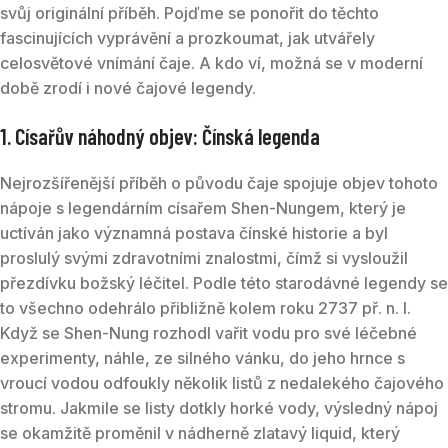
svůj originální příběh. Pojďme se ponořit do těchto
fascinujících vyprávění a prozkoumat, jak utvářely
celosvětové vnímání čaje. A kdo ví, možná se v moderní
době zrodí i nové čajové legendy.
1. Císařův náhodný objev: Čínská legenda
Nejrozšířenější příběh o původu čaje spojuje objev tohoto
nápoje s legendárním císařem Shen-Nungem, který je
uctíván jako významná postava čínské historie a byl
proslulý svými zdravotními znalostmi, čímž si vysloužil
přezdívku božský léčitel. Podle této starodávné legendy se
to všechno odehrálo přibližně kolem roku 2737 př. n. l.
Když se Shen-Nung rozhodl vařit vodu pro své léčebné
experimenty, náhle, ze silného vánku, do jeho hrnce s
vroucí vodou odfoukly několik listů z nedalekého čajového
stromu. Jakmile se listy dotkly horké vody, výsledný nápoj
se okamžitě proměnil v nádherně zlatavý liquid, který