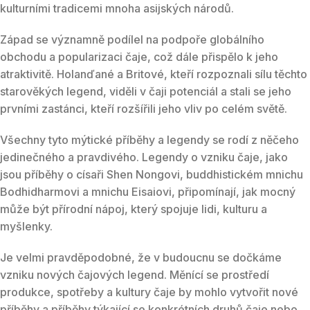
kulturními tradicemi mnoha asijských národů.
Západ se významně podílel na podpoře globálního
obchodu a popularizaci čaje, což dále přispělo k jeho
atraktivitě. Holanďané a Britové, kteří rozpoznali sílu těchto
starověkých legend, viděli v čaji potenciál a stali se jeho
prvními zastánci, kteří rozšířili jeho vliv po celém světě.
Všechny tyto mýtické příběhy a legendy se rodí z něčeho
jedinečného a pravdivého. Legendy o vzniku čaje, jako
jsou příběhy o císaři Shen Nongovi, buddhistickém mnichu
Bodhidharmovi a mnichu Eisaiovi, připomínají, jak mocný
může být přírodní nápoj, který spojuje lidi, kulturu a
myšlenky.
Je velmi pravděpodobné, že v budoucnu se dočkáme
vzniku nových čajových legend. Měnící se prostředí
produkce, spotřeby a kultury čaje by mohlo vytvořit nové
příběhy a příběhy týkající se konkrétních druhů čaje nebo