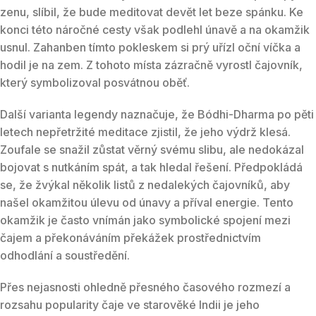
zenu, slíbil, že bude meditovat devět let beze spánku. Ke
konci této náročné cesty však podlehl únavě a na okamžik
usnul. Zahanben tímto pokleskem si prý uřízl oční víčka a
hodil je na zem. Z tohoto místa zázračně vyrostl čajovník,
který symbolizoval posvátnou oběť.
Další varianta legendy naznačuje, že Bódhi-Dharma po pěti
letech nepřetržité meditace zjistil, že jeho výdrž klesá.
Zoufale se snažil zůstat věrný svému slibu, ale nedokázal
bojovat s nutkáním spát, a tak hledal řešení. Předpokládá
se, že žvýkal několik listů z nedalekých čajovníků, aby
našel okamžitou úlevu od únavy a příval energie. Tento
okamžik je často vnímán jako symbolické spojení mezi
čajem a překonáváním překážek prostřednictvím
odhodlání a soustředění.
Přes nejasnosti ohledně přesného časového rozmezí a
rozsahu popularity čaje ve starověké Indii je jeho