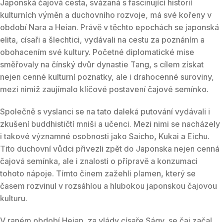
Japonská čajová cesta, svázaná s fascinující historií
kulturních výměn a duchovního rozvoje, má své kořeny v
období Nara a Heian. Právě v těchto epochách se japonská
elita, císaři a šlechtici, vydávali na cestu za poznáním a
obohacením své kultury. Početné diplomatické mise
směřovaly na čínský dvůr dynastie Tang, s cílem získat
nejen cenné kulturní poznatky, ale i drahocenné suroviny,
mezi nimiž zaujímalo klíčové postavení čajové semínko.
Společně s vyslanci se na tato daleká putování vydávali i
zkušení buddhističtí mniši a učenci. Mezi nimi se nacházely
i takové významné osobnosti jako Saicho, Kukai a Eichu.
Tito duchovní vůdci přivezli zpět do Japonska nejen cenná
čajová semínka, ale i znalosti o přípravě a konzumaci
tohoto nápoje. Tímto činem zažehli plamen, který se
časem rozvinul v rozsáhlou a hlubokou japonskou čajovou
kulturu.
V raném období Heian, za vlády císaře Ságy, se čaj začal