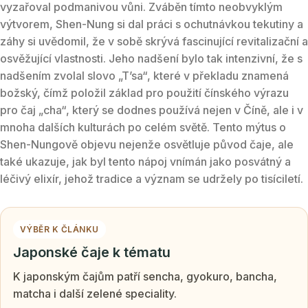
vyzařoval podmanivou vůni. Zváběn tímto neobvyklým
výtvorem, Shen-Nung si dal práci s ochutnávkou tekutiny a
záhy si uvědomil, že v sobě skrývá fascinující revitalizační a
osvěžující vlastnosti. Jeho nadšení bylo tak intenzivní, že s
nadšením zvolal slovo „T’sa“, které v překladu znamená
božský, čímž položil základ pro použití čínského výrazu
pro čaj „cha“, který se dodnes používá nejen v Číně, ale i v
mnoha dalších kulturách po celém světě. Tento mýtus o
Shen-Nungově objevu nejenže osvětluje původ čaje, ale
také ukazuje, jak byl tento nápoj vnímán jako posvátný a
léčivý elixír, jehož tradice a význam se udržely po tisíciletí.
VÝBĚR K ČLÁNKU
Japonské čaje k tématu
K japonským čajům patří sencha, gyokuro, bancha,
matcha i další zelené speciality.