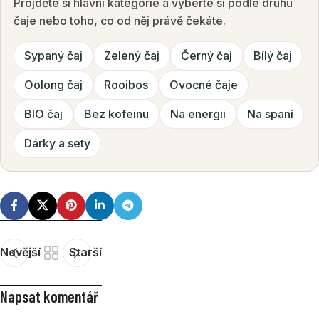
Projděte si hlavní kategorie a vyberte si podle druhu
čaje nebo toho, co od něj právě čekáte.
Sypaný čaj
Zelený čaj
Černý čaj
Bílý čaj
Oolong čaj
Rooibos
Ovocné čaje
BIO čaj
Bez kofeinu
Na energii
Na spaní
Dárky a sety
Novější
Starší
Napsat komentář