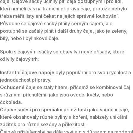
čaje. Čajové sáčky učinily pití čaje dostupným i pro lidi,
kteří neměli čas na tradiční přípravu čaje, protože nebylo
třeba měřit listy ani čekat na jejich správné louhování.
Původně se čajové sáčky plnily černým čajem, ale
postupně se začaly plnit i další druhy čaje, jako je zelený,
bílý, nebo i bylinkové čaje.
Spolu s čajovými sáčky se objevily i nové přísady, které
oživily čajový trh:
Instantní čajové nápoje
byly populární pro svou rychlost a
jednoduchost přípravy.
Ochucené čaje
se staly hitem, přičemž se kombinoval čaj
s různými příchutěmi, jako jsou ovoce, květy, nebo
čokoláda.
Čajové směsi pro speciální příležitosti
jako vánoční čaje,
které obsahovaly různé byliny a koření, nabízely unikátní
zážitek pro různé sezóny a příležitosti.
Čajové příslušenství se dále vyvíjelo s důrazem na moderní