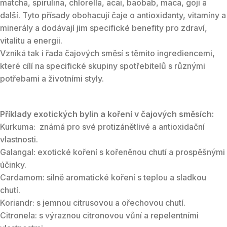
matcha, spirulina, chlorella, acai, baobab, maca, goji a
další. Tyto přísady obohacují čaje o antioxidanty, vitamíny a
minerály a dodávají jim specifické benefity pro zdraví,
vitalitu a energii.
Vzniká tak i řada čajových směsí s těmito ingrediencemi,
které cílí na specifické skupiny spotřebitelů s různými
potřebami a životními styly.
Příklady exotických bylin a koření v čajových směsích:
Kurkuma: známá pro své protizánětlivé a antioxidační
vlastnosti.
Galangal: exotické koření s kořeněnou chutí a prospěšnými
účinky.
Cardamom: silně aromatické koření s teplou a sladkou
chutí.
Koriandr: s jemnou citrusovou a ořechovou chutí.
Citronela: s výraznou citronovou vůní a repelentními