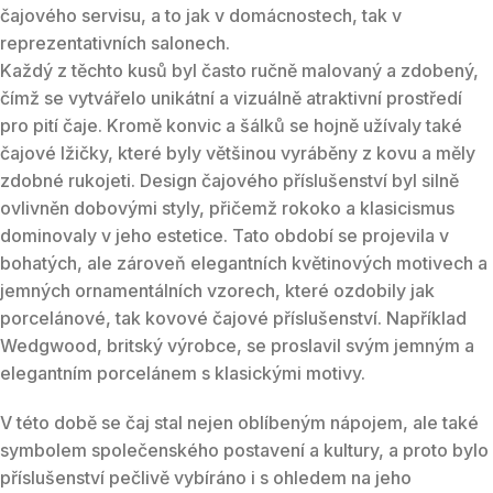
čajového servisu, a to jak v domácnostech, tak v
reprezentativních salonech.
Každý z těchto kusů byl často ručně malovaný a zdobený,
čímž se vytvářelo unikátní a vizuálně atraktivní prostředí
pro pití čaje. Kromě konvic a šálků se hojně užívaly také
čajové lžičky, které byly většinou vyráběny z kovu a měly
zdobné rukojeti. Design čajového příslušenství byl silně
ovlivněn dobovými styly, přičemž rokoko a klasicismus
dominovaly v jeho estetice. Tato období se projevila v
bohatých, ale zároveň elegantních květinových motivech a
jemných ornamentálních vzorech, které ozdobily jak
porcelánové, tak kovové čajové příslušenství. Například
Wedgwood, britský výrobce, se proslavil svým jemným a
elegantním porcelánem s klasickými motivy.
V této době se čaj stal nejen oblíbeným nápojem, ale také
symbolem společenského postavení a kultury, a proto bylo
příslušenství pečlivě vybíráno i s ohledem na jeho