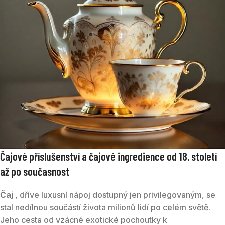
Čajové příslušenství a čajové ingredience od 18. století
až po současnost
Čaj
, dříve luxusní nápoj dostupný jen privilegovaným, se
stal nedílnou součástí života milionů lidí po celém světě.
Jeho cesta od vzácné exotické pochoutky k