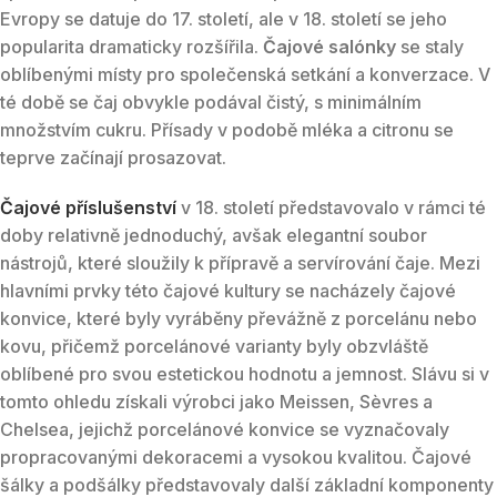
Evropy se datuje do 17. století, ale v 18. století se jeho
popularita dramaticky rozšířila.
Čajové salónky
se staly
oblíbenými místy pro společenská setkání a konverzace. V
té době se čaj obvykle podával čistý, s minimálním
množstvím cukru. Přísady v podobě mléka a citronu se
teprve začínají prosazovat.
Čajové příslušenství
v 18. století představovalo v rámci té
doby relativně jednoduchý, avšak elegantní soubor
nástrojů, které sloužily k přípravě a servírování čaje. Mezi
hlavními prvky této čajové kultury se nacházely čajové
konvice, které byly vyráběny převážně z porcelánu nebo
kovu, přičemž porcelánové varianty byly obzvláště
oblíbené pro svou estetickou hodnotu a jemnost. Slávu si v
tomto ohledu získali výrobci jako Meissen, Sèvres a
Chelsea, jejichž porcelánové konvice se vyznačovaly
propracovanými dekoracemi a vysokou kvalitou. Čajové
šálky a podšálky představovaly další základní komponenty