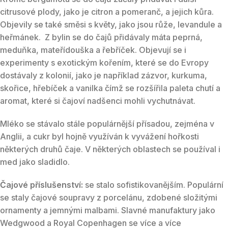
citrusové plody, jako je citron a pomeranč, a jejich kůra.
Objevily se také směsi s květy, jako jsou růže, levandule a
heřmánek. Z bylin se do čajů přidávaly máta peprná,
meduňka, mateřídouška a řebříček. Objevují se i
experimenty s exotickým kořením, které se do Evropy
dostávaly z kolonií, jako je například zázvor, kurkuma,
skořice, hřebíček a vanilka čímž se rozšířila paleta chutí a
aromat, které si čajoví nadšenci mohli vychutnávat.
Mléko se stávalo stále populárnější přísadou, zejména v
Anglii, a cukr byl hojně využíván k vyvážení hořkosti
některých druhů čaje. V některých oblastech se používal i
med jako sladidlo.
Čajové příslušenství:
se stalo sofistikovanějším. Populární
se staly čajové soupravy z porcelánu, zdobené složitými
ornamenty a jemnými malbami. Slavné manufaktury jako
Wedgwood a Royal Copenhagen se více a více