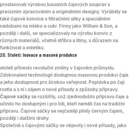
proslavovali výrobou luxusních čajových souprav s
precizním zpracováním a originálními designy. Vyráběly se
také čajové konvice s filtračními sítky a speciálními
nádobami na mléko a cukr. Firmy jako William & Son, a
později i další, se specializovaly na výrobu konvic z
různých materiálů, včetně stříbra a litiny, s důrazem na
funkčnost a estetiku.
20. Století: Inovace a masová produkce
století přineslo revoluční změny v čajovém průmyslu.
Zdokonalení technologií dostupnou masovou produkci čaje
a jeho dostupnost pro širokou veřejnost. Poptávka po čaji
rostla a s ní i zájem o nové přísady a způsoby přípravy.
Čajové sáčky
se rozšířily, což zjednodušilo přípravu čaje a
učinilo ho dostupným i pro lidi, kteří neměli čas na tradiční
přípravu. Čajové sáčky se nejčastěji plnily černým čajem,
později i dalšími druhy.
Společně s čajovými sáčky se objevily i nové přísady, jako