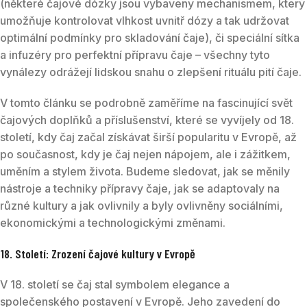
(některé čajové dózky jsou vybaveny mechanismem, který
umožňuje kontrolovat vlhkost uvnitř dózy a tak udržovat
optimální podmínky pro skladování čaje), či speciální sítka
a infuzéry pro perfektní přípravu čaje – všechny tyto
vynálezy odrážejí lidskou snahu o zlepšení rituálu pití čaje.
V tomto článku se podrobně zaměříme na fascinující svět
čajových doplňků a příslušenství, které se vyvíjely od 18.
století, kdy čaj začal získávat širší popularitu v Evropě, až
po současnost, kdy je čaj nejen nápojem, ale i zážitkem,
uměním a stylem života. Budeme sledovat, jak se měnily
nástroje a techniky přípravy čaje, jak se adaptovaly na
různé kultury a jak ovlivnily a byly ovlivněny sociálními,
ekonomickými a technologickými změnami.
18. Století: Zrození čajové kultury v Evropě
V 18. století se čaj stal symbolem elegance a
společenského postavení v Evropě. Jeho zavedení do