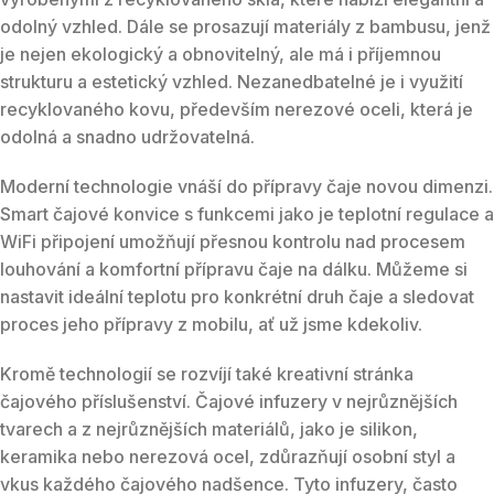
odolný vzhled. Dále se prosazují materiály z bambusu, jenž
je nejen ekologický a obnovitelný, ale má i příjemnou
strukturu a estetický vzhled. Nezanedbatelné je i využití
recyklovaného kovu, především nerezové oceli, která je
odolná a snadno udržovatelná.
Moderní technologie vnáší do přípravy čaje novou dimenzi.
Smart čajové konvice s funkcemi jako je teplotní regulace a
WiFi připojení umožňují přesnou kontrolu nad procesem
louhování a komfortní přípravu čaje na dálku. Můžeme si
nastavit ideální teplotu pro konkrétní druh čaje a sledovat
proces jeho přípravy z mobilu, ať už jsme kdekoliv.
Kromě technologií se rozvíjí také kreativní stránka
čajového příslušenství. Čajové infuzery v nejrůznějších
tvarech a z nejrůznějších materiálů, jako je silikon,
keramika nebo nerezová ocel, zdůrazňují osobní styl a
vkus každého čajového nadšence. Tyto infuzery, často