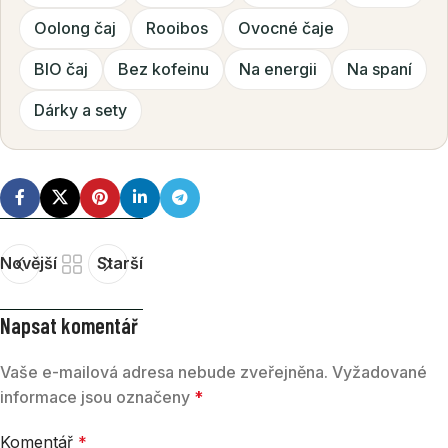
Oolong čaj
Rooibos
Ovocné čaje
BIO čaj
Bez kofeinu
Na energii
Na spaní
Dárky a sety
Novější
Starší
Napsat komentář
Vaše e-mailová adresa nebude zveřejněna.
Vyžadované
informace jsou označeny
*
Komentář
*