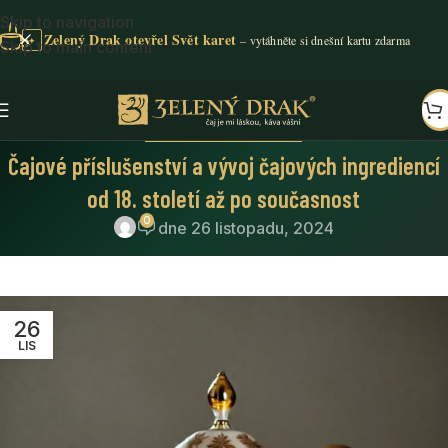
Skip to navigation
Zelený Drak otevřel Svět karet
✦
Skip to main content
ČAJOVÉ NOVINY
,
O ČAJI
Čajové příslušenství a vývoj čajových ingrediencí
od 18. století až po současnost
0
dne 26 listopadu, 2024
26
LIS