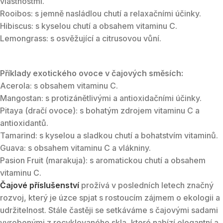
vlastnostmi.
Rooibos: s jemně nasládlou chutí a relaxačními účinky.
Hibiscus: s kyselou chutí a obsahem vitaminu C.
Lemongrass: s osvěžující a citrusovou vůní.
Příklady exotického ovoce v čajových směsích:
Acerola: s obsahem vitaminu C.
Mangostan: s protizánětlivými a antioxidačními účinky.
Pitaya (dračí ovoce): s bohatým zdrojem vitaminu C a
antioxidantů.
Tamarind: s kyselou a sladkou chutí a bohatstvím vitaminů.
Guava: s obsahem vitaminu C a vlákniny.
Pasion Fruit (marakuja): s aromatickou chutí a obsahem
vitaminu C.
Čajové příslušenství
prožívá v posledních letech značný
rozvoj, který je úzce spjat s rostoucím zájmem o ekologii a
udržitelnost. Stále častěji se setkáváme s čajovými sadami
vyrobenými z recyklovaného skla, které nabízí elegantní a