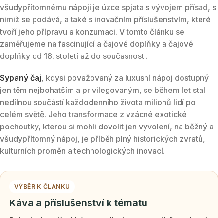
všudypřítomnému nápoji je úzce spjata s vývojem přísad, s
nimiž se podává, a také s inovačním příslušenstvím, které
tvoří jeho přípravu a konzumaci. V tomto článku se
zaměřujeme na fascinující a čajové doplňky a čajové
doplňky od 18. století až do současnosti.
Sypaný čaj
, kdysi považovaný za luxusní nápoj dostupný
jen těm nejbohatším a privilegovaným, se během let stal
nedílnou součástí každodenního života milionů lidí po
celém světě. Jeho transformace z vzácné exotické
pochoutky, kterou si mohli dovolit jen vyvolení, na běžný a
všudypřítomný nápoj, je příběh plný historických zvratů,
kulturních proměn a technologických inovací.
VÝBĚR K ČLÁNKU
Káva a příslušenství k tématu