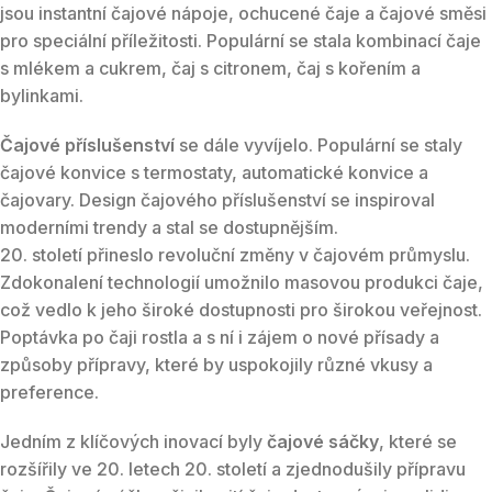
jsou instantní čajové nápoje, ochucené čaje a čajové směsi
pro speciální příležitosti. Populární se stala kombinací čaje
s mlékem a cukrem, čaj s citronem, čaj s kořením a
bylinkami.
Čajové příslušenství
se dále vyvíjelo. Populární se staly
čajové konvice s termostaty, automatické konvice a
čajovary. Design čajového příslušenství se inspiroval
moderními trendy a stal se dostupnějším.
20. století přineslo revoluční změny v čajovém průmyslu.
Zdokonalení technologií umožnilo masovou produkci čaje,
což vedlo k jeho široké dostupnosti pro širokou veřejnost.
Poptávka po čaji rostla a s ní i zájem o nové přísady a
způsoby přípravy, které by uspokojily různé vkusy a
preference.
Jedním z klíčových inovací byly
čajové sáčky
, které se
rozšířily ve 20. letech 20. století a zjednodušily přípravu