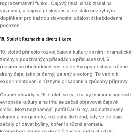
reprezentativní funkci. Čajový rituál si tak získal na
významu, a čajové příslušenství se stalo nezbytným
doplňkem pro každou slavnostní událost či každodenní
posezení.
19. Století: Rozmach a diverzifikace
19. století přineslo rozvoj čajové kultury as ním i dramatické
změny v používaných přísadách a příslušenství. S
rozšířením obchodních cest se do Evropy dostávají různé
druhy čaje, jako je černý, zelený a oolong. To vedlo k
experimentování s různými přísadami a způsoby přípravy.
Čajové přísady:
v 19. století se čaj stal významnou součástí
evropské kultury a na trhu se začali objevovat čajové
směsi. Mezi nejznámější patřil Earl Grey, aromatizovaný
olejem z bergamotu, což zahájilo trend, kdy se do čaje
začaly přidávat byliny, koření a různá aromata.
Kromě bergamotu se do čajů začaly přidávat i další