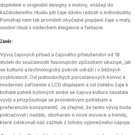
doplněné o originální designy a motivy, vnášejí do
každodenního rituálu pití čaje dávku radosti a individuality.
Pomáhají nám tak proměnit obyčejné popíjení čaje v malý,
osobní rituál s nádechem elegance a fantazie.
Závěr:
Vývoj čajových přísad a čajového příslušenství od 18.
století do současnosti fascinujícím způsobem ukazuje, jak
se kulturní a technologický pokrok odráží i v běžných
zvyklostech. Od jednoduchých porcelánových konvic k
moderním zařízením s LCD displejem a od čistého čaje k
bohaté paletě bylinných směsí se čajová kultura neustále
vyvíjí a přizpůsobuje se proměnlivým potřebám a
preferencím konzumentů. Je zřejmé, že tento vývoj bude
pokračovat i nadále, obohacen o nové inovace a trendy,
které zdokonalí náš zážitek z tohoto výjimečného nápoje.