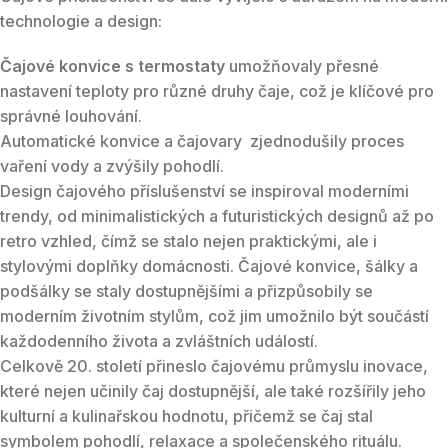
technologie a design:
Čajové konvice s termostaty
umožňovaly přesné
nastavení teploty pro různé druhy čaje, což je klíčové pro
správné louhování.
Automatické konvice a čajovary zjednodušily proces
vaření vody a zvýšily pohodlí.
Design čajového příslušenství se inspiroval moderními
trendy, od minimalistických a futuristických designů až po
retro vzhled, čímž se stalo nejen praktickými, ale i
stylovými doplňky domácnosti. Čajové konvice, šálky a
podšálky se staly dostupnějšími a přizpůsobily se
moderním životním stylům, což jim umožnilo být součástí
každodenního života a zvláštních událostí.
Celkově 20. století přineslo čajovému průmyslu inovace,
které nejen učinily čaj dostupnější, ale také rozšířily jeho
kulturní a kulinařskou hodnotu, přičemž se čaj stal
symbolem pohodlí, relaxace a společenského rituálu.