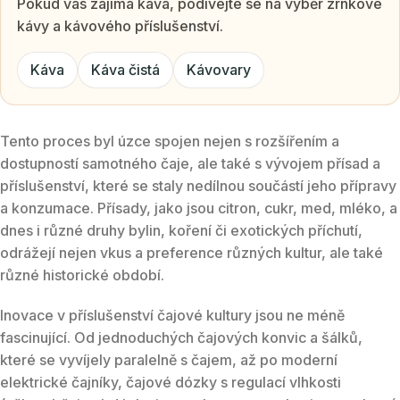
Pokud vás zajímá káva, podívejte se na výběr zrnkové
kávy a kávového příslušenství.
Káva
Káva čistá
Kávovary
Tento proces byl úzce spojen nejen s rozšířením a
dostupností samotného čaje, ale také s vývojem přísad a
příslušenství, které se staly nedílnou součástí jeho přípravy
a konzumace. Přísady, jako jsou citron, cukr, med, mléko, a
dnes i různé druhy bylin, koření či exotických příchutí,
odrážejí nejen vkus a preference různých kultur, ale také
různé historické období.
Inovace v příslušenství čajové kultury jsou ne méně
fascinující. Od jednoduchých čajových konvic a šálků,
které se vyvíjely paralelně s čajem, až po moderní
elektrické čajníky, čajové dózky s regulací vlhkosti