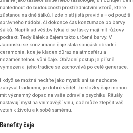
nahlédnout do budoucnosti prostřednictvím vzorů, které
zůstanou na dně šálků. I zde platí jistá pravidla – od použití
správného nádobí, či dokonce čas konzumace po barvy
šálků.
Například věštby týkající se lásky mají mít růžový
podtext. Tedy šálek s čajem takto určené barvy. V
Japonsku se konzumace čaje stala součástí obřadní
ceremonie, kde je kladen důraz na atmosféru a
nezaměnitelnou vůni čaje.
Obřadní postup je přísně
vymezen a
jeho tradice se zachovává po celé generace.
I když se možná necítíte jako mystik ani se nechcete
zabývat tradicemi, je dobré vědět, že složky čaje mohou
mít významný dopad na vaše zdraví a psychiku. Rituály
nastavují mysl na vnímavější vlnu, což může zlepšit váš
vztah k životu a k sobě samému.
Benefity čaje