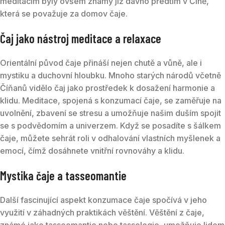
meditacím byly ovšem známy již dávno předtím v Číně,
která se považuje za domov čaje.
Čaj jako nástroj meditace a relaxace
Orientální původ čaje přináší nejen chutě a vůně, ale i
mystiku a duchovní hloubku. Mnoho starých národů včetně
Číňanů vidělo čaj jako prostředek k dosažení harmonie a
klidu. Meditace, spojená s konzumací čaje, se zaměřuje na
uvolnění, zbavení se stresu a umožňuje našim duším spojit
se s podvědomím a univerzem. Když se posadíte s šálkem
čaje, můžete sehrát roli v odhalování vlastních myšlenek a
emocí, čímž dosáhnete vnitřní rovnováhy a klidu.
Mystika čaje a tasseomantie
Další fascinující aspekt konzumace čaje spočívá v jeho
využití v záhadných praktikách věštění. Věštění z čaje,
známé jako tasseomantie nebo tassologie, umožňuje lidem