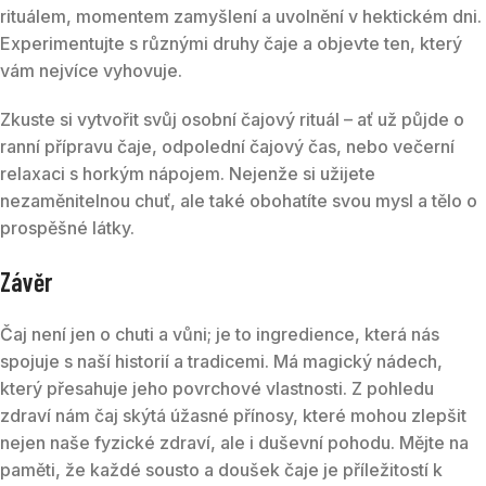
rituálem, momentem zamyšlení a uvolnění v hektickém dni.
Experimentujte s různými druhy čaje a objevte ten, který
vám nejvíce vyhovuje.
Zkuste si vytvořit svůj osobní čajový rituál – ať už půjde o
ranní přípravu čaje, odpolední čajový čas, nebo večerní
relaxaci s horkým nápojem. Nejenže si užijete
nezaměnitelnou chuť, ale také obohatíte svou mysl a tělo o
prospěšné látky.
Závěr
Čaj není jen o chuti a vůni; je to ingredience, která nás
spojuje s naší historií a tradicemi. Má magický nádech,
který přesahuje jeho povrchové vlastnosti. Z pohledu
zdraví nám čaj skýtá úžasné přínosy, které mohou zlepšit
nejen naše fyzické zdraví, ale i duševní pohodu. Mějte na
paměti, že každé sousto a doušek čaje je příležitostí k