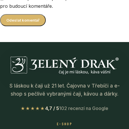
pro budoucí komentáře.
S láskou k čaji už 21 let. Čajovna v Třebíči a e-
shop s pečlivě vybranými čaji, kávou a dárky.
★★★★★
4,7 / 5
102 recenzí na Google
E-SHOP