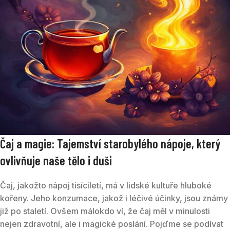
Čaj a magie: Tajemství starobylého nápoje, který
ovlivňuje naše tělo i duši
Čaj, jakožto nápoj tisíciletí, má v lidské kultuře hluboké
kořeny. Jeho konzumace, jakož i léčivé účinky, jsou známy
již po staletí. Ovšem málokdo ví, že čaj měl v minulosti
nejen zdravotní, ale i magické poslání. Pojďme se podívat