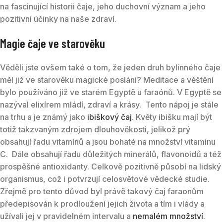
na fascinující historii čaje, jeho duchovní význam a jeho
pozitivní účinky na naše zdraví.
Magie čaje ve starověku
Věděli jste ovšem také o tom, že jeden druh bylinného čaje
měl již ve starověku magické poslání? Meditace a věštění
bylo používáno již ve starém Egyptě u faraónů. V Egyptě se
nazýval elixírem mládí, zdraví a krásy.
Tento nápoj je stále
na trhu a je známý jako
ibiškový čaj
.
Květy ibišku mají být
totiž takzvaným zdrojem dlouhověkosti, jelikož prý
obsahují řadu vitamínů a jsou bohaté na množství vitamínu
C.
Dále obsahují řadu důležitých minerálů, flavonoidů a též
prospěšné antioxidanty. Celkově pozitivně působí na lidský
organismus, což i potvrzují celosvětové vědecké studie.
Zřejmě pro tento důvod byl právě takový čaj faraonům
předepisován k prodloužení jejich života a tím i vlády a
užívali jej v pravidelném intervalu a
nemalém množství
.