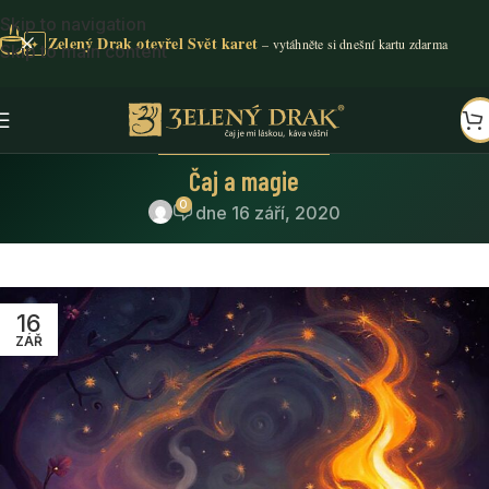
Skip to navigation
Zelený Drak otevřel Svět karet
✦
Skip to main content
ČAJOVÉ NOVINY
,
O ČAJI
Čaj a magie
0
dne 16 září, 2020
16
ZÁŘ