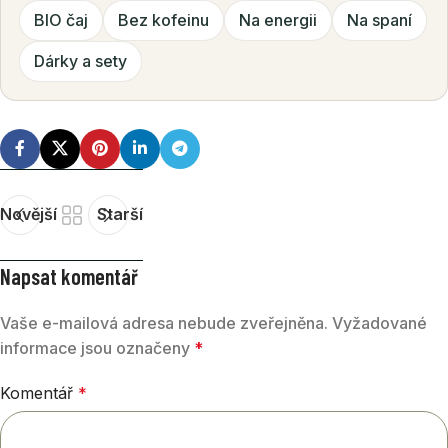
BIO čaj
Bez kofeinu
Na energii
Na spaní
Dárky a sety
Novější
Starší
Napsat komentář
Vaše e-mailová adresa nebude zveřejněna.
Vyžadované
informace jsou označeny
*
Komentář
*