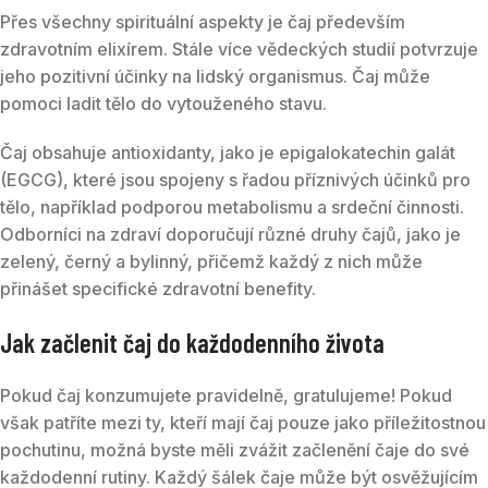
Přes všechny spirituální aspekty je čaj především
zdravotním elixírem. Stále více vědeckých studií potvrzuje
jeho pozitivní účinky na lidský organismus. Čaj může
pomoci ladit tělo do vytouženého stavu.
Čaj obsahuje antioxidanty, jako je epigalokatechin galát
(EGCG), které jsou spojeny s řadou příznivých účinků pro
tělo, například podporou metabolismu a srdeční činnosti.
Odborníci na zdraví doporučují různé druhy čajů, jako je
zelený, černý a bylinný, přičemž každý z nich může
přinášet specifické zdravotní benefity.
Jak začlenit čaj do každodenního života
Pokud čaj konzumujete pravidelně, gratulujeme! Pokud
však patříte mezi ty, kteří mají čaj pouze jako příležitostnou
pochutinu, možná byste měli zvážit začlenění čaje do své
každodenní rutiny. Každý šálek čaje může být osvěžujícím