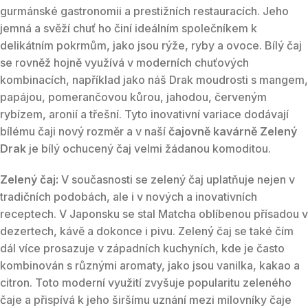
gurmánské gastronomii a prestižních restauracích. Jeho
jemná a svěží chuť ho činí ideálním společníkem k
delikátním pokrmům, jako jsou rýže, ryby a ovoce. Bílý čaj
se rovněž hojně využívá v moderních chuťových
kombinacích, například jako náš Drak moudrosti s mangem,
papájou, pomerančovou kůrou, jahodou, červeným
rybízem, aronií a třešní. Tyto inovativní variace dodávají
bílému čaji nový rozměr a v naší
čajovně kavárně Zelený
Drak
je bílý ochucený čaj velmi žádanou komoditou.
Zelený čaj:
V současnosti se zelený čaj uplatňuje nejen v
tradičních podobách, ale i v nových a inovativních
receptech. V Japonsku se stal Matcha oblíbenou přísadou v
dezertech, kávě a dokonce i pivu. Zelený čaj se také čím
dál více prosazuje v západních kuchyních, kde je často
kombinován s různými aromaty, jako jsou vanilka, kakao a
citron. Toto moderní využití zvyšuje popularitu zeleného
čaje a přispívá k jeho širšímu uznání mezi milovníky čaje