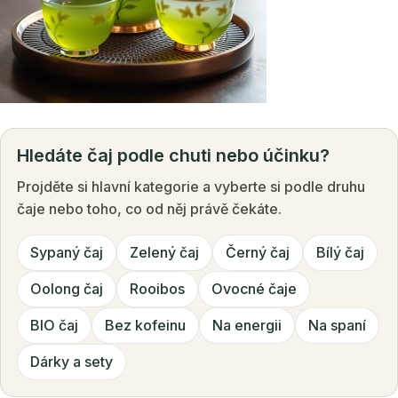
Hledáte čaj podle chuti nebo účinku?
Projděte si hlavní kategorie a vyberte si podle druhu
čaje nebo toho, co od něj právě čekáte.
Sypaný čaj
Zelený čaj
Černý čaj
Bílý čaj
Oolong čaj
Rooibos
Ovocné čaje
BIO čaj
Bez kofeinu
Na energii
Na spaní
Dárky a sety