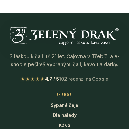
S láskou k čaji už 21 let. Čajovna v Třebíči a e-
shop s pečlivě vybranými čaji, kávou a dárky.
★★★★★
4,7 / 5
102 recenzí na Google
E-SHOP
Sypané čaje
Dle nálady
Káva