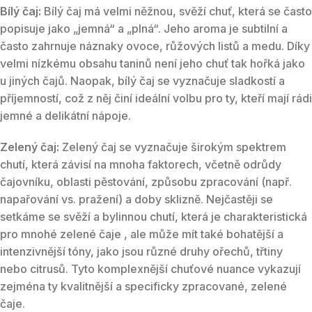
Bílý čaj:
Bílý čaj má velmi něžnou, svěží chuť, která se často
popisuje jako „jemná“ a „plná“. Jeho aroma je subtilní a
často zahrnuje náznaky ovoce, růžových listů a medu. Díky
velmi nízkému obsahu taninů není jeho chuť tak hořká jako
u jiných čajů. Naopak, bílý čaj se vyznačuje sladkostí a
příjemností, což z něj činí ideální volbu pro ty, kteří mají rádi
jemné a delikátní nápoje.
Zelený čaj:
Zelený čaj se vyznačuje širokým spektrem
chutí, která závisí na mnoha faktorech, včetně odrůdy
čajovníku, oblasti pěstování, způsobu zpracování (např.
napařování vs. pražení) a doby sklizně. Nejčastěji se
setkáme se svěží a bylinnou chutí, která je charakteristická
pro mnohé zelené čaje , ale může mít také bohatější a
intenzivnější tóny, jako jsou různé druhy ořechů, třtiny
nebo citrusů. Tyto komplexnější chuťové nuance vykazují
zejména ty kvalitnější a specificky zpracované, zelené
čaje.