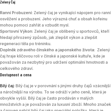
Zelený Čaj
Ranní Probuzení
: Zelený čaj je vynikající nápojem pro ranní
osvěžení a probuzení. Jeho výrazná chuť a obsah kofeinu
mohou pomoci zahřát a vzbudit mysl.
Sportovní Výkon
: Zelený čaj je oblíbený u sportovců, kteří
hledají přirozený způsob, jak zlepšit výkon a zlepšit
regeneraci těla po tréninku.
Doplněk zdravého čínského a japonského života
: Zelený
čaj hraje klíčovou roli v čínské a japonské kultuře, kde je
považován za nezbytný pro udržení optimální hmotnosti a
celkového zdraví.
Dostupnost a cena
Bílý čaj
:
Bílý čaj je v porovnání s jinými druhy čajů vzácnější
a náročnější na výrobu. To se odráží v jeho ceně, která je
obvykle vyšší. Bílý čaj je často prodáván v malých
množstvích a je považován za luxusní zboží. Mnoho značek
a čajoven nabízí bílý čaj jako speciální položku, která je