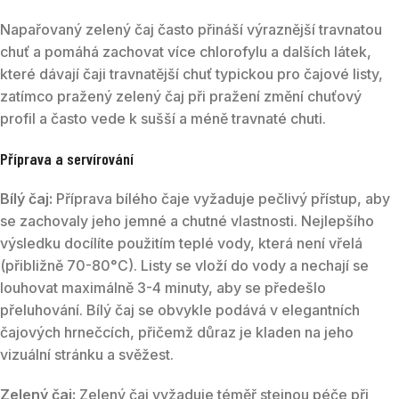
Napařovaný zelený čaj často přináší výraznější travnatou
chuť a pomáhá zachovat více chlorofylu a dalších látek,
které dávají čaji travnatější chuť typickou pro čajové listy,
zatímco pražený zelený čaj při pražení změní chuťový
profil a často vede k sušší a méně travnaté chuti.
Příprava a servírování
Bílý čaj:
Příprava bílého čaje vyžaduje pečlivý přístup, aby
se zachovaly jeho jemné a chutné vlastnosti. Nejlepšího
výsledku docílíte použitím teplé vody, která není vřelá
(přibližně 70-80°C). Listy se vloží do vody a nechají se
louhovat maximálně 3-4 minuty, aby se předešlo
přeluhování. Bílý čaj se obvykle podává v elegantních
čajových hrnečcích, přičemž důraz je kladen na jeho
vizuální stránku a svěžest.
Zelený čaj:
Zelený čaj vyžaduje téměř stejnou péče při