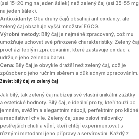
(asi 15-20 mg na jeden šálek) než zelený čaj (asi 35-55 mg
na jeden šálek).
Antioxidanty
: Oba druhy čajů obsahují antioxidanty, ale
zelený čaj obsahuje vyšší množství EGCG.
Výrobní metody
: Bílý čaj je nejméně zpracovaný, což mu
umožňuje uchovat své přirozené charakteristiky. Zelený čaj
prochází teplým zpracováním, které zastavuje oxidaci a
udržuje jeho zelenou barvu.
Cena
: Bílý čaj je obvykle dražší než zelený čaj, což je
způsobeno jeho ručním sběrem a důkladným zpracováním.
Závěr: bílý čaj vs zelený čaj
Jak bílý, tak zelený čaj nabízejí své vlastní unikátní zážitky
a estetické hodnoty. Bílý čaj je ideální pro ty, kteří touží po
jemném, svěžím a elegantním nápoji, perfektním pro klidné
a meditativní chvíle. Zelený čaj zase osloví milovníky
pestřejších chutí a vůní, kteří chtějí experimentovat s
různými metodami jeho přípravy a servírování. Každý z