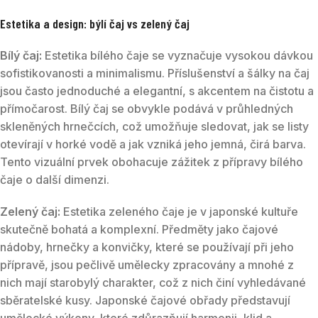
Estetika a design: býlí čaj vs zelený čaj
Bílý čaj:
Estetika bílého čaje se vyznačuje vysokou dávkou
sofistikovanosti a minimalismu. Příslušenství a šálky na čaj
jsou často jednoduché a elegantní, s akcentem na čistotu a
přímočarost. Bílý čaj se obvykle podává v průhledných
skleněných hrnečcích, což umožňuje sledovat, jak se listy
otevírají v horké vodě a jak vzniká jeho jemná, čirá barva.
Tento vizuální prvek obohacuje zážitek z přípravy bílého
čaje o další dimenzi.
Zelený čaj:
Estetika zeleného čaje je v japonské kultuře
skutečně bohatá a komplexní. Předměty jako čajové
nádoby, hrnečky a konvičky, které se používají při jeho
přípravě, jsou pečlivě umělecky zpracovány a mnohé z
nich mají starobylý charakter, což z nich činí vyhledávané
sběratelské kusy. Japonské čajové obřady představují
umělecké výkony, které zdůrazňují harmonii, klid a