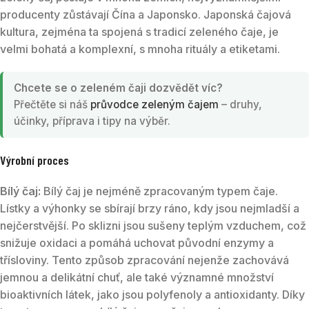
producenty zůstávají Čína a Japonsko. Japonská čajová
kultura, zejména ta spojená s tradicí zeleného čaje, je
velmi bohatá a komplexní, s mnoha rituály a etiketami.
Chcete se o zeleném čaji dozvědět víc?
Přečtěte si náš
průvodce zeleným čajem
– druhy,
účinky, příprava i tipy na výběr.
Výrobní proces
Bílý čaj:
Bílý čaj je nejméně zpracovaným typem čaje.
Lístky a výhonky se sbírají brzy ráno, kdy jsou nejmladší a
nejčerstvější. Po sklizni jsou sušeny teplým vzduchem, což
snižuje oxidaci a pomáhá uchovat původní enzymy a
třísloviny. Tento způsob zpracování nejenže zachovává
jemnou a delikátní chuť, ale také významné množství
bioaktivních látek, jako jsou polyfenoly a antioxidanty. Díky