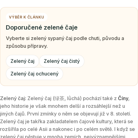
VÝBĚR K ČLÁNKU
Doporučené zelené čaje
Vyberte si zelený sypaný čaj podle chuti, původu a
způsobu přípravy.
Zelený čaj
Zelený čaj čistý
Zelený čaj ochucený
Zelený čaj:
Zelený čaj (绿茶, lǜchá) pochází také z
Číny
,
jeho historie je však mnohem delší a rozsáhlejší než u
jiných čajů. První zmínky o něm se objevují již v 8. století.
Zelený čaj je takřka zakladatelem čajové kultury, která se
rozšířila po celé Asii a nakonec i po celém světě. I když se
zelený čaj pěstuje v mnoha zemích, nejvýznamnějšími