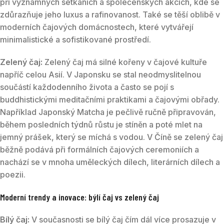
při významných setkáních a společenských akcích, kde se
zdůrazňuje jeho luxus a rafinovanost. Také se těší oblibě v
moderních čajových domácnostech, které vytvářejí
minimalistické a sofistikované prostředí.
Zelený čaj:
Zelený čaj má silné kořeny v čajové kultuře
napříč celou Asií. V Japonsku se stal neodmyslitelnou
součástí každodenního života a často se pojí s
buddhistickými meditačními praktikami a čajovými obřady.
Například Japonský Matcha je pečlivě ručně připravován,
během posledních týdnů růstu je stíněn a poté mlet na
jemný prášek, který se míchá s vodou. V Číně se zelený čaj
běžně podává při formálních čajových ceremoniích a
nachází se v mnoha uměleckých dílech, literárních dílech a
poezii.
Moderní trendy a inovace: býlí čaj vs zelený čaj
Bílý čaj:
V současnosti se bílý čaj čím dál více prosazuje v