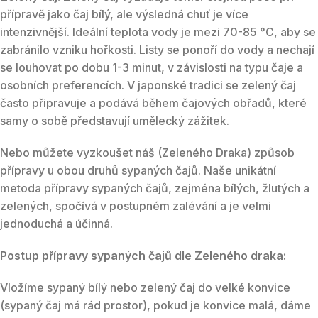
přípravě jako čaj bílý, ale výsledná chuť je více
intenzivnější. Ideální teplota vody je mezi 70-85 °C, aby se
zabránilo vzniku hořkosti. Listy se ponoří do vody a nechají
se louhovat po dobu 1-3 minut, v závislosti na typu čaje a
osobních preferencích. V japonské tradici se zelený čaj
často připravuje a podává během čajových obřadů, které
samy o sobě představují umělecký zážitek.
Nebo můžete vyzkoušet náš (Zeleného Draka) způsob
přípravy u obou druhů sypaných čajů. Naše unikátní
metoda přípravy sypaných čajů, zejména bílých, žlutých a
zelených, spočívá v postupném zalévání a je velmi
jednoduchá a účinná.
Postup přípravy sypaných čajů dle Zeleného draka:
Vložíme sypaný bílý nebo zelený čaj do velké konvice
(sypaný čaj má rád prostor), pokud je konvice malá, dáme