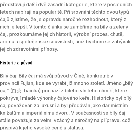
představují další dvě zásadní kategorie, které v posledních
letech nabírají na popularitě. Při srovnání těchto dvou typů
čajů zjistíme, že je opravdu náročné rozhodnout, který z
nich je lepší. V tomto článku se zaměříme na bílý a zelený
čaj, prozkoumáme jejich historii, výrobní proces, chutě,
aroma a společenské souvislosti, aniž bychom se zabývali
jejich zdravotními přínosy.
Historie a původ
Bílý čaj:
Bílý čaj má svůj původ v Číně, konkrétně v
provincii Fujian, kde se vyrábí již mnoho století. Jméno „bílý
čaj“ (白茶, báichá) pochází z bílého vlnitého chmíří, které
pokrývají mladé výhonky čajového keře. Historicky byl bílý
čaj považován za luxusní a byl předáván jako dar místním
knížatům a imperiálnímu dvoru. V současnosti se bílý čaj
stále považuje za velmi vzácný a náročný na přípravu, což
přispívá k jeho vysoké ceně a statusu.