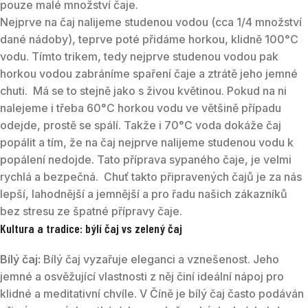
pouze malé množství čaje.
Nejprve na čaj nalijeme studenou vodou (cca 1/4 množství
dané nádoby), teprve poté přidáme horkou, klidně 100°C
vodu. Tímto trikem, tedy nejprve studenou vodou pak
horkou vodou zabráníme spaření čaje a ztrátě jeho jemné
chuti. Má se to stejně jako s živou květinou. Pokud na ni
nalejeme i třeba 60°C horkou vodu ve většině případu
odejde, prostě se spálí. Takže i 70°C voda dokáže čaj
popálit a tím, že na čaj nejprve nalijeme studenou vodu k
popálení nedojde. Tato příprava sypaného čaje, je velmi
rychlá a bezpečná. Chuť takto připravených čajů je za nás
lepší, lahodnější a jemnější a pro řadu našich zákazníků
bez stresu ze špatné přípravy čaje.
Kultura a tradice: býlí čaj vs zelený čaj
Bílý čaj:
Bílý čaj vyzařuje eleganci a vznešenost. Jeho
jemné a osvěžující vlastnosti z něj činí ideální nápoj pro
klidné a meditativní chvíle. V Číně je bílý čaj často podáván