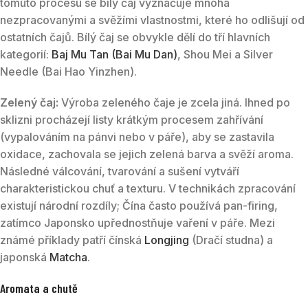
tomuto procesu se bílý čaj vyznačuje mnoha
nezpracovanými a svěžími vlastnostmi, které ho odlišují od
ostatních čajů. Bílý čaj se obvykle dělí do tří hlavních
kategorií:
Baj Mu Tan (Bai Mu Dan)
, Shou Mei a Silver
Needle (Bai Hao Yinzhen).
Zelený čaj:
Výroba zeleného čaje je zcela jiná. Ihned po
sklizni procházejí listy krátkým procesem zahřívání
(vypalováním na pánvi nebo v páře), aby se zastavila
oxidace, zachovala se jejich zelená barva a svěží aroma.
Následné válcování, tvarování a sušení vytváří
charakteristickou chuť a texturu. V technikách zpracování
existují národní rozdíly; Čína často používá pan-firing,
zatímco Japonsko upřednostňuje vaření v páře. Mezi
známé příklady patří čínská
Longjing
(Dračí studna) a
japonská
Matcha
.
Aromata a chutě