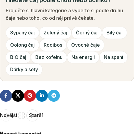
Projděte si hlavní kategorie a vyberte si podle druhu
čaje nebo toho, co od něj právě čekáte.
Sypaný čaj
Zelený čaj
Černý čaj
Bílý čaj
Oolong čaj
Rooibos
Ovocné čaje
BIO čaj
Bez kofeinu
Na energii
Na spaní
Dárky a sety
Novější
Starší
Napsat komentář