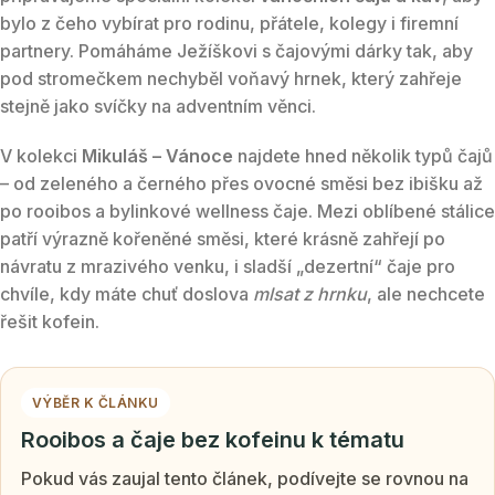
bylo z čeho vybírat pro rodinu, přátele, kolegy i firemní
partnery. Pomáháme Ježíškovi s čajovými dárky tak, aby
pod stromečkem nechyběl voňavý hrnek, který zahřeje
stejně jako svíčky na adventním věnci.
V kolekci
Mikuláš – Vánoce
najdete hned několik typů čajů
– od zeleného a černého přes ovocné směsi bez ibišku až
po rooibos a bylinkové wellness čaje. Mezi oblíbené stálice
patří výrazně kořeněné směsi, které krásně zahřejí po
návratu z mrazivého venku, i sladší „dezertní“ čaje pro
chvíle, kdy máte chuť doslova
mlsat z hrnku
, ale nechcete
řešit kofein.
VÝBĚR K ČLÁNKU
Rooibos a čaje bez kofeinu k tématu
Pokud vás zaujal tento článek, podívejte se rovnou na