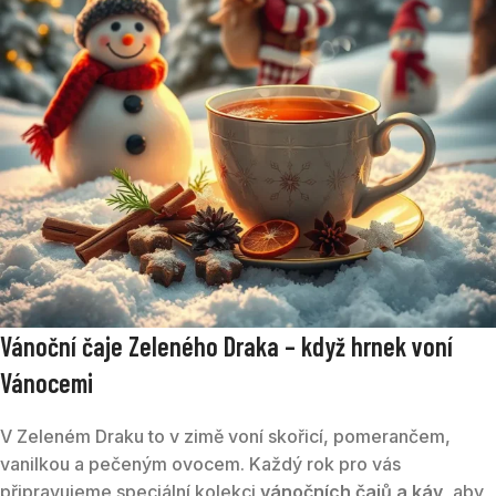
Vánoční čaje Zeleného Draka – když hrnek voní
Vánocemi
V Zeleném Draku to v zimě voní skořicí, pomerančem,
vanilkou a pečeným ovocem. Každý rok pro vás
připravujeme speciální kolekci
vánočních čajů a káv
, aby