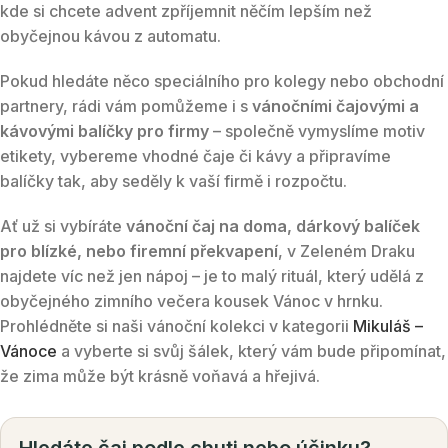
kde si chcete advent zpříjemnit něčím lepším než
obyčejnou kávou z automatu.
Pokud hledáte něco speciálního pro kolegy nebo obchodní
partnery, rádi vám pomůžeme i s
vánočními čajovými a
kávovými balíčky pro firmy
– společně vymyslíme motiv
etikety, vybereme vhodné čaje či kávy a připravíme
balíčky tak, aby seděly k vaší firmě i rozpočtu.
Ať už si vybíráte
vánoční čaj na doma, dárkový balíček
pro blízké, nebo firemní překvapení
, v Zeleném Draku
najdete víc než jen nápoj – je to malý rituál, který udělá z
obyčejného zimního večera kousek Vánoc v hrnku.
Prohlédněte si naši vánoční kolekci v kategorii
Mikuláš –
Vánoce
a vyberte si svůj šálek, který vám bude připomínat,
že zima může být krásně voňavá a hřejivá.
Hledáte čaj podle chuti nebo účinku?