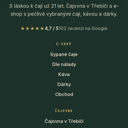
S láskou k čaji už 21 let. Čajovna v Třebíči a e-
shop s pečlivě vybranými čaji, kávou a dárky.
★★★★★
4,7 / 5
102 recenzí na Google
E-SHOP
Sypané čaje
Dle nálady
Káva
Dárky
Obchod
ČAJOVNA
Čajovna v Třebíči