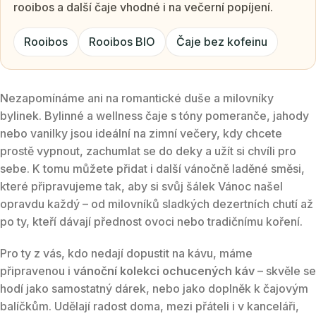
rooibos a další čaje vhodné i na večerní popíjení.
Rooibos
Rooibos BIO
Čaje bez kofeinu
Nezapomínáme ani na romantické duše a milovníky
bylinek. Bylinné a wellness čaje s tóny pomeranče, jahody
nebo vanilky jsou ideální na zimní večery, kdy chcete
prostě vypnout, zachumlat se do deky a užít si chvíli pro
sebe. K tomu můžete přidat i další vánočně laděné směsi,
které připravujeme tak, aby si svůj šálek Vánoc našel
opravdu každý – od milovníků sladkých dezertních chutí až
po ty, kteří dávají přednost ovoci nebo tradičnímu koření.
Pro ty z vás, kdo nedají dopustit na kávu, máme
připravenou i
vánoční kolekci ochucených káv
– skvěle se
hodí jako samostatný dárek, nebo jako doplněk k čajovým
balíčkům. Udělají radost doma, mezi přáteli i v kanceláři,