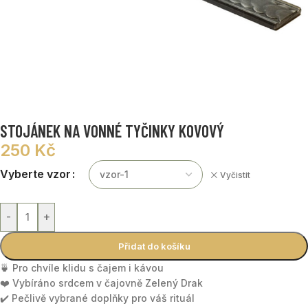
STOJÁNEK NA VONNÉ TYČINKY KOVOVÝ
250
Kč
Vyberte vzor
Vyčistit
-
+
Přidat do košíku
🍵 Pro chvíle klidu s čajem i kávou
❤️ Vybíráno srdcem v čajovně Zelený Drak
✔️ Pečlivě vybrané doplňky pro váš rituál