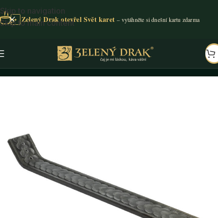
Skip to navigation
Zelený Drak otevřel Svět karet
✦
Skip to main content
Domů
/
Příslušenství
/
Vonné tyčinky