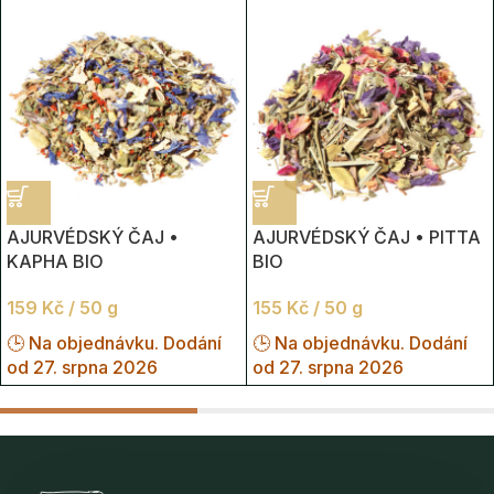
AJURVÉDSKÝ ČAJ •
AJURVÉDSKÝ ČAJ • PITTA
KAPHA BIO
BIO
159
Kč
/ 50 g
155
Kč
/ 50 g
🕒 Na objednávku. Dodání
🕒 Na objednávku. Dodání
od 27. srpna 2026
od 27. srpna 2026