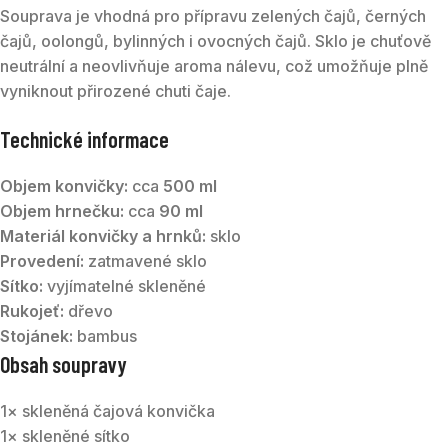
Souprava je vhodná pro přípravu zelených čajů, černých
čajů, oolongů, bylinných i ovocných čajů. Sklo je chuťově
neutrální a neovlivňuje aroma nálevu, což umožňuje plně
vyniknout přirozené chuti čaje.
Technické informace
Objem konvičky:
cca
500 ml
Objem hrnečku:
cca
90 ml
Materiál konvičky a hrnků:
sklo
Provedení:
zatmavené sklo
Sítko:
vyjímatelné skleněné
Rukojeť:
dřevo
Stojánek:
bambus
Obsah soupravy
1× skleněná čajová konvička
1× skleněné sítko