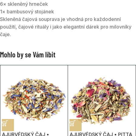
6× skleněný hrneček
1× bambusový stojánek
Skleněná čajová souprava je vhodná pro každodenní
použití, čajové rituály i jako elegantní dárek pro milovníky
čaje.
Mohlo by se Vám líbit
AJURVÉDSKÝ ČAJ •
AJURVÉDSKÝ ČAJ • PITTA