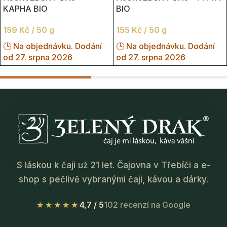
KAPHA BIO
BIO
159
Kč
/ 50 g
155
Kč
/ 50 g
🕒 Na objednávku. Dodání
🕒 Na objednávku. Dodání
od 27. srpna 2026
od 27. srpna 2026
S láskou k čaji už 21 let. Čajovna v Třebíči a e-
shop s pečlivě vybranými čaji, kávou a dárky.
★★★★★
4,7 / 5
102 recenzí na Google