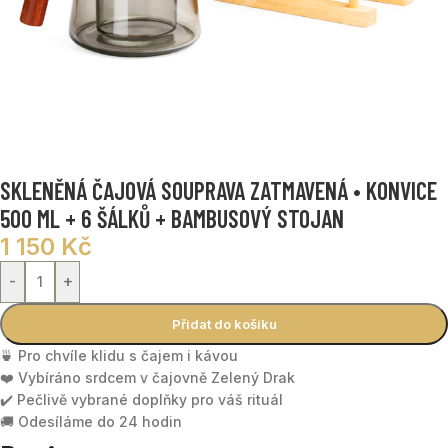
SKLENĚNÁ ČAJOVÁ SOUPRAVA ZATMAVENÁ • KONVICE
500 ML + 6 ŠÁLKŮ + BAMBUSOVÝ STOJAN
1 150
Kč
-
+
Přidat do košíku
🍵 Pro chvíle klidu s čajem i kávou
❤️ Vybíráno srdcem v čajovně Zelený Drak
✔️ Pečlivě vybrané doplňky pro váš rituál
🚚 Odesíláme do 24 hodin