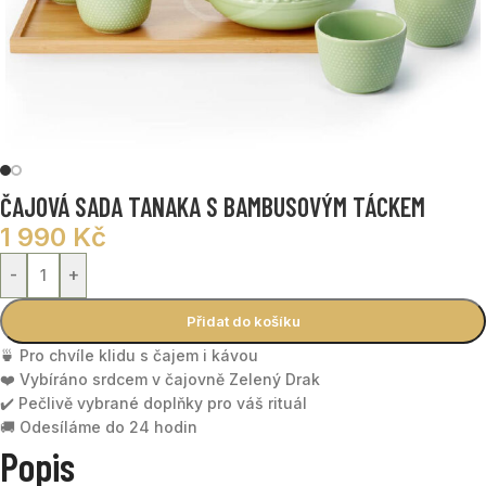
ČAJOVÁ SADA TANAKA S BAMBUSOVÝM TÁCKEM
1 990
Kč
-
+
Přidat do košíku
🍵 Pro chvíle klidu s čajem i kávou
❤️ Vybíráno srdcem v čajovně Zelený Drak
✔️ Pečlivě vybrané doplňky pro váš rituál
🚚 Odesíláme do 24 hodin
Popis