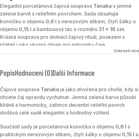
Elegantní porcelánová čajová souprava
Tanaka
v jemné
zelené barvě s reliéfním povrchem. Sada obsahuje
konvičku o objemu
0,6 l
s nerezovým sítkem, čtyři šálky o
objemu
0,15 l
a bambusový tác o rozměru
31 × 16 cm
.
Krásná souprava pro domácí čajový rituál, posezení s
přáteli i jako vkusný dárek pro milovníky čaje.
Zobrazit více
Popis
Hodnocení (0)
Další Informace
Čajová souprava
Tanaka
je jako stvořená pro chvíle, kdy si
chcete čaj opravdu vychutnat. Jemná zelená barva působí
klidně a harmonicky, zatímco decentní reliéfní povrch
dodává celé sadě elegantní a hodnotný vzhled.
Součástí sady je porcelánová konvička o objemu
0,6 l
s
praktickým nerezovým sítkem, čtyři šálky o objemu
0,15 l
a