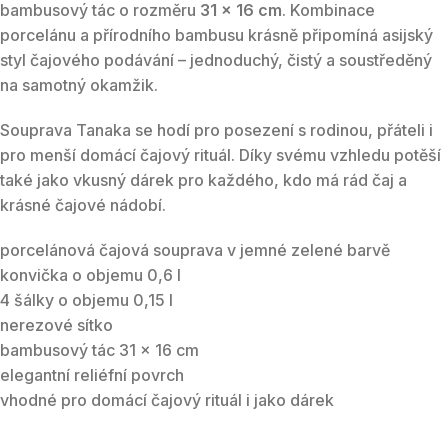
bambusový tác o rozměru
31 × 16 cm
. Kombinace
porcelánu a přírodního bambusu krásně připomíná asijský
styl čajového podávání – jednoduchý, čistý a soustředěný
na samotný okamžik.
Souprava Tanaka se hodí pro posezení s rodinou, přáteli i
pro menší domácí čajový rituál. Díky svému vzhledu potěší
také jako vkusný dárek pro každého, kdo má rád čaj a
krásné čajové nádobí.
porcelánová čajová souprava v jemné zelené barvě
konvička o objemu 0,6 l
4 šálky o objemu 0,15 l
nerezové sítko
bambusový tác 31 × 16 cm
elegantní reliéfní povrch
vhodné pro domácí čajový rituál i jako dárek