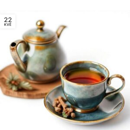
22
KVĚ