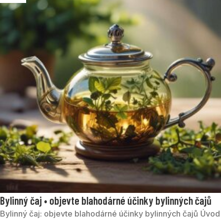
Bylinný čaj • objevte blahodárné účinky bylinných čajů
Bylinný čaj: objevte blahodárné účinky bylinných čajů Úvod