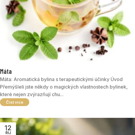
Máta
Máta: Aromatická bylina s terapeutickými účinky Úvod
Přemýšleli jste někdy o magických vlastnostech bylinek,
které nejen zvýrazňují chu...
Číst více
12
ŘÍJ