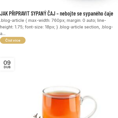
JAK PŘIPRAVIT SYPANÝ ČAJ – nebojte se sypaného čaje
.blog-article { max-width: 760px; margin: 0 auto; line-
height: 1.75; font-size: 18px; } .blog-article section, .blog-
a...
Číst více
09
DUB