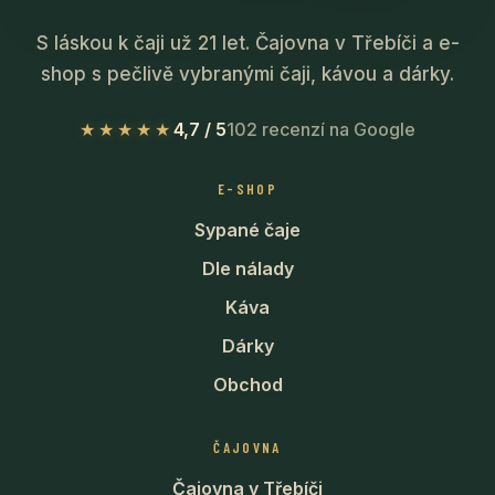
S láskou k čaji už 21 let. Čajovna v Třebíči a e-
shop s pečlivě vybranými čaji, kávou a dárky.
★★★★★
4,7 / 5
102 recenzí na Google
E-SHOP
Sypané čaje
Dle nálady
Káva
Dárky
Obchod
ČAJOVNA
Čajovna v Třebíči