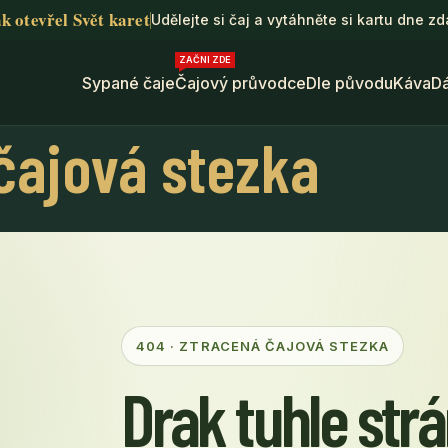
k otevřel Svět karet
Udělejte si čaj a vytáhněte si kartu dne z
ZAČNI ZDE
Sypané čaje
Čajový průvodce
Dle původu
Káva
D
čajová stezka
404 · ZTRACENÁ ČAJOVÁ STEZKA
Drak tuhle str