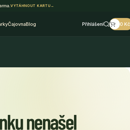
darma.
VYTÁHNOUT KARTU
→
árky
Čajovna
Blog
Přihlášení
0
Kč
ánku nenašel