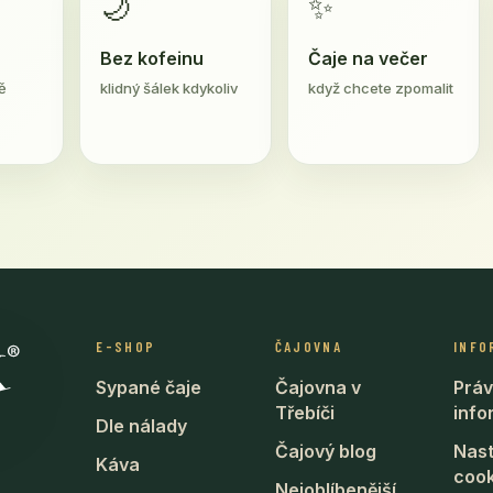
🌙
✨
Bez kofeinu
Čaje na večer
ě
klidný šálek kdykoliv
když chcete zpomalit
E-SHOP
ČAJOVNA
INFO
Sypané čaje
Čajovna v
Práv
Třebíči
inf
Dle nálady
Čajový blog
Nast
Káva
cook
Nejoblíbenější