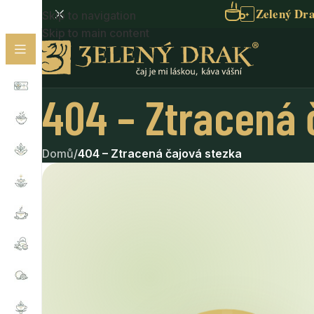
Zelený Dra
Skip to navigation
✦
Skip to main content
404 – Ztracená 
Domů
/
404 – Ztracená čajová stezka