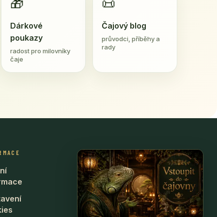
🎁
📜
Dárkové
Čajový blog
poukazy
průvodci, příběhy a
rady
radost pro milovníky
čaje
RMACE
ní
ormace
avení
ies