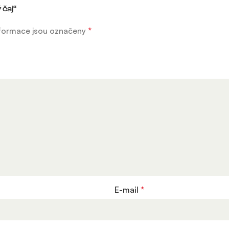
 čaj“
formace jsou označeny
*
E-mail
*