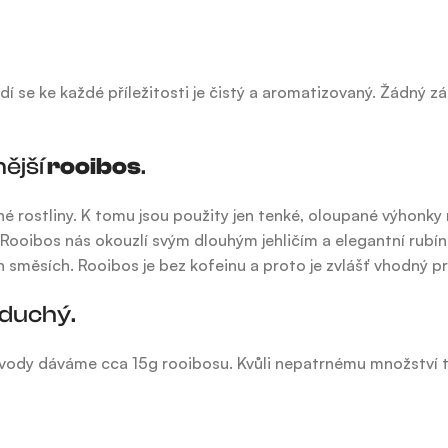
odí se ke každé příležitosti je čistý a aromatizovaný. Žádný zá
nější
rooibos
.
é rostliny. K tomu jsou použity jen tenké, oloupané výhonk
ší. Rooibos nás okouzlí svým dlouhým jehličím a elegantní rub
h směsích. Rooibos je bez kofeinu a proto je zvlášť vhodný p
oduchý.
 vody dáváme cca 15g rooibosu. Kvůli nepatrnému množství tří