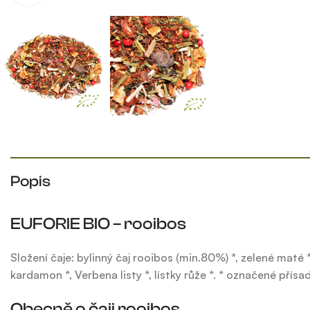
Popis
EUFORIE BIO – rooibos
Složení čaje: bylinný čaj rooibos (min.80%) *, zelené maté *
kardamon *, Verbena listy *, lístky růže *. * označené pří
Obecně o čaji rooibos.