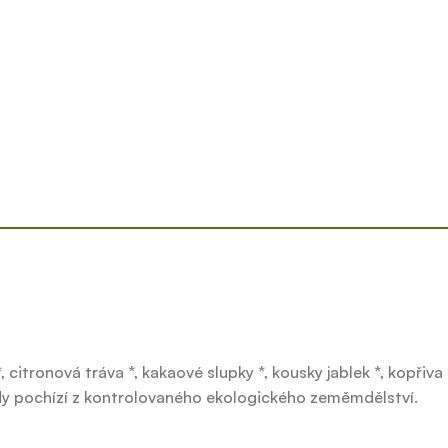
, citronová tráva *, kakaové slupky *, kousky jablek *, kopřiv
sady pochízí z kontrolovaného ekologického zeměmdělství.