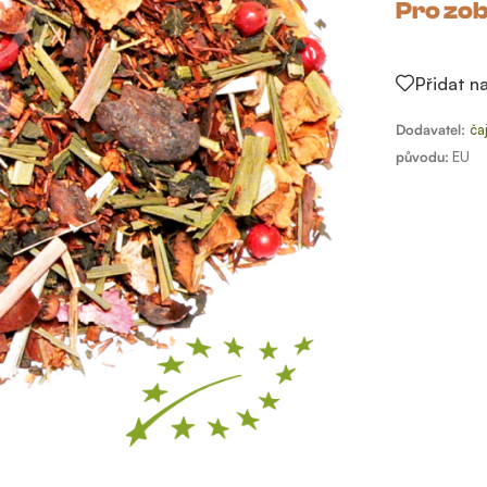
Pro zob
Přidat n
Dodavatel:
ča
původu:
EU