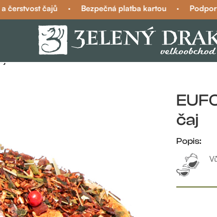
čerstvost čajů
·
Bezpečná platba kartou
·
Podpora na
aj
EUFOR
čaj
Popis:
Vů