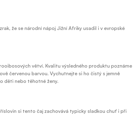
zrak, že se národní nápoj Jižní Afriky usadil i v evropské
y rooibosových větví. Kvalitu výsledného produktu poznáme
ínově červenou barvou. Vychutnejte si ho čistý s jemně
ro děti nebo těhotné ženy.
slovin si tento čaj zachovává typicky sladkou chuť i při