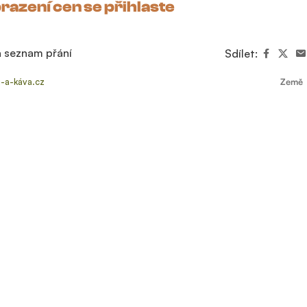
razení cen se přihlaste
a seznam přání
Sdílet:
j-a-káva.cz
Země