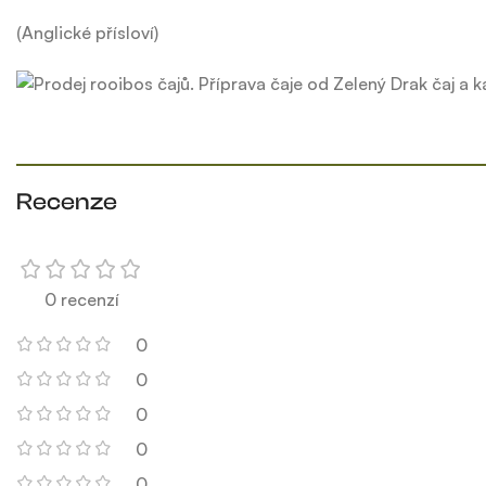
(Anglické přísloví)
Recenze
0 recenzí
0
0
0
0
0