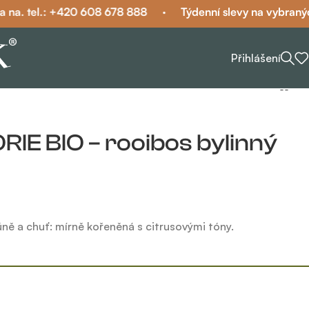
. tel.: +420 608 678 888
·
Týdenní slevy na vybraných č
Přihlášení
IE BIO – rooibos bylinný
ně a chuť: mírně kořeněná s citrusovými tóny.