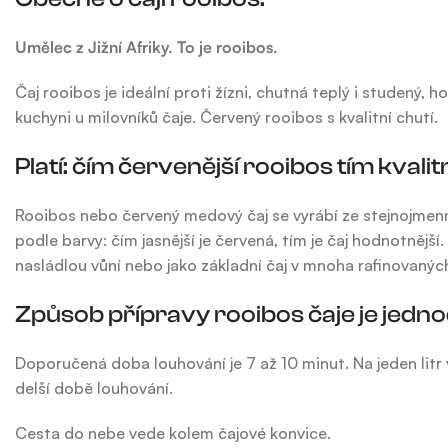
Umělec z Jižní Afriky. To je rooibos.
Čaj rooibos je ideální proti žízni, chutná teplý i studený, h
kuchyni u milovníků čaje. Červený rooibos s kvalitní chutí.
Platí: čím červenější rooibos tím kvalit
Rooibos nebo červený medový čaj se vyrábí ze stejnojmenn
podle barvy: čím jasnější je červená, tím je čaj hodnotněj
nasládlou vůní nebo jako základní čaj v mnoha rafinovanýc
Způsob přípravy rooibos čaje je jedn
Doporučená doba louhování je 7 až 10 minut. Na jeden litr
delší době louhování.
Cesta do nebe vede kolem čajové konvice.