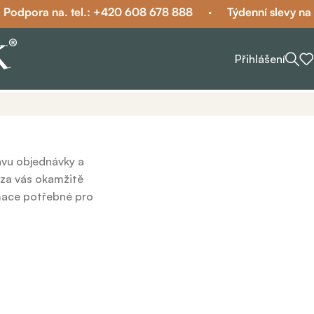
Podpora na. tel.: +420 608 678 888
·
Týdenní slevy na 
Přihlášení
avu objednávky a
m za vás okamžitě
mace potřebné pro