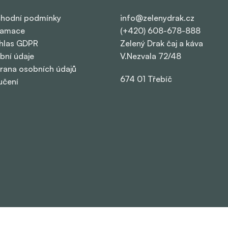
hodní podmínky
info@zelenydrak.cz
lamace
(+420) 608-678-888
hlas GDPR
Zelený Drak čaj a káva
bní údaje
V.Nezvala 72/48
rana osobních údajů
674 01 Třebíč
učení