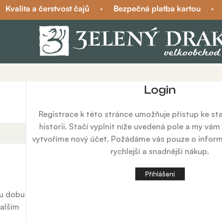
Kvalita a čerstvost čajů
·
Bezpečná platba kartou
·
Login
Registrace k této stránce umožňuje přístup ke st
historii. Stačí vyplnit níže uvedená pole a my vá
vytvoříme nový účet. Požádáme vás pouze o infor
rychlejší a snadnější nákup.
Přihlášení
ou dobu
dalším