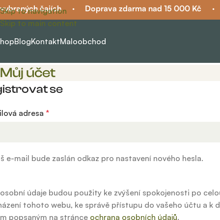
vybraných čajích
·
Doprava zdarma nad 15 000 Kč
·
Skip to navigation
Skip to main content
hop
Blog
Kontakt
Maloobchod
Můj účet
istrovat se
ilová adresa
*
š e-mail bude zaslán odkaz pro nastavení nového hesla.
osobní údaje budou použity ke zvýšení spokojenosti po cel
ázení tohoto webu, ke správě přístupu do vašeho účtu a k 
ům popsaným na stránce
ochrana osobních údajů
.