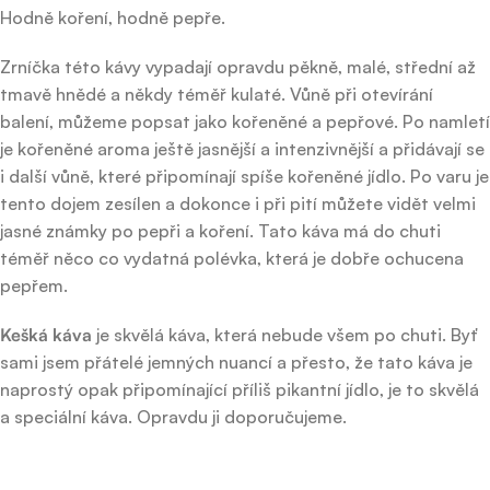
Hodně koření, hodně pepře.
Zrníčka této kávy vypadají opravdu pěkně, malé, střední až
tmavě hnědé a někdy téměř kulaté. Vůně při otevírání
balení, můžeme popsat jako kořeněné a pepřové. Po namletí
je kořeněné aroma ještě jasnější a intenzivnější a přidávají se
i další vůně, které připomínají spíše kořeněné jídlo. Po varu je
tento dojem zesílen a dokonce i při pití můžete vidět velmi
jasné známky po pepři a koření. Tato káva má do chuti
téměř něco co vydatná polévka, která je dobře ochucena
pepřem.
Kešká káva
je skvělá káva, která nebude všem po chuti. Byť
sami jsem přátelé jemných nuancí a přesto, že tato káva je
naprostý opak připomínající příliš pikantní jídlo, je to skvělá
a speciální káva. Opravdu ji doporučujeme.