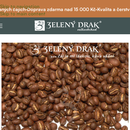
Skip to navigation
ých čajích
·
Doprava zdarma nad 15 000 Kč
·
Kvalita a čerstvo
Skip to main content
Domů
/
káva
/
káva čistá