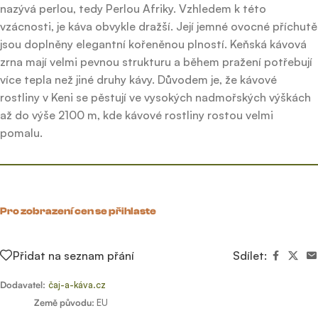
nazývá perlou, tedy Perlou Afriky. Vzhledem k této
vzácnosti, je káva obvykle dražší. Její jemné ovocné příchutě
jsou doplněny elegantní kořeněnou plností. Keňská kávová
zrna mají velmi pevnou strukturu a během pražení potřebují
více tepla než jiné druhy kávy. Důvodem je, že kávové
rostliny v Keni se pěstují ve vysokých nadmořských výškách
až do výše 2100 m, kde kávové rostliny rostou velmi
pomalu.
Pro zobrazení cen se přihlaste
Přidat na seznam přání
Sdílet:
Dodavatel:
čaj-a-káva.cz
Země původu:
EU