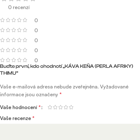
0 recenzí
0
0
0
0
0
Buďte první, kdo ohodnotí „KÁVA KEŇA (PERLA AFRIKY)
THIMU“
Vaše e-mailová adresa nebude zveřejněna.
Vyžadované
informace jsou označeny
*
Vaše hodnocení
*
Vaše recenze
*