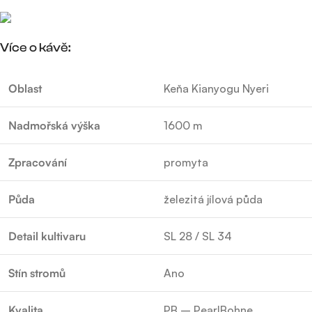
Více o kávě:
Oblast
Keňa Kianyogu Nyeri
Nadmořská výška
1600 m
Zpracování
promyta
Půda
železitá jílová půda
Detail kultivaru
SL 28 / SL 34
Stín stromů
Ano
Kvalita
PB – PearlBohne