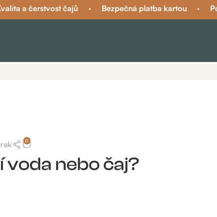
ta a čerstvost čajů
·
Bezpečná platba kartou
·
Podpo
0
Drak
í voda nebo čaj?