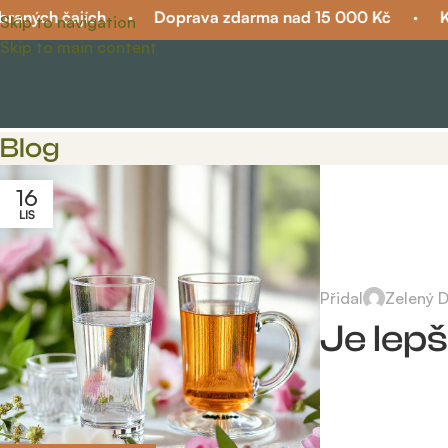
ných čajích
·
Doprava zdarma nad 15 000 Kč
·
Kvali
Skip to navigation
Skip to main content
Blog
16
LIS
Přidal
Zelený 
Je lepš