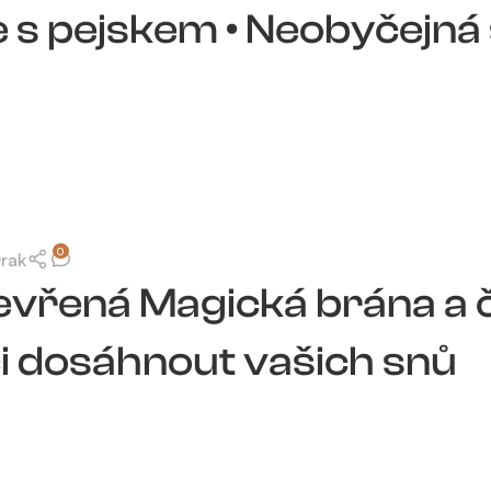
je s pejskem • Neobyčejná
0
Drak
 Otevřená Magická brána a
 dosáhnout vašich snů