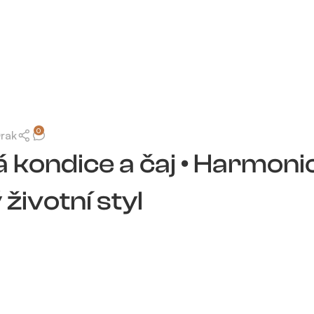
0
Drak
 kondice a čaj • Harmoni
životní styl