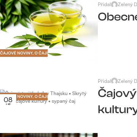
Přidal
Zelený 
Obecné
ČAJOVÉ NOVINY
,
O ČAJI
Přidal
Zelený 
Čajový 
ČAJOVÉ NOVINY
,
O ČAJI
08
LIS
kultur