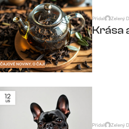
Přidal
Zelený 
Krása 
ČAJOVÉ NOVINY
,
O ČAJI
12
LIS
Přidal
Zelený 