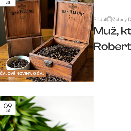
LIS
Přidal
Zelený 
Muž, kt
Robert
ČAJOVÉ NOVINY
,
O ČAJI
09
LIS