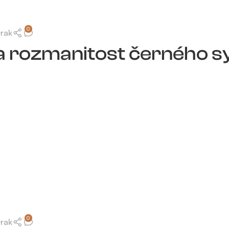
0
Drak
a rozmanitost černého s
0
Drak