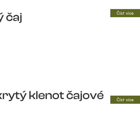
 čaj
Číst více
krytý klenot čajové
Číst více