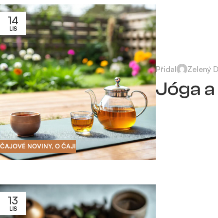
14
LIS
Přidal
Zelený 
Jóga a 
ČAJOVÉ NOVINY
,
O ČAJI
13
LIS