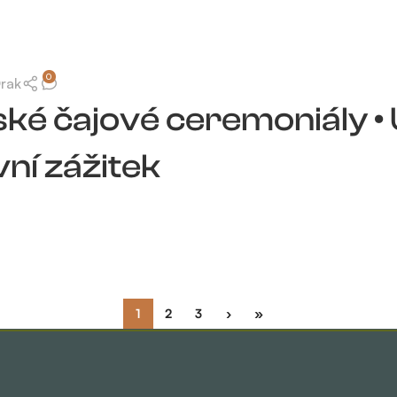
0
Drak
ké čajové ceremoniály • 
ní zážitek
1
2
3
›
»