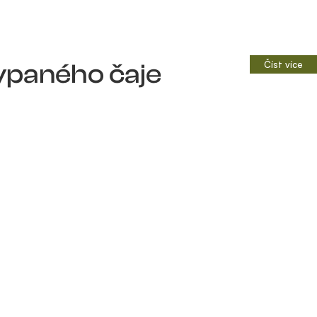
ypaného čaje
Číst více