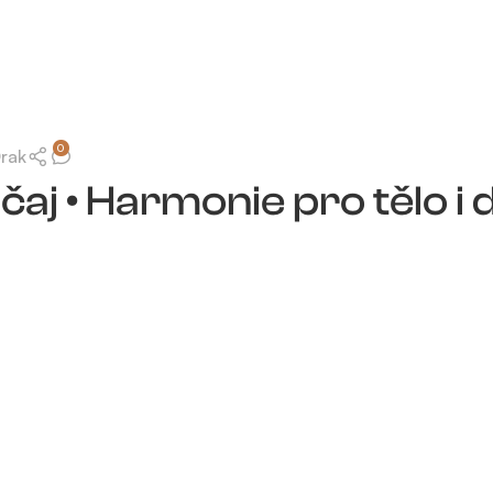
0
Drak
čaj • Harmonie pro tělo i 