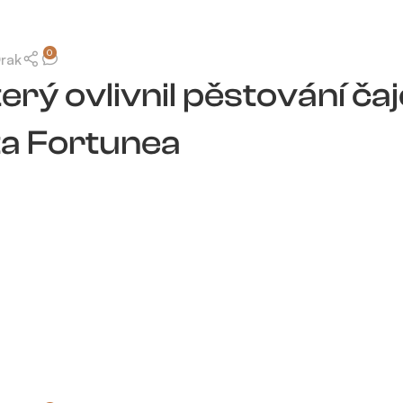
0
Drak
erý ovlivnil pěstování čaje
a Fortunea