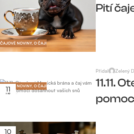
Pití ča
ČAJOVÉ NOVINY
,
O ČAJI
Přidal
Zelený 
11.11.
ČAJOVÉ NOVINY
,
O ČAJI
11
LIS
pomoci
10