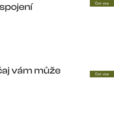
 spojení
Číst více
 čaj vám může
Číst více