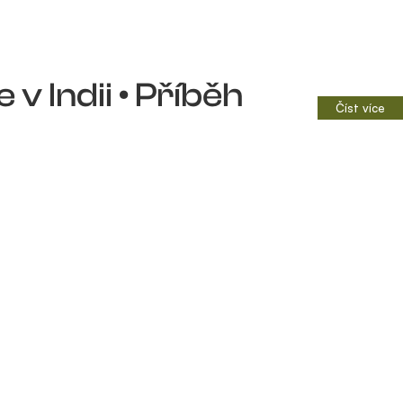
 v Indii • Příběh
Číst více