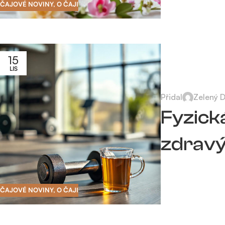
ČAJOVÉ NOVINY
,
O ČAJI
15
LIS
Přidal
Zelený 
Fyzická
zdravý 
ČAJOVÉ NOVINY
,
O ČAJI