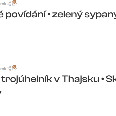
0
Drak
 povídání • zelený sypaný
0
Drak
trojúhelník v Thajsku • S
y