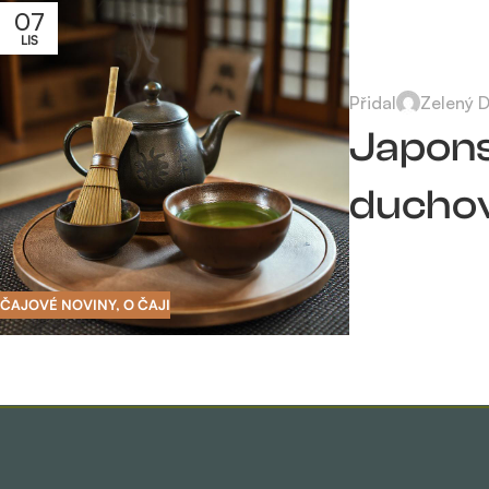
07
LIS
Přidal
Zelený 
Japons
duchov
ČAJOVÉ NOVINY
,
O ČAJI