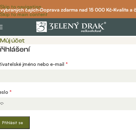
Skip to navigation
 vybraných čajích
·
Doprava zdarma nad 15 000 Kč
·
Kvalita a č
Skip to main content
Můj účet
řihlášení
živatelské jméno nebo e-mail
*
eslo
*
Přihlásit se