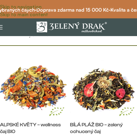
Skip to navigation
raných čajích
·
Doprava zdarma nad 15 000 Kč
·
Kvalita a čers
Skip to main content
Filtr
Domů
/
bio čaj
/
Stránka 4
ALPSKÉ KVĚTY – wellness
BÍLÁ PLÁŽ BIO – zelený
čaj BIO
ochucený čaj