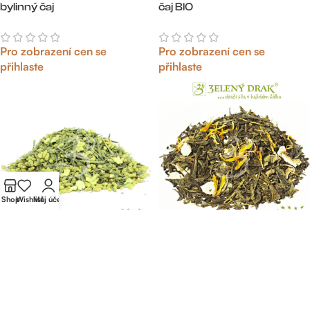
bylinný čaj
čaj BIO
Pro zobrazení cen se
Pro zobrazení cen se
přihlaste
přihlaste
Shop
Wishlist
Můj účet
GOLEM BIO – zelený čaj
VYPRODÁNO
GENMAICHA A MATCHA BIO
magické chuti
Pro zobrazení cen se
Pro zobrazení cen se