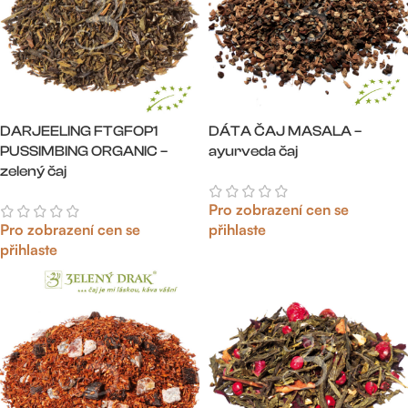
DARJEELING FTGFOP1
DÁTA ČAJ MASALA –
PUSSIMBING ORGANIC –
ayurveda čaj
zelený čaj
Pro zobrazení cen se
Pro zobrazení cen se
přihlaste
přihlaste