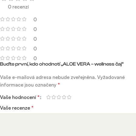
0 recenzí
0
0
0
0
0
Buďte první, kdo ohodnotí „ALOE VERA – wellness čaj“
Vaše e-mailová adresa nebude zveřejněna.
Vyžadované
informace jsou označeny
*
Vaše hodnocení
*
Vaše recenze
*