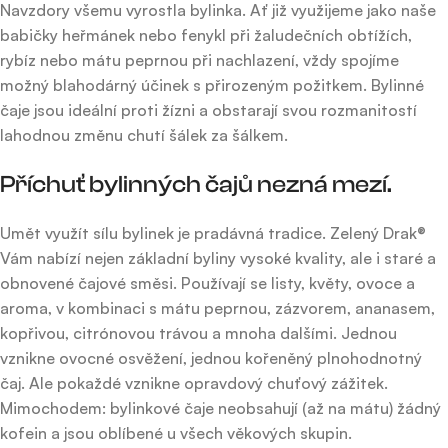
Navzdory všemu vyrostla bylinka. Ať již využijeme jako naše
babičky heřmánek nebo fenykl při žaludečních obtížích,
rybíz nebo mátu peprnou při nachlazení, vždy spojíme
možný blahodárný účinek s přirozeným požitkem. Bylinné
čaje jsou ideální proti žízni a obstarají svou rozmanitostí
lahodnou změnu chutí šálek za šálkem.
Příchuť bylinných čajů nezná mezí.
Umět využít sílu bylinek je pradávná tradice. Zelený Drak®
Vám nabízí nejen základní byliny vysoké kvality, ale i staré a
obnovené čajové směsi. Používají se listy, květy, ovoce a
aroma, v kombinaci s mátu peprnou, zázvorem, ananasem,
kopřivou, citrónovou trávou a mnoha dalšími. Jednou
vznikne ovocné osvěžení, jednou kořeněný plnohodnotný
čaj. Ale pokaždé vznikne opravdový chuťový zážitek.
Mimochodem: bylinkové čaje neobsahují (až na mátu) žádný
kofein a jsou oblíbené u všech věkových skupin.