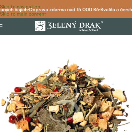
Skip to navigation
aných čajích
·
Doprava zdarma nad 15 000 Kč
·
Kvalita a čerstv
Skip to main content
Domů
/
wellness čaj
/
wellness čaj štíhlá linie