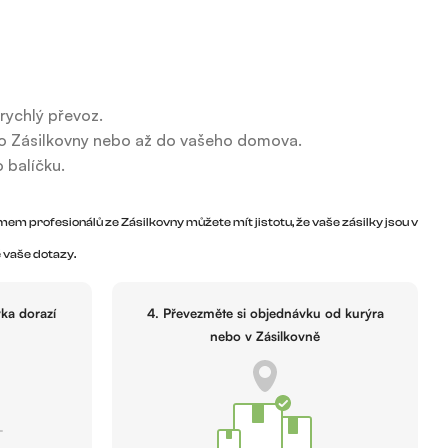
rychlý převoz.
 do Zásilkovny nebo až do vašeho domova.
 balíčku.
ýmem profesionálů ze Zásilkovny můžete mít jistotu, že vaše zásilky jsou v
 vaše dotazy.
vka dorazí
4. Převezměte si objednávku od kurýra
nebo v Zásilkovně