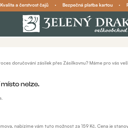
valita a čerstvost čajů
·
Bezpečná platba kartou
·
Po
proces doručování zásilek přes Zásilkovnu? Máme pro vás veš
místo nelze.
e.
mova, nabízíme vám tuto možnost za 159 Kč. Cena je stanov