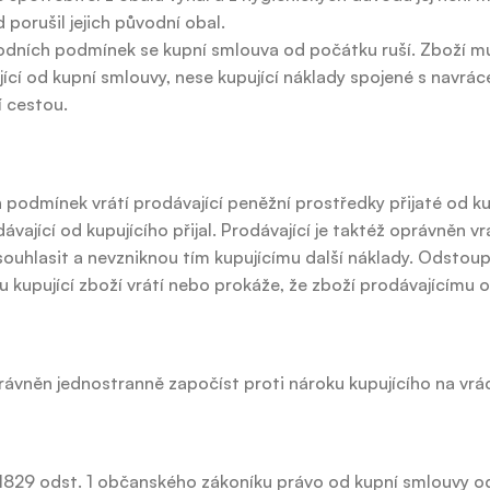
orušil jejich původní obal.
odních podmínek se kupní smlouva od počátku ruší. Zboží mu
cí od kupní smlouvy, nese kupující náklady spojené s navráce
 cestou.
podmínek vrátí prodávající peněžní prostředky přijaté od ku
ající od kupujícího přijal. Prodávající je taktéž oprávněn vrá
ouhlasit a nevzniknou tím kupujícímu další náklady. Odstoupí
u kupující zboží vrátí nebo prokáže, že zboží prodávajícímu o
právněn jednostranně započíst proti nároku kupujícího na vrá
1829 odst. 1 občanského zákoníku právo od kupní smlouvy ods