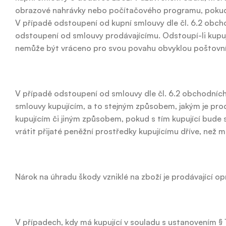
obrazové nahrávky nebo počítačového programu, pokud p
V případě odstoupení od kupní smlouvy dle čl. 6.2 obch
odstoupení od smlouvy prodávajícímu. Odstoupí-li kupují
nemůže být vráceno pro svou povahu obvyklou poštovní
V případě odstoupení od smlouvy dle čl. 6.2 obchodních 
smlouvy kupujícím, a to stejným způsobem, jakým je prodáv
kupujícím či jiným způsobem, pokud s tím kupující bude s
vrátit přijaté peněžní prostředky kupujícímu dříve, než m
Nárok na úhradu škody vzniklé na zboží je prodávající o
V případech, kdy má kupující v souladu s ustanovením § 