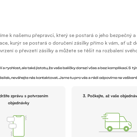
íme k našemu přepravci, který se postará o jeho bezpečný a 
ace, kurýr se postará o doručení zásilky přímo k vám, ať už
ení o převzetí zásilky a můžete se těšit na rozbalení svého
 a rychlost, ale také jistotu, že vaše balíčky dorazí včas a bez komplikací. S t
silek, neváhejte nás kontaktovat. Jsme tu pro vás a rádi odpovíme na veškeré
držíte zprávu s potvrzením
3. Počkejte, až vaše objedná
objednávky