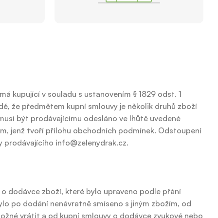
 má kupující v souladu s ustanovením § 1829 odst. 1
adě, že předmětem kupní smlouvy je několik druhů zboží
 musí být prodávajícímu odesláno ve lhůtě uvedené
m, jenž tvoří přílohu obchodních podmínek. Odstoupení
y prodávajícího info@zelenydrak.cz.
 o dodávce zboží, které bylo upraveno podle přání
 bylo po dodání nenávratně smíseno s jiným zbožím, od
 možné vrátit a od kupní smlouvy o dodávce zvukové nebo