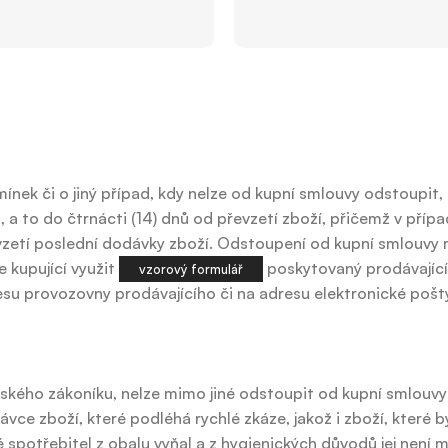
ínek či o jiný případ, kdy nelze od kupní smlouvy odstoupit,
a to do čtrnácti (14) dnů od převzetí zboží, přičemž v příp
evzetí poslední dodávky zboží. Odstoupení od kupní smlouvy
 kupující využit
poskytovaný prodávající
vzorový formulář
esu provozovny prodávajícího či na adresu elektronické pošt
nského zákoníku, nelze mimo jiné odstoupit od kupní smlouvy
vce zboží, které podléhá rychlé zkáze, jakož i zboží, které
 spotřebitel z obalu vyňal a z hygienických důvodů jej není