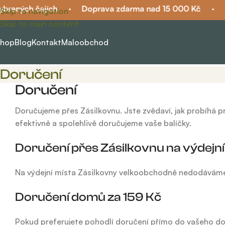
braných čajích
·
Doprava zdarma nad 15 000 Kč
·
K
Skip to navigation
Skip to main content
hop
Blog
Kontakt
Maloobchod
Doručení
Doručení
Doručujeme přes Zásilkovnu. Jste zvědaví, jak probíhá 
efektivně a spolehlivě doručujeme vaše balíčky.
Doručení přes Zásilkovnu na výdejní 
Na výdejní místa Zásilkovny velkoobchodně nedodávám
Doručení domů za 159 Kč
Pokud preferujete pohodlí doručení přímo do vašeho do