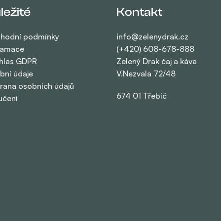
ležité
Kontakt
hodní podmínky
info@zelenydrak.cz
lamace
(+420) 608-678-888
hlas GDPR
Zelený Drak čaj a káva
bní údaje
V.Nezvala 72/48
rana osobních údajů
674 01 Třebíč
učení