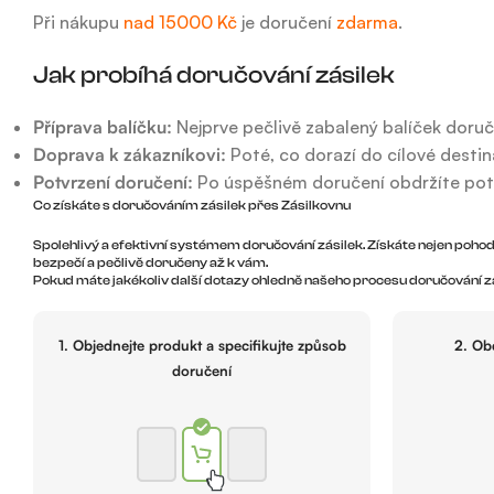
Při nákupu
nad 15000 Kč
je doručení
zdarma
.
Jak probíhá doručování zásilek
Příprava balíčku:
Nejprve pečlivě zabalený balíček doruč
Doprava k zákazníkovi:
Poté, co dorazí do cílové destin
Potvrzení doručení:
Po úspěšném doručení obdržíte potvrz
Co získáte s doručováním zásilek přes Zásilkovnu
Spolehlivý a efektivní systémem doručování zásilek. Získáte nejen pohodlí
bezpečí a pečlivě doručeny až k vám.
Pokud máte jakékoliv další dotazy ohledně našeho procesu doručování zá
1. Objednejte produkt a specifikujte způsob
2. Ob
doručení