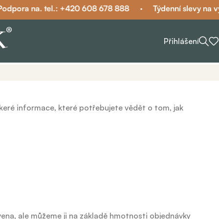
dpora na. tel.: +420 608 678 888
·
Týdenní slevy na vy
Přihlášení
keré informace, které potřebujete vědět o tom, jak
ena, ale můžeme ji na základě hmotnosti objednávky