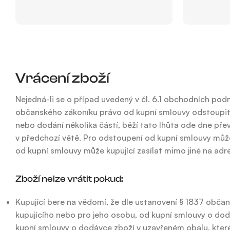
Vrácení zboží
Nejedná-li se o případ uvedený v čl. 6.1 obchodních podm
občanského zákoníku právo od kupní smlouvy odstoupit, 
nebo dodání několika částí, běží tato lhůta ode dne př
v předchozí větě. Pro odstoupení od kupní smlouvy může
od kupní smlouvy může kupující zasílat mimo jiné na adr
Zboží nelze vrátit pokud:
Kupující bere na vědomí, že dle ustanovení § 1837 obča
kupujícího nebo pro jeho osobu, od kupní smlouvy o dodá
kupní smlouvy o dodávce zboží v uzavřeném obalu, které