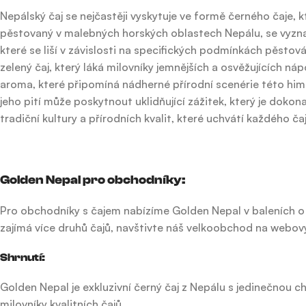
Nepálský čaj se nejčastěji vyskytuje ve formě černého čaje, 
pěstovaný v malebných horských oblastech Nepálu, se vyzn
které se liší v závislosti na specifických podmínkách pěsto
zelený čaj, který láká milovníky jemnějších a osvěžujících n
aroma, které připomíná nádherné přírodní scenérie této himála
jeho pití může poskytnout uklidňující zážitek, který je doko
tradiční kultury a přírodních kvalit, které uchvátí každého 
Golden Nepal pro obchodníky:
Pro obchodníky s čajem nabízíme Golden Nepal v baleních o
zajímá více druhů čajů, navštivte náš velkoobchod na webo
Shrnutí:
Golden Nepal je exkluzivní černý čaj z Nepálu s jedinečnou c
milovníky kvalitních čajů.