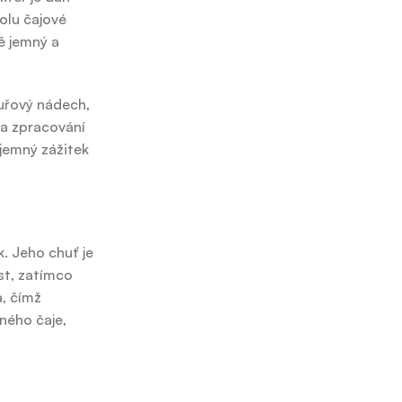
olu čajové
ě jemný a
ouřový nádech,
 a zpracování
íjemný zážitek
. Jeho chuť je
st, zatímco
a, čímž
ného čaje,