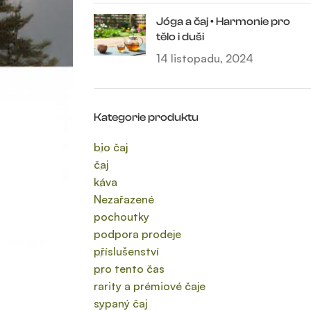
Jóga a čaj • Harmonie pro
tělo i duši
14 listopadu, 2024
Kategorie produktu
bio čaj
čaj
káva
Nezařazené
pochoutky
podpora prodeje
příslušenství
pro tento čas
rarity a prémiové čaje
sypaný čaj