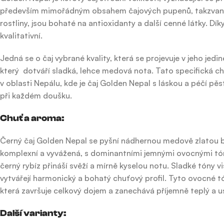
především mimořádným obsahem čajových pupenů, takzvaných t
rostliny, jsou bohaté na antioxidanty a další cenné látky. Dí
kvalitativní.
Jedná se o čaj vybrané kvality, která se projevuje v jeho jed
který dotváří sladká, lehce medová nota. Tato specifická 
v oblasti Nepálu, kde je čaj Golden Nepal s láskou a péčí p
při každém doušku.
Chuť a aroma:
Černý čaj Golden Nepal se pyšní nádhernou medově zlatou barv
komplexní a vyvážená, s dominantními jemnými ovocnými tón
černý rybíz přináší svěží a mírně kyselou notu. Sladké tóny 
vytvářejí harmonický a bohatý chuťový profil. Tyto ovocné tó
která završuje celkový dojem a zanechává příjemně teplý a us
Další varianty: