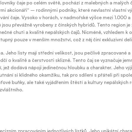
milovníky čaje po celém světě, pochází z malebných a malých 
mi akcionáři“ – rodinnými podniky, které nevlastní vlastní v
ování čaje. Vysoko v horách, v nadmořské výšce mezi 1.000 a
ré jsou převážně vyrobeny z čínských hybridů. Tento region j
dinečné chuti a kvalitě nepálských čajů. Nicméně, vzhledem k
tupný pouze v menším množství, což z něj činí exkluzivní del
. Jeho listy mají střední velikost, jsou pečlivě zpracované a
čí o kvalitě a čerstvosti sklizně. Tento čaj se vyznačuje jem
í, jež dodává nápoji jedinečnou hloubku a charakter. Jeho vý
hutnání si klidného okamžiku, tak pro sdílení s přáteli při spo
ové buňky, ale také vyjádřením štěstí a kultury nepálských r
zvláštního.
precizním zpracováním jednotlivých lístků. Jeho unikátní chara