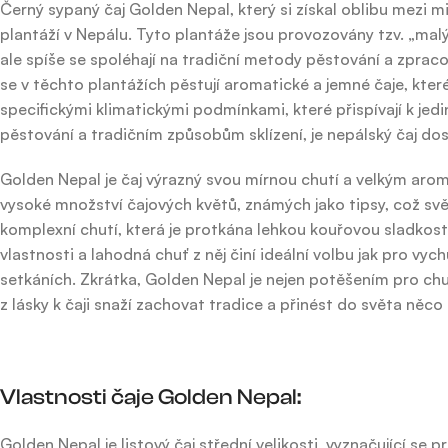
Černý sypaný čaj Golden Nepal, který si získal oblibu mezi 
plantáží v Nepálu. Tyto plantáže jsou provozovány tzv. „malý
ale spíše se spoléhají na tradiční metody pěstování a zprac
se v těchto plantážích pěstují aromatické a jemné čaje, kte
specifickými klimatickými podmínkami, které přispívají k je
pěstování a tradičním způsobům sklízení, je nepálský čaj dos
Golden Nepal je čaj výrazný svou mírnou chutí a velkým aroma
vysoké množství čajových květů, známých jako tipsy, což svěd
komplexní chutí, která je protkána lehkou kouřovou sladkost
vlastnosti a lahodná chuť z něj činí ideální volbu jak pro vyc
setkáních. Zkrátka, Golden Nepal je nejen potěšením pro chuť
z lásky k čaji snaží zachovat tradice a přinést do světa něco 
Vlastnosti čaje Golden Nepal:
Golden Nepal je listový čaj střední velikosti, vyznačující se 