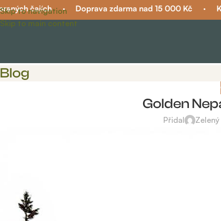
ých čajích
·
Doprava zdarma nad 15 000 Kč
·
Kvali
Skip to navigation
Skip to main content
Blog
Golden Nepa
Přidal
Zelený