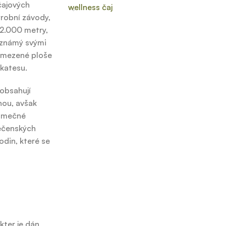
čajových
wellness čaj
ýrobní závody,
 2.000 metry,
e známý svými
 omezené ploše
ikatesu.
 obsahují
nou, avšak
jimečné
lečenských
odin, které se
kter je dán