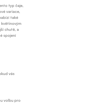
ento typ čaje,
vé variace,
nabízí také
 a květinovým
ší chutě, a
lé spojení
okud vás
ou volbu pro