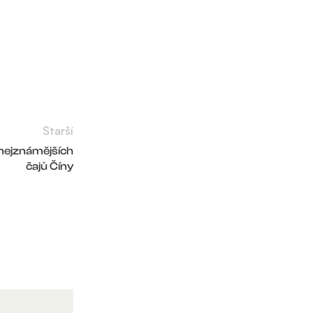
Starší
 nejznámějších
čajů Číny