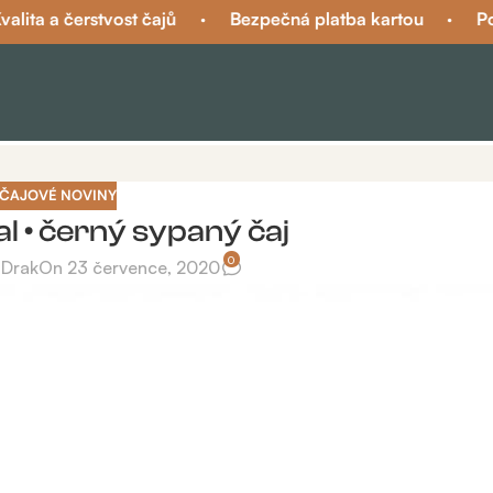
ta a čerstvost čajů
·
Bezpečná platba kartou
·
Podpo
ČAJOVÉ NOVINY
l • černý sypaný čaj
0
 Drak
On 23 července, 2020