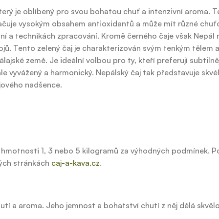
který je oblíbený pro svou bohatou chuť a intenzivní aroma. T
ačuje vysokým obsahem antioxidantů a může mít různé chuťo
vání a technikách zpracování. Kromě černého čaje však Nepál 
ápojů. Tento zelený čaj je charakterizován svým tenkým tělem
jské země. Je ideální volbou pro ty, kteří preferují subtilněj
nale vyvážený a harmonický. Nepálský čaj tak představuje skvé
čajového nadšence.
 hmotnosti 1, 3 nebo 5 kilogramů za výhodných podmínek. P
vých stránkách
caj-a-kava.cz
.
hutí a aroma. Jeho jemnost a bohatství chutí z něj dělá skvěl