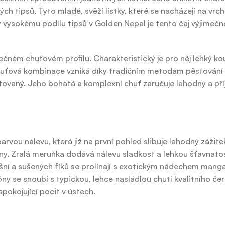
ipsů. Tyto mladé, svěží lístky, které se nacházejí na vrch
ky vysokému podílu tipsů v Golden Nepal je tento čaj výjimečn
inečném chuťovém profilu. Charakteristický je pro něj lehký k
chuťová kombinace vzniká díky tradičním metodám pěstování
ěstovaný. Jeho bohatá a komplexní chuť zaručuje lahodný a př
ou nálevu, která již na první pohled slibuje lahodný zážitek
y. Zralá meruňka dodává nálevu sladkost a lehkou šťavnato
višní a sušených fíků se prolínají s exotickým nádechem mang
ny se snoubí s typickou, lehce nasládlou chutí kvalitního čer
pokojující pocit v ústech.