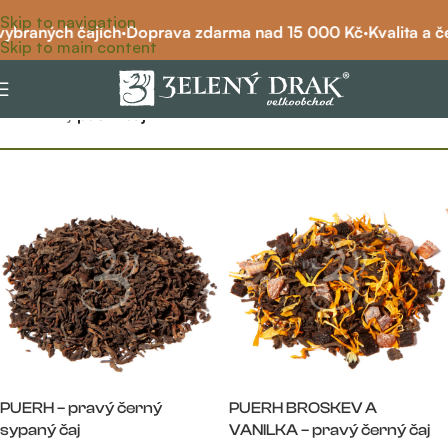
Skip to navigation
vybraných čajích
·
Doprava zdarma nad 15 000 Kč
·
Kvalita a č
Skip to main content
Filtr
Domů
/
čaj
/
puerh čaj
PUERH – pravý černý
PUERH BROSKEV A
sypaný čaj
VANILKA – pravý černý čaj