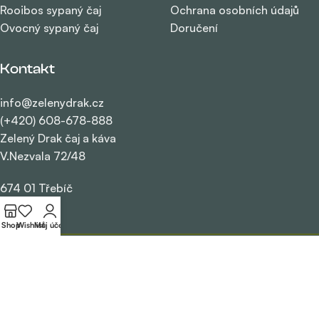
Rooibos sypaný čaj
Ochrana osobních údajů
Ovocný sypaný čaj
Doručení
Kontakt
info@zelenydrak.cz
(+420) 608-678-888
Zelený Drak čaj a káva
V.Nezvala 72/48
674 01 Třebíč
Shop
Wishlist
Můj účet
3
ZELENÝ DRAK
2019 | Made by
DragonLabs
⚡
Web
· 🔧
Plugins
· 🛒
Shop