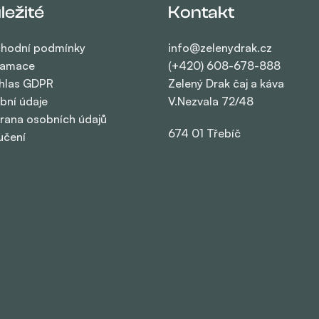
ležité
Kontakt
hodní podmínky
info@zelenydrak.cz
lamace
(+420) 608-678-888
hlas GDPR
Zelený Drak čaj a káva
bní údaje
V.Nezvala 72/48
rana osobních údajů
674 01 Třebíč
učení