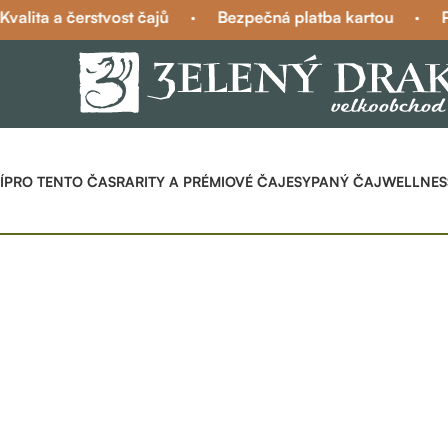
valita a čerstvost čajů
·
Bezpečná platba kartou
·
P
Í
PRO TENTO ČAS
RARITY A PRÉMIOVÉ ČAJE
SYPANÝ ČAJ
WELLNES