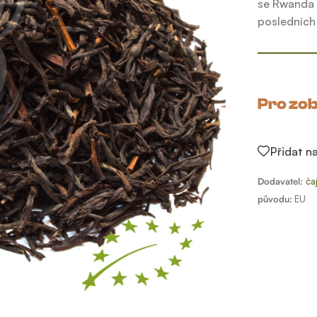
se Rwanda s
posledních
Pro zob
Přidat n
Dodavatel:
ča
původu:
EU