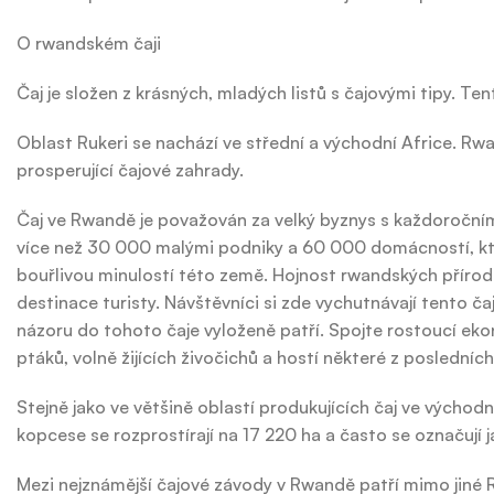
O rwandském čaji
Čaj je složen z krásných, mladých listů s čajovými tipy. T
Oblast Rukeri se nachází ve střední a východní Africe. R
prosperující čajové zahrady.
Čaj ve Rwandě je považován za velký byznys s každoročními 
více než 30 000 malými podniky a 60 000 domácností, které
bouřlivou minulostí této země. Hojnost rwandských přírodní
destinace turisty. Návštěvníci si zde vychutnávají tento
názoru do tohoto čaje vyloženě patří. Spojte rostoucí ek
ptáků, volně žijících živočichů a hostí některé z posledníc
Stejně jako ve většině oblastí produkujících čaj ve východn
kopcese se rozprostírají na 17 220 ha a často se označují 
Mezi nejznámější čajové závody v Rwandě patří mimo jiné R