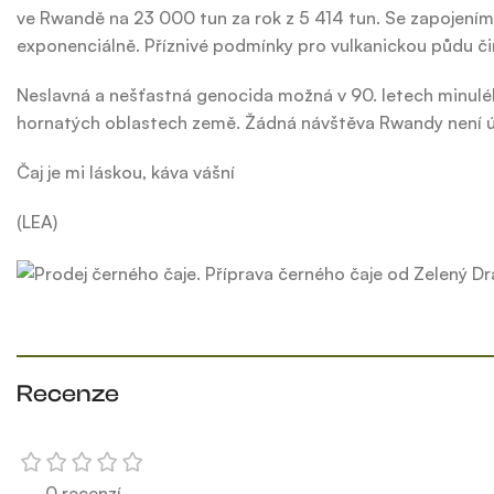
ve Rwandě na 23 000 tun za rok z 5 414 tun. Se zapojením 
exponenciálně. Příznivé podmínky pro vulkanickou půdu čin
Neslavná a nešťastná genocida možná v 90. letech minulého
hornatých oblastech země. Žádná návštěva Rwandy není úpl
Čaj je mi láskou, káva vášní
(LEA)
Recenze
0 recenzí