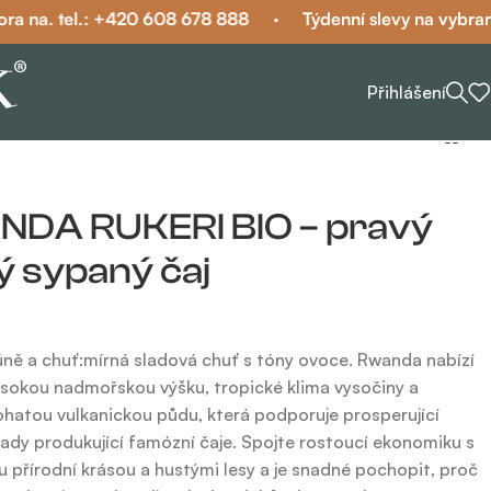
a. tel.: +420 608 678 888
·
Týdenní slevy na vybraných 
Přihlášení
DA RUKERI BIO – pravý
ý sypaný čaj
ně a chuť:mírná sladová chuť s tóny ovoce. Rwanda nabízí
sokou nadmořskou výšku, tropické klima vysočiny a
hatou vulkanickou půdu, která podporuje prosperující
ady produkující famózní čaje. Spojte rostoucí ekonomiku s
přírodní krásou a hustými lesy a je snadné pochopit, proč