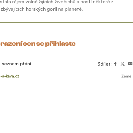
tala rájem volně žijících živočichů a hostí některé z
 zbývajících
horských goril
na planetě.
razení cen se přihlaste
a seznam přání
Sdílet:
j-a-káva.cz
Země