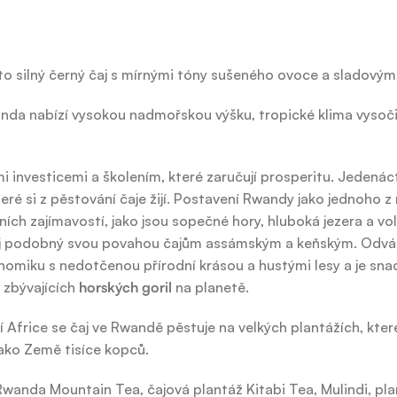
ento silný černý čaj s mírnými tóny sušeného ovoce a sladový
wanda nabízí vysokou nadmořskou výšku, tropické klima vysoč
investicemi a školením, které zaručují prosperitu. Jedenáct z
 si z pěstování čaje žijí. Postavení Rwandy jako jednoho z n
ch zajímavostí, jako jsou sopečné hory, hluboká jezera a voln
 čaj podobný svou povahou čajům assámským a keňským. Odvážn
onomiku s nedotčenou přírodní krásou a hustými lesy a je sn
h zbývajících
horských goril
na planetě.
í Africe se čaj ve Rwandě pěstuje na velkých plantážích, které
jako Země tisíce kopců.
wanda Mountain Tea, čajová plantáž Kitabi Tea, Mulindi, pla