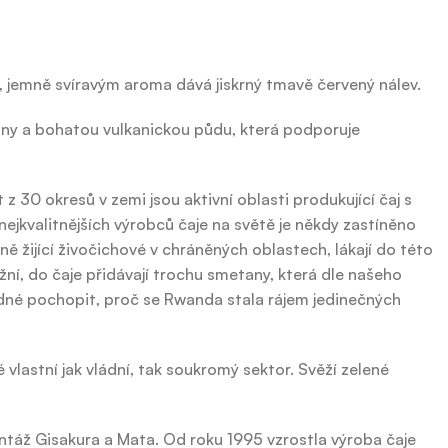
m, jemně svíravým aroma dává jiskrný tmavě červený nálev.
iny a bohatou vulkanickou půdu, která podporuje
 30 okresů v zemi jsou aktivní oblasti produkující čaj s
ejkvalitnějších výrobců čaje na světě je někdy zastíněno
ě žijící živočichové v chráněných oblastech, lákají do této
í, do čaje přidávají trochu smetany, která dle našeho
adné pochopit, proč se Rwanda stala rájem jedinečných
 vlastní jak vládní, tak soukromý sektor. Svěží zelené
ntáž Gisakura a Mata. Od roku 1995 vzrostla výroba čaje