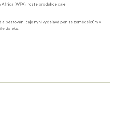
n Africa (WFA), roste produkce čaje
né a pěstování čaje nyní vydělává peníze zemědělcům v
le daleko.