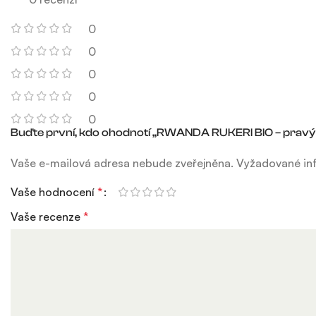
0
0
0
0
0
Buďte první, kdo ohodnotí „RWANDA RUKERI BIO – pravý 
Vaše e-mailová adresa nebude zveřejněna.
Vyžadované in
Vaše hodnocení
*
Vaše recenze
*