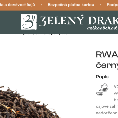
čerstvost čajů
·
Bezpečná platba kartou
·
Podpora n
I BIO – pravý černý sypaný čaj
RWAN
čern
Popis:
Vů
vy
bo
čajové zahr
nedotčenou 