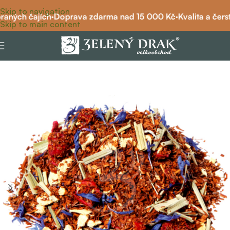
Skip to navigation
raných čajích
·
Doprava zdarma nad 15 000 Kč
·
Kvalita a čerst
Skip to main content
Domů
/
bio čaj
/
rooibos bio