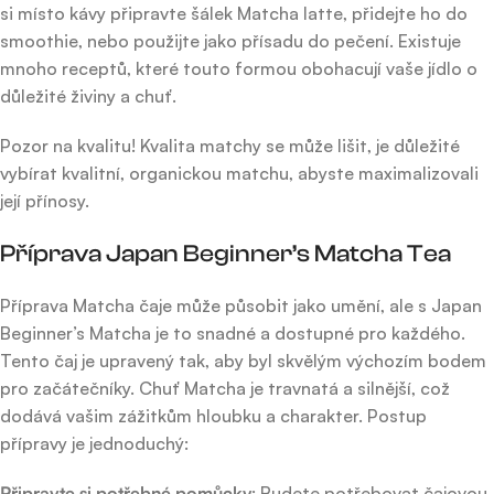
si místo kávy připravte šálek Matcha latte, přidejte ho do
smoothie, nebo použijte jako přísadu do pečení. Existuje
mnoho receptů, které touto formou obohacují vaše jídlo o
důležité živiny a chuť.
Pozor na kvalitu! Kvalita matchy se může lišit, je důležité
vybírat kvalitní, organickou matchu, abyste maximalizovali
její přínosy.
Příprava Japan Beginner’s Matcha Tea
Příprava Matcha čaje může působit jako umění, ale s Japan
Beginner’s Matcha je to snadné a dostupné pro každého.
Tento čaj je upravený tak, aby byl skvělým výchozím bodem
pro začátečníky. Chuť Matcha je travnatá a silnější, což
dodává vašim zážitkům hloubku a charakter. Postup
přípravy je jednoduchý:
Připravte si potřebné pomůcky
: Budete potřebovat čajovou