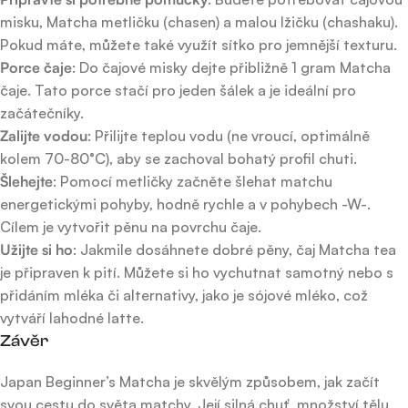
misku, Matcha metličku (chasen) a malou lžičku (chashaku).
Pokud máte, můžete také využít sítko pro jemnější texturu.
Porce čaje
: Do čajové misky dejte přibližně 1 gram Matcha
čaje. Tato porce stačí pro jeden šálek a je ideální pro
začátečníky.
Zalijte vodou
: Přilijte teplou vodu (ne vroucí, optimálně
kolem 70-80°C), aby se zachoval bohatý profil chuti.
Šlehejte
: Pomocí metličky začněte šlehat matchu
energetickými pohyby, hodně rychle a v pohybech -W-.
Cílem je vytvořit pěnu na povrchu čaje.
Užijte si ho
: Jakmile dosáhnete dobré pěny, čaj Matcha tea
je připraven k pití. Můžete si ho vychutnat samotný nebo s
přidáním mléka či alternativy, jako je sójové mléko, což
vytváří lahodné latte.
Závěr
Japan Beginner’s Matcha je skvělým způsobem, jak začít
svou cestu do světa matchy. Její silná chuť, množství tělu