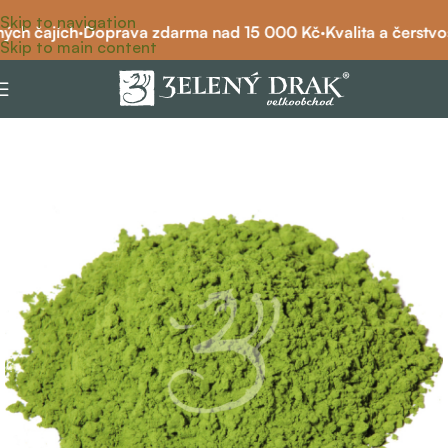
Skip to navigation
ch čajích
·
Doprava zdarma nad 15 000 Kč
·
Kvalita a čerstvost
Skip to main content
Domů
/
bio čaj
/
zelený čaj bio
/
zelený čaj čistý bio