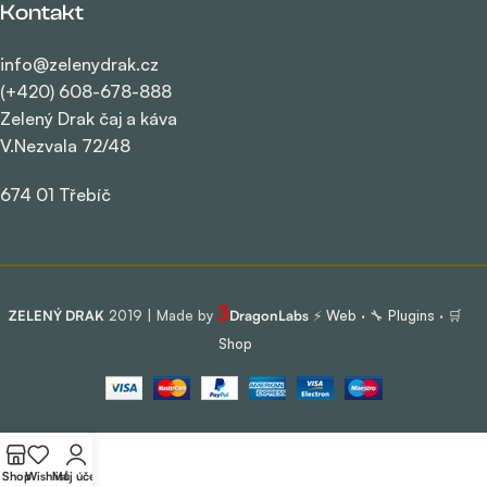
Kontakt
info@zelenydrak.cz
(+420) 608-678-888
Zelený Drak čaj a káva
V.Nezvala 72/48
674 01 Třebíč
3
ZELENÝ DRAK
2019 | Made by
DragonLabs
⚡
Web
· 🔧
Plugins
· 🛒
Shop
Shop
Wishlist
Můj účet