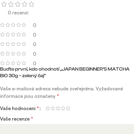
0 recenzí
0
0
0
0
0
Buďte první, kdo ohodnotí „JAPAN BEGINNER‘S MATCHA
BIO 30g – zelený čaj“
Vaše e-mailová adresa nebude zveřejněna.
Vyžadované
informace jsou označeny
*
Vaše hodnocení
*
Vaše recenze
*