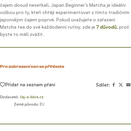
čajem dosud nesetkali, Japan Beginner’s Matcha je ideální
volbou pro ty, kteří chtějí experimentovat s tímto tradičním
japonským čajem poprvé. Pokud uvažujete o zařazení
Matcha tea do své každodenní rutiny, zde je
7 důvodů
, proč
byste to měli zvážit.
Pro zobrazení cen se přihlaste
Přidat na seznam přání
Sdílet:
Dodavatel:
čaj-a-káva.cz
Země původu:
EU