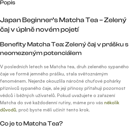
Popis
Japan Beginner’s Matcha Tea – Zelený
čaj v úplně novém pojetí
Benefity Matcha Tea: Zelený čaj v prášku s
neomezeným potenciálem
V posledních letech se Matcha tea, druh zeleného sypaného
čaje ve formě jemného prášku, stala světoznámým
fenoménem. Nejenže okouzlila náročné chuťové pohárky
příznivců sypaného čaje, ale její přínosy přitahují pozornost
vědců i běžných uživatelů. Pokud uvažujete o zařazení
Matcha do své každodenní rutiny, máme pro vás
několik
důvodů
, proč byste měli učinit tento krok.
Co je to Matcha Tea?