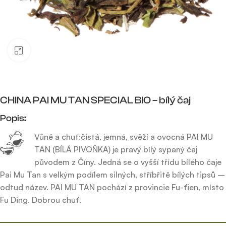
Click to enlarge
CHINA PAI MU TAN SPECIAL BIO – bílý čaj
Popis:
Vůně a chuť:čistá, jemná, svěží a ovocná PAI MU
TAN (BÍLÁ PIVOŇKA) je pravý bílý sypaný čaj
původem z Číny. Jedná se o vyšší třídu bílého čaje
Pai Mu Tan s velkým podílem silných, stříbřitě bílých tipsů –
odtud název. PAI MU TAN pochází z provincie Fu-ťien, místo
Fu Ding. Dobrou chuť.