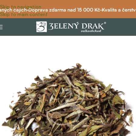
Skip to navigation
ných čajích
·
Doprava zdarma nad 15 000 Kč
·
Kvalita a čerstvo
Skip to main content
Domů
/
bio čaj
/
bílý čaj bio