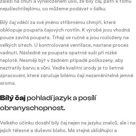
záleží na chuti a vynaloženém úsilí, že bílý čaj, patří k tomu
nejušlechtilejšímu, co můžeme podávat v šálku.
Bílý čaj vděčí za své jméno stříbrnému chmýří, které
obklopuje poupata čajových rostlin. K výrobě jsou vhodná
pouze zavitá poupata. Trhají se ručně a jsou rozloženy na
velkých sítech. U kontrolované ventilace, nastane proces
vadnutí. Následně se poupata opatrně suší při nízké
teplotě. Nesmějí být v žádném případě poškozeny, aby
neztratily barvu a vůni. Vedle kvalitní úrody je to šetrné
zpracování, které zaručuje bílému čaji nezaměnitelně jemné
aroma.
Bílý čaj
pohladí jazyk a posílí
obranyschopnost.
Velkého účinku dosáhl bílý čaj nejen na jazyku znalců, ale i na
jejich tělesné a duševní blaho. Má stejné uklidňující a