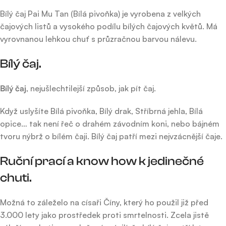
Bílý čaj Pai Mu Tan (Bílá pivoňka) je vyrobena z velkých
čajových listů a vysokého podílu bílých čajových květů. Má
vyrovnanou lehkou chuť s průzračnou barvou nálevu.
Bílý čaj.
Bílý čaj
, nejušlechtilejší způsob, jak pít čaj.
Když uslyšíte Bílá pivoňka, Bílý drak, Stříbrná jehla, Bílá
opice… tak není řeč o drahém závodním koni, nebo bájném
tvoru nýbrž o bílém čaji. Bílý čaj patří mezi nejvzácnější čaje.
Ruční prací a know how k jedinečné
chuti.
Možná to záleželo na císaři Číny, který ho použil již před
3.000 lety jako prostředek proti smrtelnosti. Zcela jistě