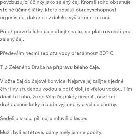
povzbuzující účinky jako zelený čaj. Kromě toho obsahuje
stejné účinné látky, které posilují obranyschopnost
organismu, dokonce v daleko vyšší koncentraci.
Při přípravě bílého čaje dbejte na to, co platí rovněž i pro
zelený čaj.
Především nesmí teplota vody přesáhnout 80? C.
Tip Zeleného Draka na
přípravu bílého čaje.
Vložte čaj do čajové konvice. Nejprve jej zalijte z jedné
čtvrtiny studenou vodou a poté dolijte vřelou vodou. Tím
docílíte toho, že se Vám čaj nikdy nespálí, neztratí
drahocenné látky a bude výjimečný a velice chutný.
Seděli u stolu, pili čaj a mluvili o lásce.
Muži, byli estétové, dámy měly jemné pocity.