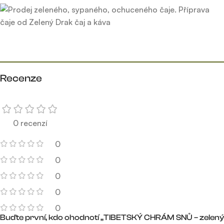
Recenze
0 recenzí
0
0
0
0
0
Buďte první, kdo ohodnotí „TIBETSKÝ CHRÁM SNŮ – zelený