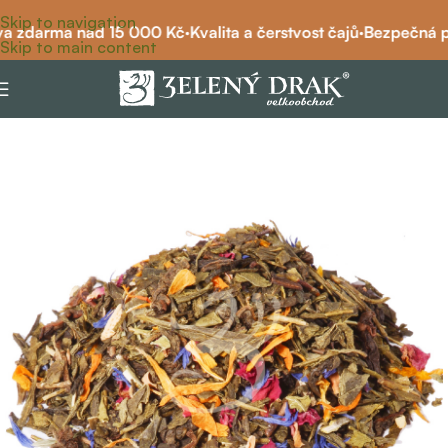
Skip to navigation
 zdarma nad 15 000 Kč
·
Kvalita a čerstvost čajů
·
Bezpečná pl
Skip to main content
Domů
/
čaj
/
zelený čaj
/
zelený čaj ochucený