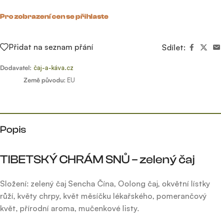
Pro zobrazení cen se přihlaste
Přidat na seznam přání
Sdílet:
Dodavatel:
čaj-a-káva.cz
Země původu:
EU
Popis
TIBETSKÝ CHRÁM SNŮ – zelený čaj
Složení: zelený čaj Sencha Čína, Oolong čaj, okvětní lístky
růží, květy chrpy, květ měsíčku lékařského, pomerančový
květ, přírodní aroma, mučenkové listy.