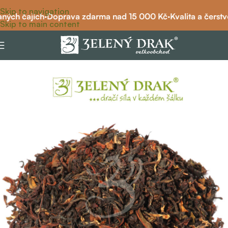
Skip to navigation
ných čajích
·
Doprava zdarma nad 15 000 Kč
·
Kvalita a čerstvo
Skip to main content
Domů
/
čaj
/
černý čaj
/
černý čaj čistý