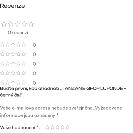
Recenze
0 recenzí
0
0
0
0
0
Buďte první, kdo ohodnotí „TANZANIE GFOP LUPONDE –
černý čaj“
Vaše e-mailová adresa nebude zveřejněna.
Vyžadované
informace jsou označeny
*
Vaše hodnocení
*