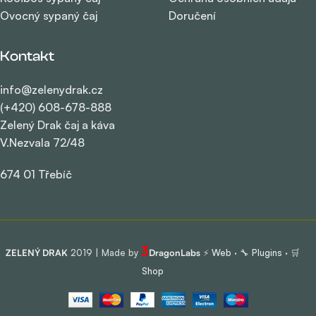
Ovocný sypaný čaj
Doručení
Kontakt
info@zelenydrak.cz
(+420) 608-678-888
Zelený Drak čaj a káva
V.Nezvala 72/48
674 01 Třebíč
3
ZELENÝ DRAK
2019 | Made by
DragonLabs
⚡
Web
· 🔧
Plugins
· 🛒
Shop