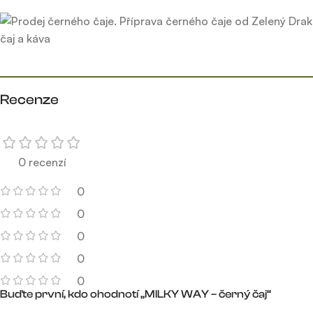
Recenze
0 recenzí
0
0
0
0
0
Buďte první, kdo ohodnotí „MILKY WAY – černý čaj“