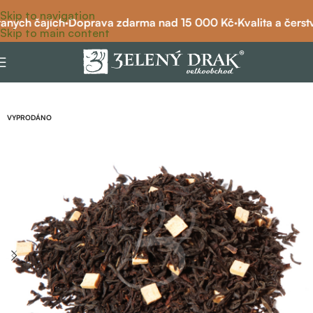
Skip to navigation
aných čajích
·
Doprava zdarma nad 15 000 Kč
·
Kvalita a čerstv
Skip to main content
Domů
/
čaj
/
černý čaj
/
černý čaj ochucený
VYPRODÁNO