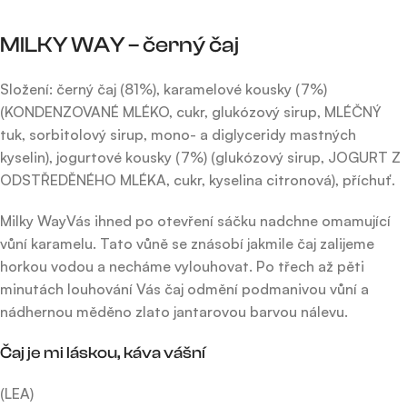
MILKY WAY – černý čaj
Složení: černý čaj (81%), karamelové kousky (7%)
(KONDENZOVANÉ MLÉKO, cukr, glukózový sirup, MLÉČNÝ
tuk, sorbitolový sirup, mono- a diglyceridy mastných
kyselin), jogurtové kousky (7%) (glukózový sirup, JOGURT Z
ODSTŘEDĚNÉHO MLÉKA, cukr, kyselina citronová), příchuť.
Milky WayVás ihned po otevření sáčku nadchne omamující
vůní karamelu. Tato vůně se znásobí jakmile čaj zalijeme
horkou vodou a necháme vylouhovat. Po třech až pěti
minutách louhování Vás čaj odmění podmanivou vůní a
nádhernou měděno zlato jantarovou barvou nálevu.
Čaj je mi láskou, káva vášní
(LEA)