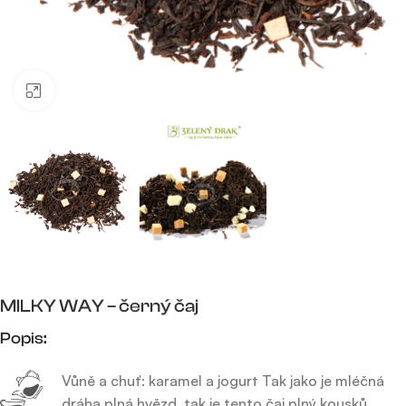
Click to enlarge
MILKY WAY – černý čaj
Popis:
Vůně a chuť: karamel a jogurt Tak jako je mléčná
dráha plná hvězd, tak je tento čaj plný kousků