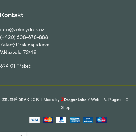
Kontakt
info@zelenydrak.cz
(+420) 608-678-888
Zelený Drak čaj a káva
V.Nezvala 72/48
674 01 Třebíč
3
ZELENÝ DRAK
2019 | Made by
DragonLabs
⚡
Web
· 🔧
Plugins
· 🛒
Shop