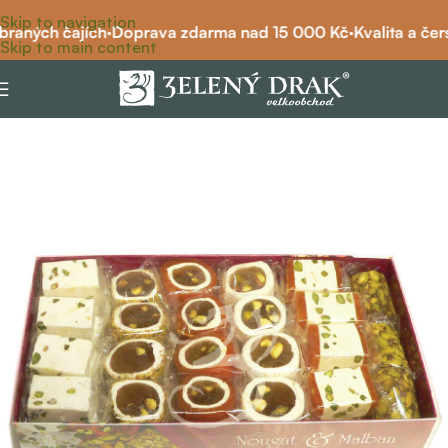
Skip to navigation
raných čajích
·
Doprava zdarma nad 15 000 Kč
·
Kvalita a čers
Skip to main content
Domů
/
pochoutky