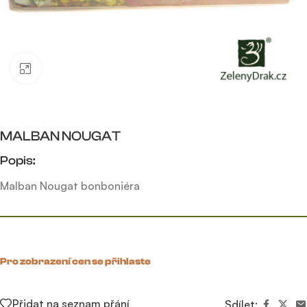
Click to enlarge
MALBAN NOUGAT
Popis:
Malban Nougat bonboniéra
Pro zobrazení cen se přihlaste
Přidat na seznam přání
Sdílet: