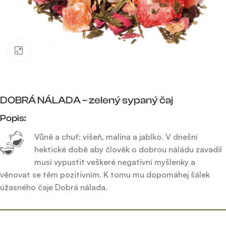
Click to enlarge
DOBRÁ NÁLADA – zelený sypaný čaj
Popis:
Vůně a chuť: višeň, malina a jablko. V dnešní
hektické době aby člověk o dobrou náládu zavadil
musí vypustit veškeré negativní myšlenky a
věnovat se těm pozitivním. K tomu mu dopomáhej šálek
úžasného čaje Dobrá nálada.