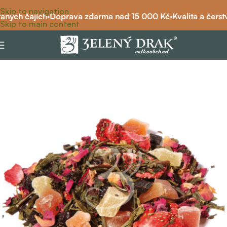
Skip to navigation
aných čajích
·
Doprava zdarma nad 15 000 Kč
·
Kvalita a čerstv
Skip to main content
Domů
/
čaj
/
zelený čaj
/
zelený čaj ochucený