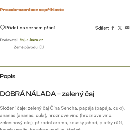
Pro zobrazení cen se přihlaste
Přidat na seznam přání
Sdílet:
Dodavatel:
čaj-a-káva.cz
Země původu:
EU
Popis
DOBRÁ NÁLADA – zelený čaj
Složení čaje: zelený čaj Čína Sencha, papája (papája, cukr),
ananas (ananas, cukr), hroznové víno (hroznové víno,
zeleninový olej), přírodní aroma, kousky jahod, plátky růží,
kousky malin, bourbon vanilka, třešeň.