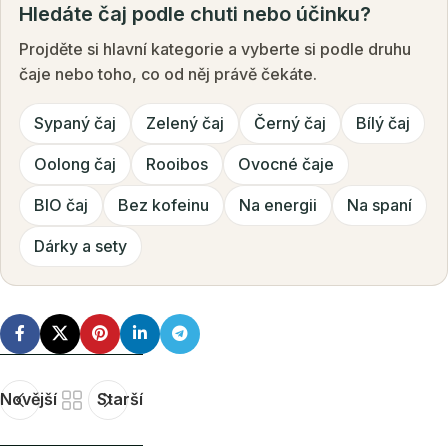
Hledáte čaj podle chuti nebo účinku?
Projděte si hlavní kategorie a vyberte si podle druhu
čaje nebo toho, co od něj právě čekáte.
Sypaný čaj
Zelený čaj
Černý čaj
Bílý čaj
Oolong čaj
Rooibos
Ovocné čaje
BIO čaj
Bez kofeinu
Na energii
Na spaní
Dárky a sety
Novější
Starší