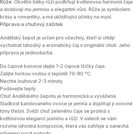
Růže
: Okvětní lístky růží podtrhují květinovou harmonii čaje
a dodávají mu jemnou a elegantní vůni. Růže je symbolem
krásy a romantiky, a má uklidňující účinky na mysl.
Příprava a chuťový zážitek
Andělský šepot je určen pro všechny, kteří si chtějí
vychutnat lahodný a aromatický čaj s originální chutí. Jeho
příprava je jednoduchá:
Do čajové konvice dejte 1-2 čajové lžičky čaje.
Zalijte horkou vodou o teplotě 70-80 °C.
Nechte louhovat 2-3 minuty.
Podávejte teplý.
Chuť Andělského šepotu je harmonická a vyvážená.
Sladkost kandovaného ovoce je jemná a doplňují ji ovocné
tóny třešní. Svěží chuť zeleného čaje se prolíná s
květinovou elegancí jasmínu a růží. V ústech se vám
rozvine lahodná kompozice, která vás zahřeje a zanechá
příjemný pocit pohody.