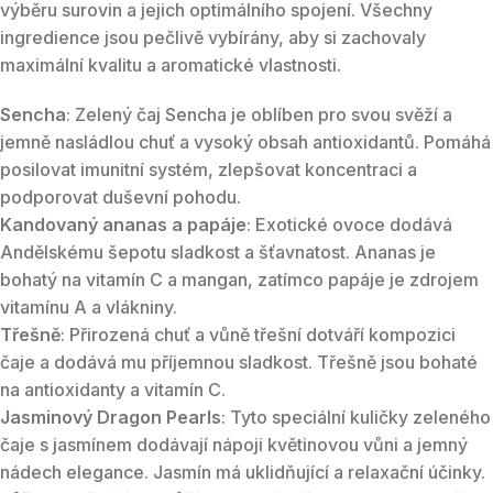
výběru surovin a jejich optimálního spojení. Všechny
ingredience jsou pečlivě vybírány, aby si zachovaly
maximální kvalitu a aromatické vlastnosti.
Sencha
: Zelený čaj Sencha je oblíben pro svou svěží a
jemně nasládlou chuť a vysoký obsah antioxidantů. Pomáhá
posilovat imunitní systém, zlepšovat koncentraci a
podporovat duševní pohodu.
Kandovaný ananas a papáje
: Exotické ovoce dodává
Andělskému šepotu sladkost a šťavnatost. Ananas je
bohatý na vitamín C a mangan, zatímco papáje je zdrojem
vitamínu A a vlákniny.
Třešně
: Přirozená chuť a vůně třešní dotváří kompozici
čaje a dodává mu příjemnou sladkost. Třešně jsou bohaté
na antioxidanty a vitamín C.
Jasminový Dragon Pearls
: Tyto speciální kuličky zeleného
čaje s jasmínem dodávají nápoji květinovou vůni a jemný
nádech elegance. Jasmín má uklidňující a relaxační účinky.