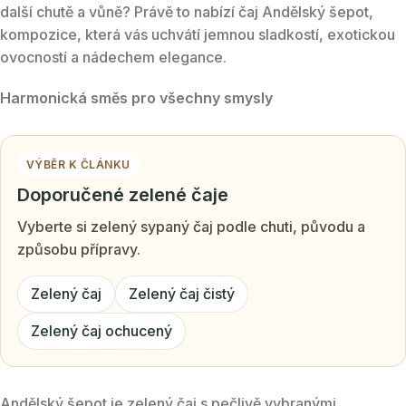
další chutě a vůně? Právě to nabízí čaj Andělský šepot,
kompozice, která vás uchvátí jemnou sladkostí, exotickou
ovocností a nádechem elegance.
Harmonická směs pro všechny smysly
VÝBĚR K ČLÁNKU
Doporučené zelené čaje
Vyberte si zelený sypaný čaj podle chuti, původu a
způsobu přípravy.
Zelený čaj
Zelený čaj čistý
Zelený čaj ochucený
Andělský šepot je zelený čaj s pečlivě vybranými