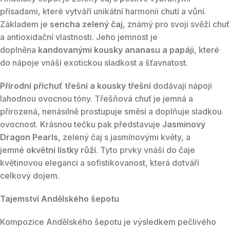
přísadami, které vytváří unikátní harmonii chutí a vůní.
Základem je
sencha zelený čaj
, známý pro svoji svěží chuť
a antioxidační vlastnosti. Jeho jemnost je
doplněna
kandovanými kousky ananasu a papáji
, které
do nápoje vnáší exotickou sladkost a šťavnatost.
Přírodní příchuť třešní a kousky třešní
dodávají nápoji
lahodnou ovocnou tóny. Třešňová chuť je jemná a
přirozená, nenásilně prostupuje směsí a doplňuje sladkou
ovocnost. Krásnou tečku pak představuje
Jasminový
Dragon Pearls
, zelený čaj s jasmínovými květy, a
jemné
okvětní lístky růží
. Tyto prvky vnáší do čaje
květinovou eleganci a sofistikovanost, která dotváří
celkový dojem.
Tajemství Andělského šepotu
Kompozice Andělského šepotu je výsledkem pečlivého