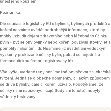
unést jeho kouzlem.
Poznámka:
Dle současné legislativy EU u bylinek, bylinných produktů a
koření nesmíme uvádět podrobnější informace, které by
mohly vzbudit dojem zdravotního nebo léčebného účinku
bylin – byť se ony bylinky nebo koření používají stovky let a
pomohly miliónům lidí. Nesmíme již uvádět ani vědeckými
výzkumy prokázané účinky bylin, pokud se nejedná o
farmaceutickou firmou registrovaný lék.
Vše výše uvedené tedy není možné považovat za lékařské
tvrzení. Jedná se o obecné domněnky, či jakým způsobem
se dříve bylinky, čaje či koření užívalo. Podotýkáme, že
účinky námi nabízených čajů (tedy ani tohoto), nebyly
vědecky testovány.