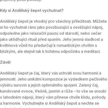
Kdy si Andělský šepot vychutnat?
Andělský šepot je vhodný pro všechny příležitosti. Můžete
si ho vychutnat ráno jako povzbuzující a osvěžující nápoj,
odpoledne jako relaxační pauzu od starostí, nebo večer
jako uklidňující rituál před spaním. Jeho jemná sladkost a
květinová vůně ho předurčují k romantickým chvílím s
blízkými, ale stejně tak k tichému odpočinku a meditaci.
Závěr
Andělský šepot je čaj, který vás uchvátí svou harmonií a
jemností. Jeho unikátní kompozice je výsledkem pečlivého
výběru surovin a jejich optimálního spojení. Zelený čaj,
kandované ovoce, třešně, jasmín a růže – to vše se snoubí
v lahodném nápoji, který vám přinese chvíle klidu, pohody
a harmonie. Vychutnejte si Andělský šepot a nechte se