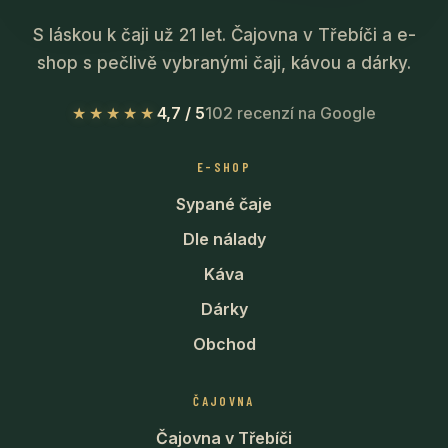
S láskou k čaji už 21 let. Čajovna v Třebíči a e-
shop s pečlivě vybranými čaji, kávou a dárky.
★★★★★
4,7 / 5
102 recenzí na Google
E-SHOP
Sypané čaje
Dle nálady
Káva
Dárky
Obchod
ČAJOVNA
Čajovna v Třebíči